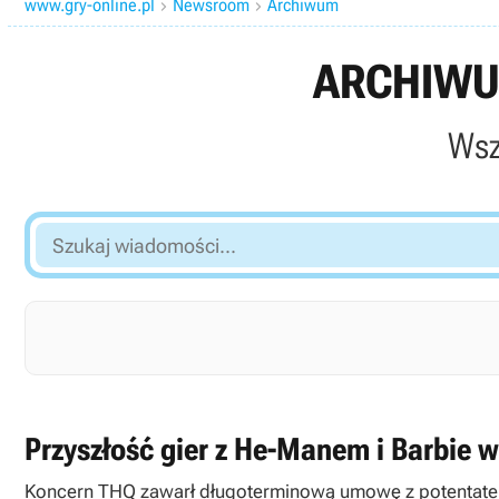
www.gry-online.pl
Newsroom
Archiwum


ARCHIWU
Wsz
Szukaj
wiadomości...
Przyszłość gier z He-Manem i Barbie 
Koncern THQ zawarł długoterminową umowę z potentatem 