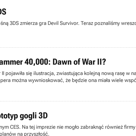
DS
ośną 3DS zmierza gra Devil Survivor. Teraz poznaliśmy wreszc
ammer 40,000: Dawn of War II?
II pojawiła się ilustracja, zwiastująca kolejną nową rasę w
elopera można wywnioskować, że będzie ona miała wiele ws
totyp gogli 3D
cznym CES. Na tej imprezie nie mogło zabraknąć również firm
 planów na przyszłość.