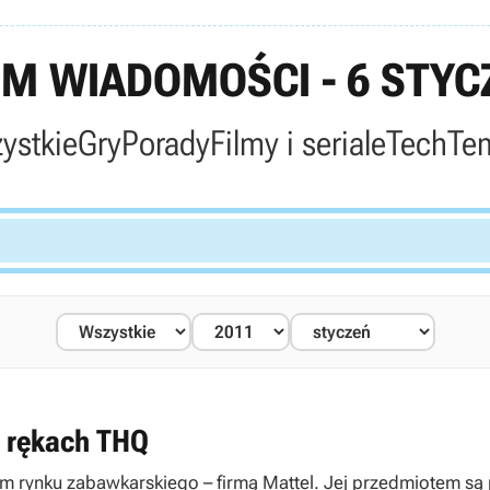
M WIADOMOŚCI - 6 STYCZ
ystkie
Gry
Porady
Filmy i seriale
Tech
Te
w rękach THQ
rynku zabawkarskiego – firmą Mattel. Jej przedmiotem są p