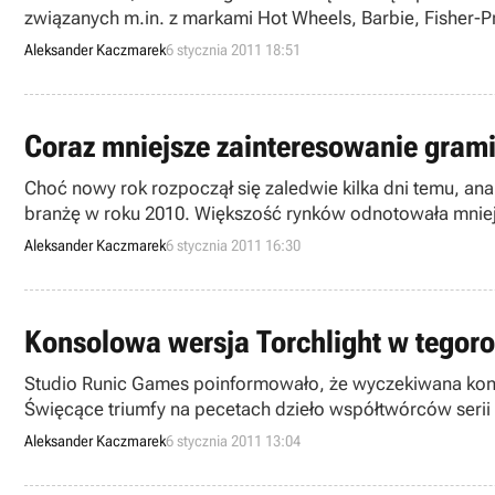
związanych m.in. z markami Hot Wheels, Barbie, Fisher-P
prasowym prace nad niektórymi projektami są już w za
Aleksander Kaczmarek
6 stycznia 2011 18:51
Coraz mniejsze zainteresowanie grami
Choć nowy rok rozpoczął się zaledwie kilka dni temu, an
branżę w roku 2010. Większość rynków odnotowała mniejsze
Aleksander Kaczmarek
6 stycznia 2011 16:30
Konsolowa wersja Torchlight w tegoro
Studio Runic Games poinformowało, że wyczekiwana konso
Święcące triumfy na pecetach dzieło współtwórców serii 
Aleksander Kaczmarek
6 stycznia 2011 13:04