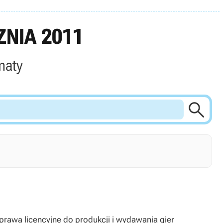
NIA 2011
maty

rawa licencyjne do produkcji i wydawania gier