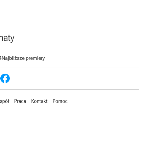
maty
4
Najbliższe premiery
spół
Praca
Kontakt
Pomoc