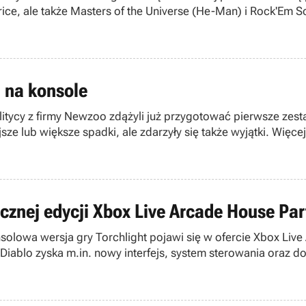
rice, ale także Masters of the Universe (He-Man) i Rock'Em 
awansowanym stadium.
 na konsole
alitycy z firmy Newzoo zdążyli już przygotować pierwsze ze
 lub większe spadki, ale zdarzyły się także wyjątki. Więcej
cznej edycji Xbox Live Arcade House Par
lowa wersja gry Torchlight pojawi się w ofercie Xbox Live 
Diablo zyska m.in. nowy interfejs, system sterowania oraz d