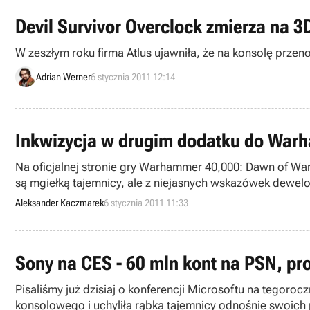
Devil Survivor Overclock zmierza na 3
W zeszłym roku firma Atlus ujawniła, że na konsolę przen
Adrian Werner
6 stycznia 2011 12:14
Inkwizycja w drugim dodatku do Warh
Na oficjalnej stronie gry Warhammer 40,000: Dawn of War 
są mgiełką tajemnicy, ale z niejasnych wskazówek dew
więc, że chodzi o Inkwizycję.
Aleksander Kaczmarek
6 stycznia 2011 11:33
Sony na CES - 60 mln kont na PSN, pro
Pisaliśmy już dzisiaj o konferencji Microsoftu na tegoro
konsolowego i uchyliła rąbka tajemnicy odnośnie swoich