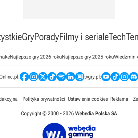
ystkie
Gry
Porady
Filmy i seriale
Tech
Te
emake
Najlepsze gry 2026 roku
Najlepsze gry 2025 roku
Wiedźmin 
nline.pl:
tvgry.pl:
edakcyjna
Polityka prywatności
Ustawienia cookies
Reklama
Ze
Copyright © 2000 -
2026
Webedia Polska SA