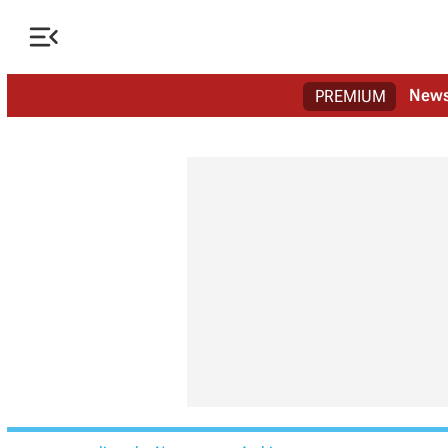

New
PREMIUM