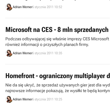
Adrian Werner
6 stycznia 2011 10:52
Microsoft na CES - 8 mln sprzedanyc
Podczas odbywającej się właśnie imprezy CES Microsoft 
również informacji o przyszłych planach firmy.
Adrian Werner
6 stycznia 2011 10:35
Homefront - ograniczony multiplayer 
Nie da się ukryć, że sprzedaż używanych gier jest dla 
najnowsze informacje pokazują, że wysiłki te będą kont
Adrian Werner
6 stycznia 2011 10:25