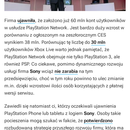
Firma
ujawniła
, że założono już 60 mln kont użytkowników
w usłudze PlayStation Network. Jest bardzo duży wzrost w
porównaniu z ogłoszonym na zeszłorocznym CES
wynikiem 38 mln. Porównując tę liczbę do
30 mln
użytkowników Xbox Live warto jednak pamiętać, że
PlayStation Network obejmuje nie tylko PlayStation 3, ale
również PSP. Co ciekawe, pomimo dynamicznego rozwoju
usługi firma
Sony
wciąż
nie zarabia
na tym
przedsięwzięciu, choć w tym roku powinno to ulec zmianie
m.in. dzięki wzrostowi ilości osób korzystających z płatnej
wersji serwisu.
Zawiedli się natomiast ci, którzy oczekiwali ujawnienia
PlayStation Phone lub tabletu z logiem
Sony
. Osoby takie
pocieszenia mogą szukać w fakcie, że
potwierdzono
rozbudowaną strategię przyszłego rozwoju firmy, która ma