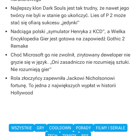
Najlepszy klon Dark Souls jest tak trudny, że nawet jego
twórcy nie byli w stanie go ukończyć. Lies of P 2 może
stać się ofiarą sukcesu „jedynki”
Nadciąga polski „symulator Henryka z KCD”, a Wielka
Encyklopedia Gier jest gotowa na zapowiedź Gothic 2
Remake
Choć Microsoft go nie zwolnił, zirytowany deweloper nie
gryzie się w język. „Oni zasadniczo nie rozumieją sztuki.
Nie rozumieją gier”
Rola złoczyńcy zapewniła Jackowi Nicholsonowi
fortunę. To jedna z największych wypłat w historii
Hollywood
WSZYSTKIE
GRY
COOLDOWN
PORADY
FILMY I SERIALE
TECH
TEMATY
RSS