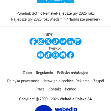
Poradnik Gothic Remake
Najlepsze gry 2026 roku
Najlepsze gry 2025 roku
Wiedźmin 4
Najbliższe premiery
GRYOnline.pl:
tvgry.pl:
O nas
Regulamin
Polityka redakcyjna
Polityka prywatności
Ustawienia cookies
Reklama
Zespół
Praca
Kontakt
Pomoc
Copyright © 2000 -
2026
Webedia Polska SA