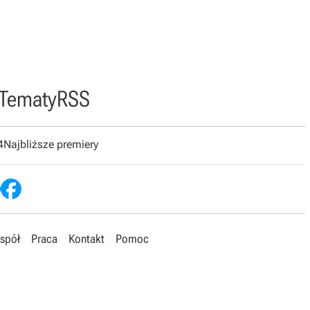
Tematy
RSS
4
Najbliższe premiery
spół
Praca
Kontakt
Pomoc