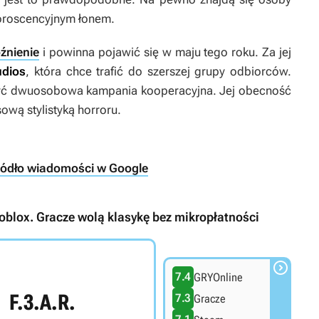
uoroscencyjnym łonem.
źnienie
i powinna pojawić się w maju tego roku. Za jej
udios
, która chce trafić do szerszej grupy odbiorców.
być dwuosobowa kampania kooperacyjna. Jej obecność
ową stylistyką horroru.
ródło wiadomości w Google
oblox. Gracze wolą klasykę bez mikropłatności

7.4
GRYOnline
F.3.A.R.
7.3
Gracze