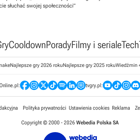
cie słuchać swojej społeczności”
Gry
Cooldown
Porady
Filmy i seriale
Tech
emake
Najlepsze gry 2026 roku
Najlepsze gry 2025 roku
Wiedźmin 
nline.pl:
tvgry.pl:
edakcyjna
Polityka prywatności
Ustawienia cookies
Reklama
Ze
Copyright © 2000 -
2026
Webedia Polska SA