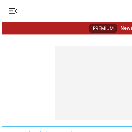

New
PREMIUM