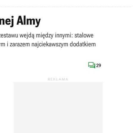
rnej Almy
d zestawu wejdą między innymi: stalowe
zym i zarazem najciekawszym dodatkiem

29