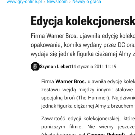
www.gry-online.pl
Newsroom
Newsy o grach


Edycja kolekcjonerska
Firma Warner Bros. ujawniła edycję kolekc
opakowanie, komiks wydany przez DC ora
wydaje się jednak figurka ciężarnej Almy
Szymon Liebert
14 stycznia 2011 11:19
Firma
Warner Bros.
ujawniła edycję kole
zestawu wejdą między innymi: stalow
specjalną broń (The Hammer). Najdziwni
jednak figurka ciężarnej Almy z brzuche
Zawartość edycji kolekcjonerskiej, któ
poniższym filmie. Nie wiemy jeszc
(dystrybutorem jest
Cenega Poland
), a