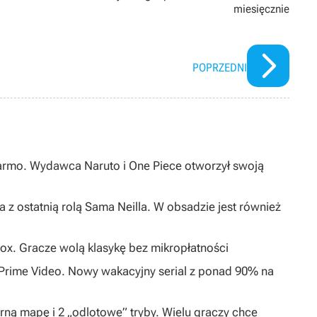
miesięcznie
POPRZEDNI
darmo. Wydawca Naruto i One Piece otworzył swoją
 z ostatnią rolą Sama Neilla. W obsadzie jest również
ox. Gracze wolą klasykę bez mikropłatności
0 Prime Video. Nowy wakacyjny serial z ponad 90% na
arną mapę i 2 „odlotowe” tryby. Wielu graczy chce