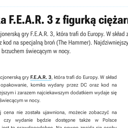
 F.E.A.R. 3 z figurką cięża
jonerską gry F.E.A.R. 3, która trafi do Europy. W skła
z kod na specjalną broń (The Hammer). Najdziwniejs
 z brzuchem świecącym w nocy.
kcjonerską gry
F.E.A.R. 3
, która trafi do Europy. W skład
e opakowanie, komiks wydany przez DC oraz kod na
ejszym i zarazem najciekawszym dodatkiem wydaje się
m świecącym w nocy.
rej cena nie została ujawniona, możecie zobaczyć na
ze czy wydanie będzie dostępne także w Polsce
le jest to prawdopodobne. Na pewno znajdą się osoby