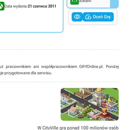
7.1
Steam
Data wydania:
21 czerwca 2011


Oceń Grę
 już pracownikiem ani współpracownikiem GRYOnline.pl. Poniżej
acje przygotowane dla serwisu.
W CityVille gra ponad 100 milionów osób