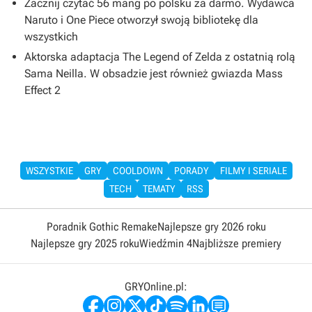
Zacznij czytać 56 mang po polsku za darmo. Wydawca
Naruto i One Piece otworzył swoją bibliotekę dla
wszystkich
Aktorska adaptacja The Legend of Zelda z ostatnią rolą
Sama Neilla. W obsadzie jest również gwiazda Mass
Effect 2
WSZYSTKIE
GRY
COOLDOWN
PORADY
FILMY I SERIALE
TECH
TEMATY
RSS
Poradnik Gothic Remake
Najlepsze gry 2026 roku
Najlepsze gry 2025 roku
Wiedźmin 4
Najbliższe premiery
GRYOnline.pl: