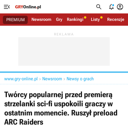




Newsroom
Gry
Rankingi
Listy
Recenzje
PREMIUM
www.gry-online.pl
Newsroom
Newsy o grach


Twórcy popularnej przed premierą
strzelanki sci-fi uspokoili graczy w
ostatnim momencie. Ruszył preload
ARC Raiders