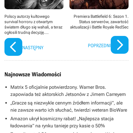
Polscy autorzy kultowego
Premiera Battlefield 6: Sezon 1.
survival horroru z otwartym
Status serwerów, zawartość
światem długo się wahali, a teraz
aktualizacji i Battle Royale RedSec
ogłosili trudną decyzję.
Darkwood 2 powstaje pod okiem
innego studia
POPRZEDNI
NASTĘPNY
Najnowsze Wiadomości
Matrix 5 oficjalnie potwierdzony. Warner Bros.
zapowiada też aktorskich Jetsonów z Jimem Carreyem
„Gracze są niezwykle cennym źródłem informacji”, ale
nie zawsze warto ich słuchać, twierdzi weteran BioWare
Amazon ukrył kosmiczny rabat! „Najlepsza stacja
ładowania” na rynku tanieje przy kasie o 50%