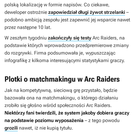
polską lokalizację w formie napisów. Co ciekawe,
deweloper ostrożnie
zapowiedział długi żywot strzelanki
–
podobno ambicją zespołu jest zapewnić jej wsparcie nawet
przez następne 10 lat.
W zeszłym tygodniu
zakończyły się testy
Arc Raiders
, na
podstawie których wprowadzono przedpremierowe zmiany
do rozgrywki. Firma podsumowała je, wypuszczając
infografikę z kilkoma interesującymi statystykami graczy.
Plotki o matchmakingu w Arc Raiders
Jak na kompetytywną, sieciową grę przystało, będzie
bazowała ona na matchmakingu, o którego działaniu
zrobiło się głośno wśród społeczności
Arc Raiders
.
Niektórzy fani twierdzili, że system jakoby dobiera graczy
na podstawie poziomu wyposażenia
– z tego powodu
grozili
nawet, iż nie kupią tytułu.