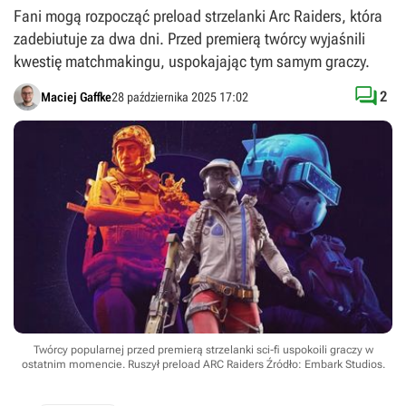
Fani mogą rozpocząć preload strzelanki Arc Raiders, która
zadebiutuje za dwa dni. Przed premierą twórcy wyjaśnili
kwestię matchmakingu, uspokajając tym samym graczy.

2
Maciej Gaffke
28 października 2025 17:02
Twórcy popularnej przed premierą strzelanki sci-fi uspokoili graczy w
ostatnim momencie. Ruszył preload ARC Raiders
Źródło: Embark Studios
.