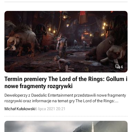

4
Termin premiery The Lord of the Rings: Gollum i
nowe fragmenty rozgrywki
Deweloperzy z Daedalic Entertainment przedstawili nowe fragmenty
rozgrywki oraz informacje na temat gry The Lord of the Rings:
Gollum. Twórcy sprecyzowali również przyszłoroczny termin
Michał Kułakowski
6 lipca 2021 20:21
premiery swojego dzieła.