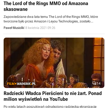
The Lord of the Rings MMO od Amazona
skasowane
Zapowiedziane dwa lata temu The Lord of the Rings MMO, które
tworzone było przez Amazon i Leyou Technologies, zostało
skasowane. Problemem okazało się przejęcie tej drugiej firmy przez
Paweł Musiolik
18 kwietnia 2021 09:26
Tencent.

14
Radziecki Władca Pierścieni to nie żart. Ponad
milion wyświetleń na YouTube
Po wielu latach poszukiwań odnaleziono radziecką ekranizację