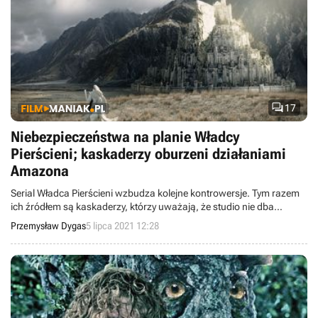

17
Niebezpieczeństwa na planie Władcy
Pierścieni; kaskaderzy oburzeni działaniami
Amazona
Serial Władca Pierścieni wzbudza kolejne kontrowersje. Tym razem
ich źródłem są kaskaderzy, którzy uważają, że studio nie dba
należycie o ich bezpieczeństwo. Na planie produkcji doszło bowiem
Przemysław Dygas
5 lipca 2021 12:28
już do kilku niebezpiecznych kontuzji.