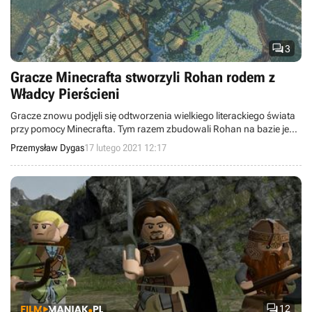

3
Gracze Minecrafta stworzyli Rohan rodem z
Władcy Pierścieni
Gracze znowu podjęli się odtworzenia wielkiego literackiego świata
przy pomocy Minecrafta. Tym razem zbudowali Rohan na bazie jego
wizji we Władcy Pierścieni.
Przemysław Dygas
17 lutego 2021 12:17

12