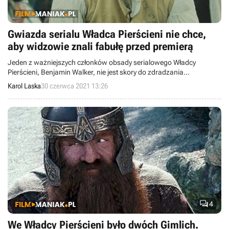
Gwiazda serialu Władca Pierścieni nie chce,
aby widzowie znali fabułę przed premierą
Jeden z ważniejszych członków obsady serialowego Władcy
Pierścieni, Benjamin Walker, nie jest skory do zdradzania
szczegółów fabularnych dzieła. Uważa, że widzowie powinni
Karol Laska
30 czerwca 2021 13:26
wiedzieć przed seansem jak najmniej.

4
We Władcy Pierścieni było dwóch Gimlich.