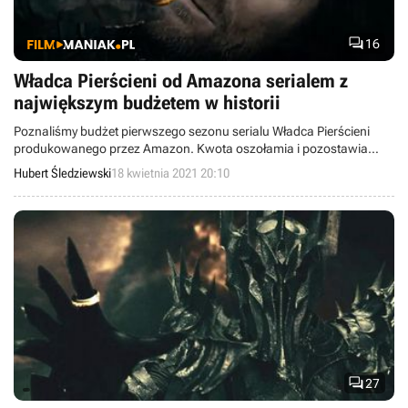

16
Władca Pierścieni od Amazona serialem z
największym budżetem w historii
Poznaliśmy budżet pierwszego sezonu serialu Władca Pierścieni
produkowanego przez Amazon. Kwota oszołamia i pozostawia
daleko w tyle koszty Gry o tron czy Mandalorianina.
Hubert Śledziewski
18 kwietnia 2021 20:10

27