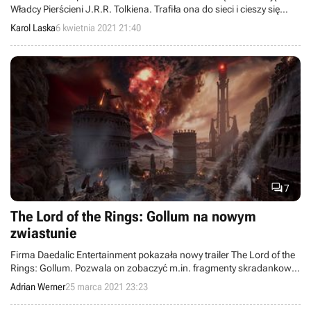
Władcy Pierścieni J.R.R. Tolkiena. Trafiła ona do sieci i cieszy się
naprawdę sporą popularnością, pomimo tego, że w wielu miejscach
Karol Laska
6 kwietnia 2021 21:40
mocno się zestarzała.

7
The Lord of the Rings: Gollum na nowym
zwiastunie
Firma Daedalic Entertainment pokazała nowy trailer The Lord of the
Rings: Gollum. Pozwala on zobaczyć m.in. fragmenty skradankowej
rozgrywki.
Adrian Werner
25 marca 2021 23:23