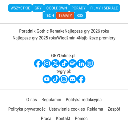
WSZYSTKIE
GRY
COOLDOWN
PORADY
FILMY I SERIALE
TECH
TEMATY
RSS
Poradnik Gothic Remake
Najlepsze gry 2026 roku
Najlepsze gry 2025 roku
Wiedźmin 4
Najbliższe premiery
GRYOnline.pl:
tvgry.pl:
O nas
Regulamin
Polityka redakcyjna
Polityka prywatności
Ustawienia cookies
Reklama
Zespół
Praca
Kontakt
Pomoc