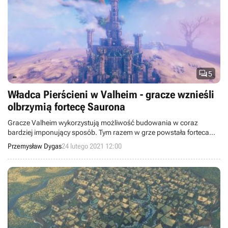

5
Władca Pierścieni w Valheim - gracze wznieśli
olbrzymią fortecę Saurona
Gracze Valheim wykorzystują możliwość budowania w coraz
bardziej imponujący sposób. Tym razem w grze powstała forteca
Saurona - Barad-dűr.
Przemysław Dygas
24 lutego 2021 12:00