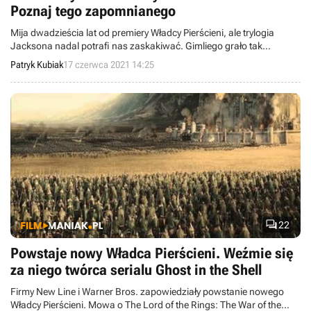
Poznaj tego zapomnianego
Mija dwadzieścia lat od premiery Władcy Pierścieni, ale trylogia
Jacksona nadal potrafi nas zaskakiwać. Gimliego grało tak
naprawdę dwóch aktorów: John Rhys-Davies oraz Brett Beattie. O
Patryk Kubiak
17 czerwca 2021 14:25
tym drugim nie przeczytacie w napisach końcowych.

22
Powstaje nowy Władca Pierścieni. Weźmie się
za niego twórca serialu Ghost in the Shell
Firmy New Line i Warner Bros. zapowiedziały powstanie nowego
Władcy Pierścieni. Mowa o The Lord of the Rings: The War of the