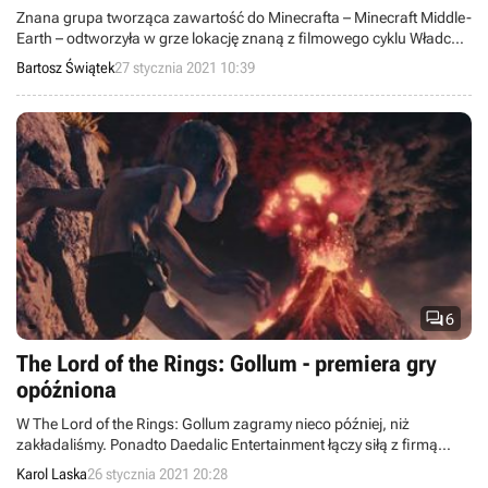
Znana grupa tworząca zawartość do Minecrafta – Minecraft Middle-
Earth – odtworzyła w grze lokację znaną z filmowego cyklu Władca
Pierścieni. Kreacja prezentuje możliwości ray tracingu.
Bartosz Świątek
27 stycznia 2021 10:39

6
The Lord of the Rings: Gollum - premiera gry
opóźniona
W The Lord of the Rings: Gollum zagramy nieco później, niż
zakładaliśmy. Ponadto Daedalic Entertainment łączy siłą z firmą
Nacon, aby gra mogła powstać bez większych problemów.
Karol Laska
26 stycznia 2021 20:28