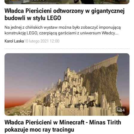
Władca Pierścieni odtworzony w gigantycznej
budowli w stylu LEGO
Na jednej z chińskich wystaw można było zobaczyć imponującą
konstrukcję LEGO, czerpiącą garściami z uniwersum Władcy
Pierścieni. Pobiła ona nawet rekord Guinnessa jako największa
Karol Laska
10 lutego 2021 12:00
minibudowla z klocków.

4
Władca Pierścieni w Minecraft - Minas Tirith
pokazuje moc ray tracingu