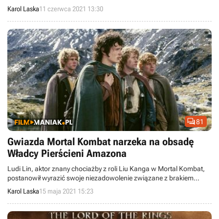
Rohirrim, czyli anime w reżyserii twórcy serialu Ghost in the Shell,
Karol Laska
11 czerwca 2021 13:30
Kenjiego Kamiyamy.

81
Gwiazda Mortal Kombat narzeka na obsadę
Władcy Pierścieni Amazona
Ludi Lin, aktor znany chociażby z roli Liu Kanga w Mortal Kombat,
postanowił wyrazić swoje niezadowolenie związane z brakiem
azjatyckich artystów scenicznych w obsadzie Władcy Pierścieni
Karol Laska
15 maja 2021 15:23
Amazona.