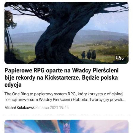

6
Papierowe RPG oparte na Władcy Pierścieni
bije rekordy na Kickstarterze. Będzie polska
edycja
The One Ring to papierowy system RPG, który korzysta z oficjalnej
licencji uniwersum Władcy Pierścieni i Hobbita. Twórcy gry powoli
kończą zbiórkę pieniędzy przeznaczonych na jej wydanie w serwisie
Michał Kułakowski
2 marca 2021 19:45
Kickstarter, gdzie w przeciągu ostatnich tygodni zebrała ona ponad
1,5 mln dolarów.