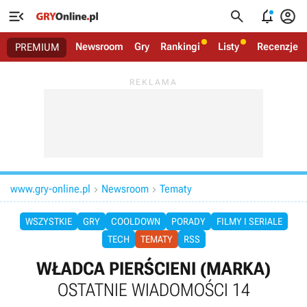




Newsroom
Gry
Rankingi
Listy
Recenzje
PREMIUM
www.gry-online.pl
Newsroom
Tematy


WSZYSTKIE
GRY
COOLDOWN
PORADY
FILMY I SERIALE
TECH
TEMATY
RSS
WŁADCA PIERŚCIENI (MARKA)
OSTATNIE WIADOMOŚCI 14