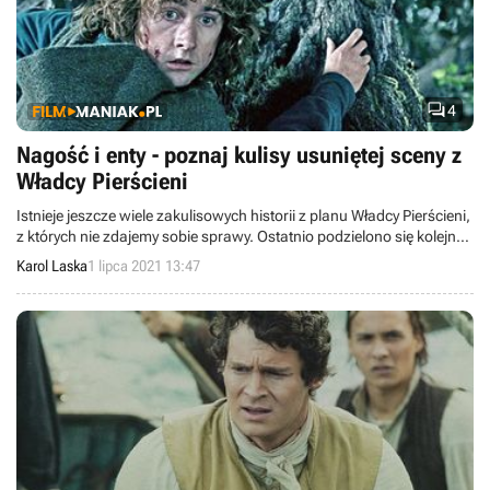

4
Nagość i enty - poznaj kulisy usuniętej sceny z
Władcy Pierścieni
Istnieje jeszcze wiele zakulisowych historii z planu Władcy Pierścieni,
z których nie zdajemy sobie sprawy. Ostatnio podzielono się kolejną
z nich - tym razem w rolach główni nadzy Merry oraz Pippin w
Karol Laska
1 lipca 2021 13:47
towarzystwie entów.