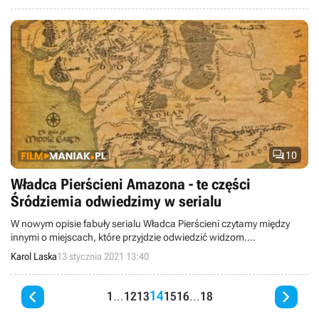

10
Władca Pierścieni Amazona - te części
Śródziemia odwiedzimy w serialu
W nowym opisie fabuły serialu Władca Pierścieni czytamy między
innymi o miejscach, które przyjdzie odwiedzić widzom.
Potwierdzono także, że akcja rozgrywa się w dalekiej przeszłości
Karol Laska
13 stycznia 2021 13:40
względem trylogii filmowej.


14
1
...
12
13
15
16
...
18