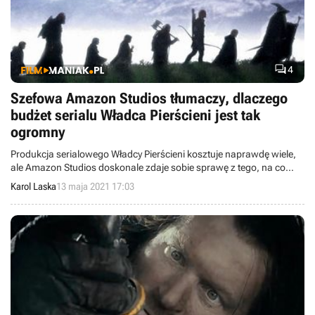

4
Szefowa Amazon Studios tłumaczy, dlaczego
budżet serialu Władca Pierścieni jest tak
ogromny
Produkcja serialowego Władcy Pierścieni kosztuje naprawdę wiele,
ale Amazon Studios doskonale zdaje sobie sprawę z tego, na co
przeznacza swoje pieniądze. Nieco więcej o budżecie opowiedziała
Karol Laska
13 maja 2021 17:03
szefowa firmy, Jennifer Salke.