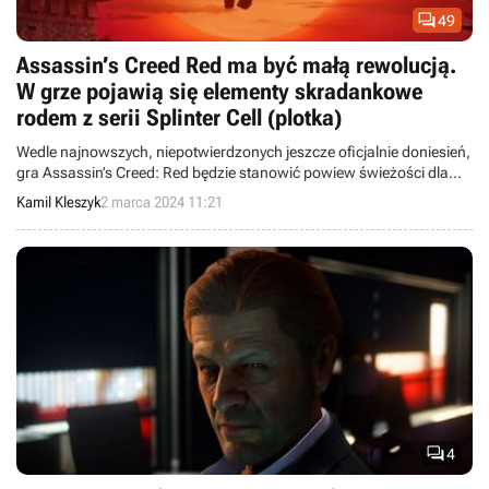

49
Assassin’s Creed Red ma być małą rewolucją.
W grze pojawią się elementy skradankowe
rodem z serii Splinter Cell (plotka)
Wedle najnowszych, niepotwierdzonych jeszcze oficjalnie doniesień,
gra Assassin’s Creed: Red będzie stanowić powiew świeżości dla
nieco skostniałej serii Ubisoftu.
Kamil Kleszyk
2 marca 2024 11:21

4