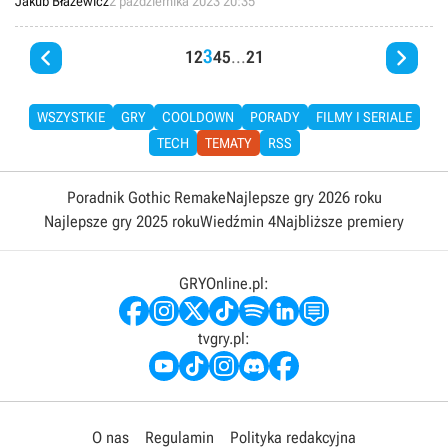
Jakub Błażewicz
2 października 2023 20:35


3
1
2
4
5
...
21
WSZYSTKIE
GRY
COOLDOWN
PORADY
FILMY I SERIALE
TECH
TEMATY
RSS
Poradnik Gothic Remake
Najlepsze gry 2026 roku
Najlepsze gry 2025 roku
Wiedźmin 4
Najbliższe premiery
GRYOnline.pl:
tvgry.pl:
O nas
Regulamin
Polityka redakcyjna