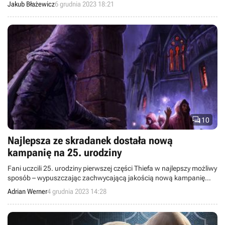
produkcji, jak również sporo bezpłatnej zawartości.
Jakub Błażewicz
6 grudnia 2023 18:21

10
Najlepsza ze skradanek dostała nową
kampanię na 25. urodziny
Fani uczcili 25. urodziny pierwszej części Thiefa w najlepszy możliwy
sposób – wypuszczając zachwycającą jakością nową kampanię
fabularną.
Adrian Werner
4 grudnia 2023 14:28