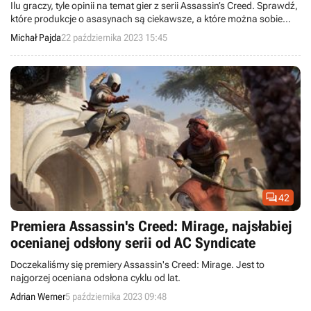
Ilu graczy, tyle opinii na temat gier z serii Assassin’s Creed. Sprawdź,
które produkcje o asasynach są ciekawsze, a które można sobie
odpuścić... lub wypróbować w dalszej kolejności.
Michał Pajda
22 października 2023 15:45

42
Premiera Assassin's Creed: Mirage, najsłabiej
ocenianej odsłony serii od AC Syndicate
Doczekaliśmy się premiery Assassin's Creed: Mirage. Jest to
najgorzej oceniana odsłona cyklu od lat.
Adrian Werner
5 października 2023 09:48