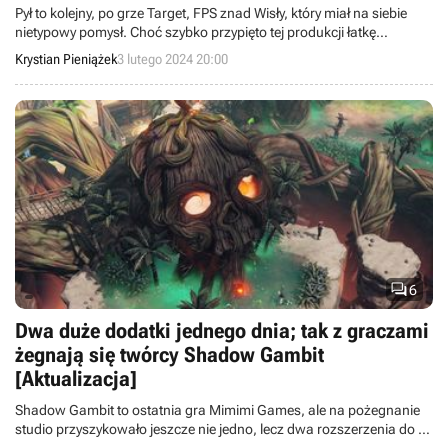
Pył to kolejny, po grze Target, FPS znad Wisły, który miał na siebie
nietypowy pomysł. Choć szybko przypięto tej produkcji łatkę
„polskiego Quake’a”, w istocie bliżej jej było do serii Thief.
Krystian Pieniążek
3 lutego 2024 20:00

6
Dwa duże dodatki jednego dnia; tak z graczami
żegnają się twórcy Shadow Gambit
[Aktualizacja]
Shadow Gambit to ostatnia gra Mimimi Games, ale na pożegnanie
studio przyszykowało jeszcze nie jedno, lecz dwa rozszerzenia do tej