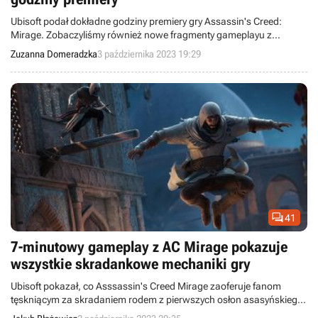
Ubisoft podał dokładne godziny premiery gry Assassin's Creed:
Mirage. Zobaczyliśmy również nowe fragmenty gameplayu z
przeprowadzonej dziś transmisji.
Zuzanna Domeradzka
3 października 2023 19:29

41
7-minutowy gameplay z AC Mirage pokazuje
wszystkie skradankowe mechaniki gry
Ubisoft pokazał, co Asssassin's Creed Mirage zaoferuje fanom
tęskniącym za skradaniem rodem z pierwszych osłon asasyńskiego
cyklu.