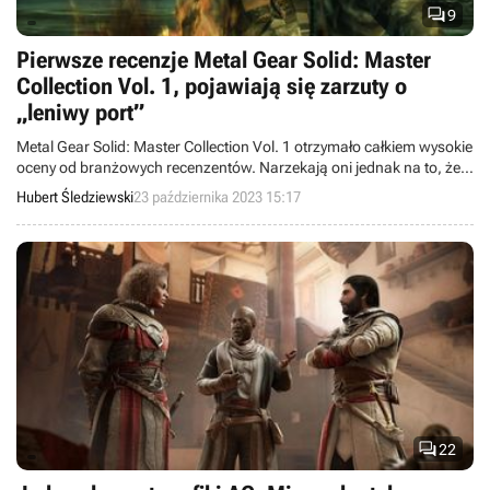

9
Pierwsze recenzje Metal Gear Solid: Master
Collection Vol. 1, pojawiają się zarzuty o
„leniwy port”
Metal Gear Solid: Master Collection Vol. 1 otrzymało całkiem wysokie
oceny od branżowych recenzentów. Narzekają oni jednak na to, że
otrzymaliśmy „leniwe porty” gier Hideo Kojimy. „Konami mogło się
Hubert Śledziewski
23 października 2023 15:17
bardziej postarać”.

22