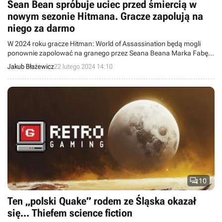
Sean Bean spróbuje uciec przed śmiercią w
nowym sezonie Hitmana. Gracze zapolują na
niego za darmo
W 2024 roku gracze Hitman: World of Assassination będą mogli
ponownie zapolować na granego przez Seana Beana Marka Fabę.
Tym razem za darmo.
Jakub Błażewicz
22 lutego 2024 14:10

10
Ten „polski Quake” rodem ze Śląska okazał
się... Thiefem science fiction