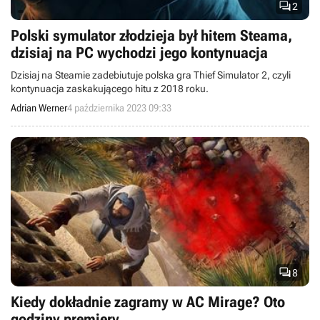

2
Polski symulator złodzieja był hitem Steama,
dzisiaj na PC wychodzi jego kontynuacja
Dzisiaj na Steamie zadebiutuje polska gra Thief Simulator 2, czyli
kontynuacja zaskakującego hitu z 2018 roku.
Adrian Werner
4 października 2023 09:33

8
Kiedy dokładnie zagramy w AC Mirage? Oto
godziny premiery