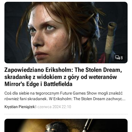

8
Zapowiedziano Eriksholm: The Stolen Dream,
skradankę z widokiem z góry od weteranów
Mirror's Edge i Battlefielda
Coś dla siebie na tegorocznym Future Games Show mogli znaleźć
również fani skradanek. W Eriksholm: The Stolen Dream zachwyca
przede wszystkim klimatyczne, skandynawskie miasto, w którym
Krystian Pieniążek
8 czerwca 2024 22:10
toczy się akcja.