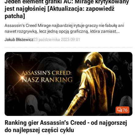
Jeden element grafiki AC: Mirage krytykowany
jest najgłośniej [Aktualizacja: zapowiedź
patcha]
Assassin's Creed Mirage najbardziej irytuje graczy nie fabułą ani
nawet rozgrywką, lecz jedną opcją graficzną, która zamiast
zwiększać realizm przeszkadza w trakcie gry.
Jakub Błażewicz
23 października 2023 09:01

76
Ranking gier Assassin’s Creed - od najgorszej
do najlepszej części cyklu