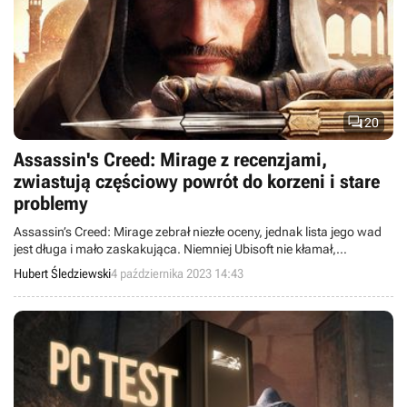

20
Assassin's Creed: Mirage z recenzjami,
zwiastują częściowy powrót do korzeni i stare
problemy
Assassin’s Creed: Mirage zebrał niezłe oceny, jednak lista jego wad
jest długa i mało zaskakująca. Niemniej Ubisoft nie kłamał,
zapewniając o powrocie do korzeni serii, gdyż gra kładzie duży
Hubert Śledziewski
4 października 2023 14:43
nacisk na skradanie.