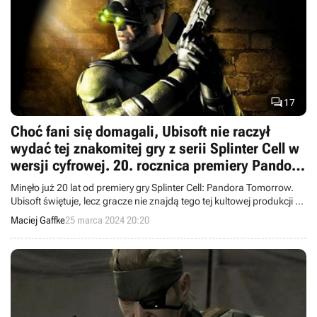

17
Choć fani się domagali, Ubisoft nie raczył
wydać tej znakomitej gry z serii Splinter Cell w
wersji cyfrowej. 20. rocznica premiery Pandora
Tomorrow
Minęło już 20 lat od premiery gry Splinter Cell: Pandora Tomorrow.
Ubisoft świętuje, lecz gracze nie znajdą tego tej kultowej produkcji w
żadnym cyfrowym sklepie, aby ją sprawdzić.
Maciej Gaffke
25 marca 2024 20:20