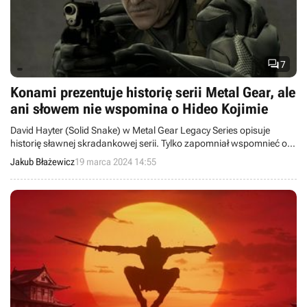

7
Konami prezentuje historię serii Metal Gear, ale
ani słowem nie wspomina o Hideo Kojimie
David Hayter (Solid Snake) w Metal Gear Legacy Series opisuje
historię sławnej skradankowej serii. Tylko zapomniał wspomnieć o
roli Hideo Kojimy w rozwoju tej marki.
Jakub Błażewicz
19 marca 2024 14:55