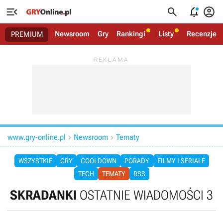




Newsroom
Gry
Rankingi
Listy
Recenzje
PREMIUM
www.gry-online.pl
Newsroom
Tematy


WSZYSTKIE
GRY
COOLDOWN
PORADY
FILMY I SERIALE
TECH
TEMATY
RSS
SKRADANKI
OSTATNIE WIADOMOŚCI 3