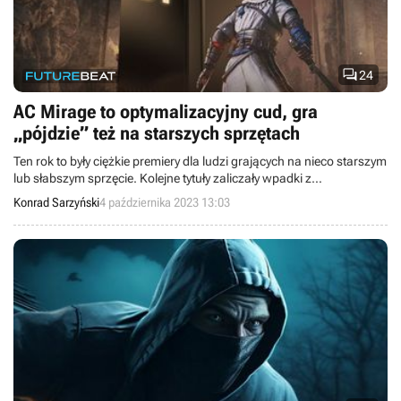

24
AC Mirage to optymalizacyjny cud, gra
„pójdzie” też na starszych sprzętach
Ten rok to były ciężkie premiery dla ludzi grających na nieco starszym
lub słabszym sprzęcie. Kolejne tytuły zaliczały wpadki z
optymalizacją, czy raczej jej brakiem. Na szczęście Assassin's
Konrad Sarzyński
4 października 2023 13:03
Creed: Mirage pokazuje, że nie musi to być norma.