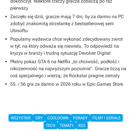
dokończył. Niektóre rzeczy gracze zobaczą po raz
pierwszy
Zaczęło się dziś, gracze mają 7 dni, by za darmo na PC
zdobyć znakomitą strzelankę z bestsellerowej serii
Ubisoftu
Popularny wydawca chce wykonać zdecydowany zwrot
w tył, na który odważa się niewielu. To odpowiedź na
kryzys w branży i trudną sytuację Devolver Digital
Płatny pokaz GTA 6 na Netflix „to chciwość, podłość i
nikczemność na najwyższym poziomie”. Gracze liczą na
coś specjalnego i wierzą, że Rockstar pragnie zemsty
55. i 56 gra za darmo w 2026 roku w Epic Games Store
WSZYSTKIE
GRY
COOLDOWN
PORADY
FILMY I SERIALE
TECH
TEMATY
RSS