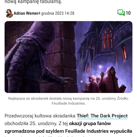
nową kampanię fabularną.

10
Adrian Werner
4 grudnia 2023 14:28
Najlepsza ze skradanek dostała nową kampanię na 25. urodziny
Źródło:
Feuillade Industries
.
Przedwczoraj kultowa skradanka
Thief: The Dark Project
obchodziła 25. urodziny. Z tej
okazji grupa fanów
zgromadzona pod szyldem Feuillade Industries wypuściła