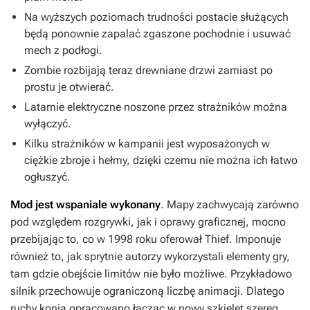
Na wyższych poziomach trudności postacie służących
będą ponownie zapalać zgaszone pochodnie i usuwać
mech z podłogi.
Zombie rozbijają teraz drewniane drzwi zamiast po
prostu je otwierać.
Latarnie elektryczne noszone przez strażników można
wyłączyć.
Kilku strażników w kampanii jest wyposażonych w
ciężkie zbroje i hełmy, dzięki czemu nie można ich łatwo
ogłuszyć.
Mod jest wspaniale wykonany
. Mapy zachwycają zarówno
pod względem rozgrywki, jak i oprawy graficznej, mocno
przebijając to, co w 1998 roku oferował
Thief
. Imponuje
również to, jak sprytnie autorzy wykorzystali elementy gry,
tam gdzie obejście limitów nie było możliwe. Przykładowo
silnik przechowuje ograniczoną liczbę animacji. Dlatego
ruchy konia opracowano łącząc w nowy szkielet szereg