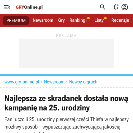




Newsroom
Gry
Rankingi
Listy
Recenzje
PREMIUM
www.gry-online.pl
Newsroom
Newsy o grach


Najlepsza ze skradanek dostała nową
kampanię na 25. urodziny
Fani uczcili 25. urodziny pierwszej części Thiefa w najlepszy
możliwy sposób – wypuszczając zachwycającą jakością