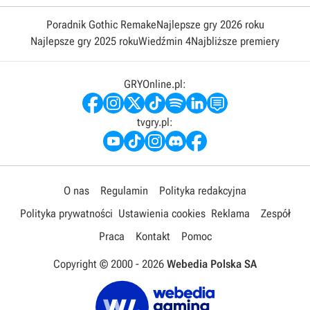
Poradnik Gothic Remake
Najlepsze gry 2026 roku
Najlepsze gry 2025 roku
Wiedźmin 4
Najbliższe premiery
GRYOnline.pl:
tvgry.pl:
O nas
Regulamin
Polityka redakcyjna
Polityka prywatności
Ustawienia cookies
Reklama
Zespół
Praca
Kontakt
Pomoc
Copyright © 2000 -
2026
Webedia Polska SA