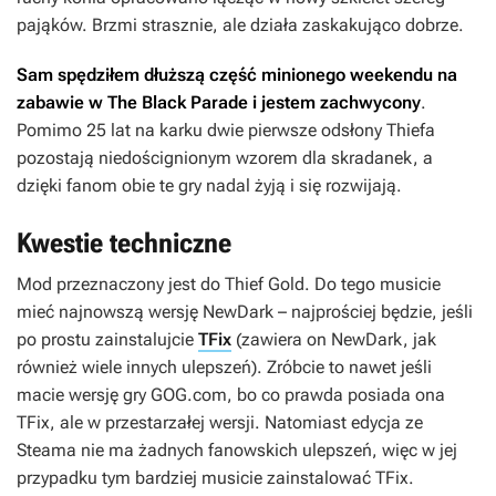
pająków. Brzmi strasznie, ale działa zaskakująco dobrze.
Sam spędziłem dłuższą część minionego weekendu na
zabawie w
The Black Parade
i jestem zachwycony
.
Pomimo 25 lat na karku dwie pierwsze odsłony
Thiefa
pozostają niedoścignionym wzorem dla skradanek, a
dzięki fanom obie te gry nadal żyją i się rozwijają.
Kwestie techniczne
Mod przeznaczony jest do
Thief Gold
. Do tego musicie
mieć najnowszą wersję NewDark – najprościej będzie, jeśli
po prostu zainstalujcie
TFix
(zawiera on NewDark, jak
również wiele innych ulepszeń). Zróbcie to nawet jeśli
macie wersję gry GOG.com, bo co prawda posiada ona
TFix, ale w przestarzałej wersji. Natomiast edycja ze
Steama nie ma żadnych fanowskich ulepszeń, więc w jej
przypadku tym bardziej musicie zainstalować TFix.