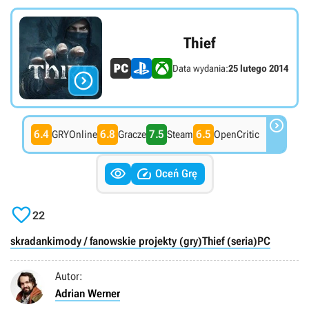
Thief
Data wydania:
25 lutego 2014


6.4
6.8
7.5
6.5
GRYOnline
Gracze
Steam
OpenCritic


Oceń Grę

22
skradanki
mody / fanowskie projekty (gry)
Thief (seria)
PC
Autor:
Adrian Werner