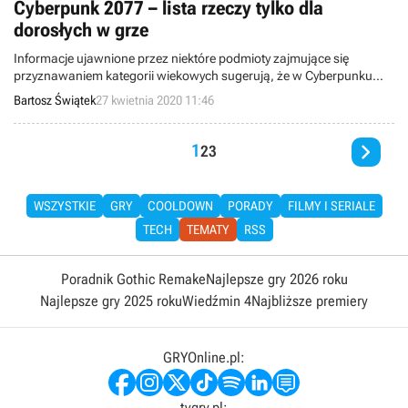
Cyberpunk 2077 – lista rzeczy tylko dla
dorosłych w grze
Informacje ujawnione przez niektóre podmioty zajmujące się
przyznawaniem kategorii wiekowych sugerują, że w Cyberpunku
2077 znajdziemy prawdziwe zatrzęsienie zawartości i motywów
Bartosz Świątek
27 kwietnia 2020 11:46
dedykowanych wyłącznie dorosłemu odbiorcy.

1
2
3
WSZYSTKIE
GRY
COOLDOWN
PORADY
FILMY I SERIALE
TECH
TEMATY
RSS
Poradnik Gothic Remake
Najlepsze gry 2026 roku
Najlepsze gry 2025 roku
Wiedźmin 4
Najbliższe premiery
GRYOnline.pl:
tvgry.pl: