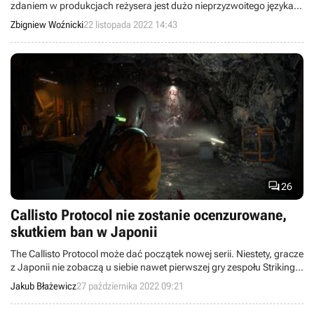
zdaniem w produkcjach reżysera jest dużo nieprzyzwoitego języka
oraz przemocy. Zdaniem mężczyzny, jeśli ktoś nie lubi tych
Zbigniew Woźnicki
22 listopada 2022 14:43
elementów, to niech po prostu nie ogląda jego produkcji.

26
Callisto Protocol nie zostanie ocenzurowane,
skutkiem ban w Japonii
The Callisto Protocol może dać początek nowej serii. Niestety, gracze
z Japonii nie zobaczą u siebie nawet pierwszej gry zespołu Striking
Distance Studios.
Jakub Błażewicz
27 października 2022 09:21