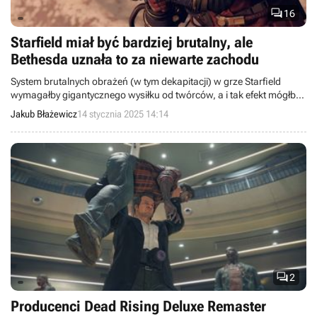

16
Starfield miał być bardziej brutalny, ale
Bethesda uznała to za niewarte zachodu
System brutalnych obrażeń (w tym dekapitacji) w grze Starfield
wymagałby gigantycznego wysiłku od twórców, a i tak efekt mógłby
nie pasować do ich wizji.
Jakub Błażewicz
14 stycznia 2025 14:14

2
Producenci Dead Rising Deluxe Remaster