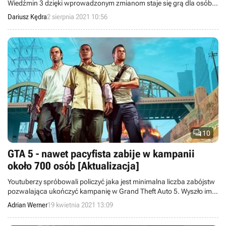
Wiedźmin 3 dzięki wprowadzonym zmianom staje się grą dla osób o
mocnych żołądkach.
Dariusz Kędra
2 sierpnia 2021 10:56

10
GTA 5 - nawet pacyfista zabije w kampanii
około 700 osób [Aktualizacja]
Youtuberzy spróbowali policzyć jaka jest minimalna liczba zabójstw
pozwalająca ukończyć kampanię w Grand Theft Auto 5. Wyszło im,
że nawet przy bardzo pacyfistycznym podejściu trzeba zabić ponad
Adrian Werner
19 kwietnia 2021 13:09
700 osób.