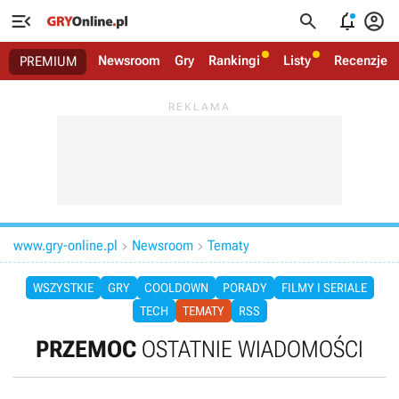




Newsroom
Gry
Rankingi
Listy
Recenzje
PREMIUM
www.gry-online.pl
Newsroom
Tematy


WSZYSTKIE
GRY
COOLDOWN
PORADY
FILMY I SERIALE
TECH
TEMATY
RSS
PRZEMOC
OSTATNIE WIADOMOŚCI