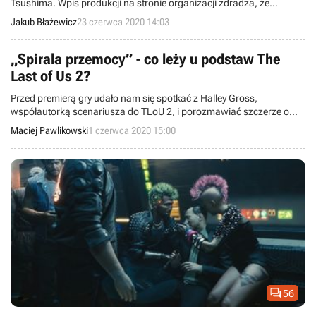
Tsushima. Wpis produkcji na stronie organizacji zdradza, że
powinniśmy się spodziewać sporo przemocy oraz – jakżeby inaczej
Jakub Błażewicz
23 czerwca 2020 14:03
– nagich pośladków.
„Spirala przemocy” - co leży u podstaw The
Last of Us 2?
Przed premierą gry udało nam się spotkać z Halley Gross,
współautorką scenariusza do TLoU 2, i porozmawiać szczerze o
tym, wokół jakich tematów obracać się będzie nowa gra studia
Maciej Pawlikowski
1 czerwca 2020 15:00
Naughty Dog.

56