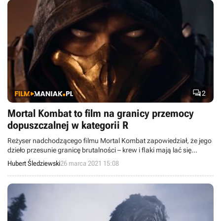

2
Mortal Kombat to film na granicy przemocy
dopuszczalnej w kategorii R
Reżyser nadchodzącego filmu Mortal Kombat zapowiedział, że jego
dzieło przesunie granicę brutalności – krew i flaki mają lać się
strumieniami, a fatality nie ustępować tym z gier.
Hubert Śledziewski
26 marca 2021 15:08