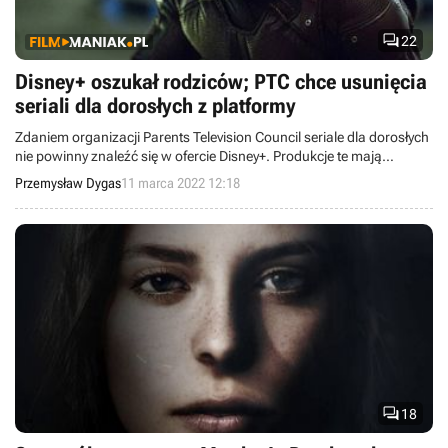

22
Disney+ oszukał rodziców; PTC chce usunięcia
seriali dla dorosłych z platformy
Zdaniem organizacji Parents Television Council seriale dla dorosłych
nie powinny znaleźć się w ofercie Disney+. Produkcje te mają
niszczyć wizerunek marki.
Przemysław Dygas
11 marca 2022 12:18

18