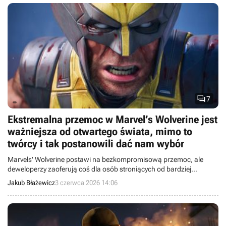

7
Ekstremalna przemoc w Marvel’s Wolverine jest
ważniejsza od otwartego świata, mimo to
twórcy i tak postanowili dać nam wybór
Marvels' Wolverine postawi na bezkompromisową przemoc, ale
deweloperzy zaoferują coś dla osób stroniących od bardziej
krwawych występów.
Jakub Błażewicz
3 czerwca 2026 14:06