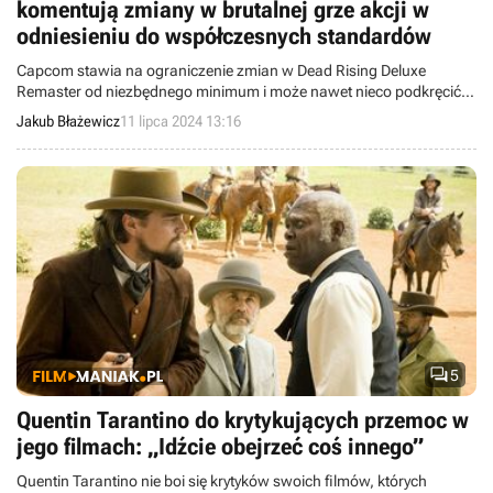
komentują zmiany w brutalnej grze akcji w
odniesieniu do współczesnych standardów
Capcom stawia na ograniczenie zmian w Dead Rising Deluxe
Remaster od niezbędnego minimum i może nawet nieco podkręcić
przemoc.
Jakub Błażewicz
11 lipca 2024 13:16

5
Quentin Tarantino do krytykujących przemoc w
jego filmach: „Idźcie obejrzeć coś innego”
Quentin Tarantino nie boi się krytyków swoich filmów, których