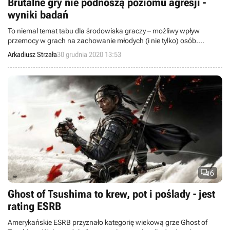
Brutalne gry nie podnoszą poziomu agresji -
wyniki badań
To niemal temat tabu dla środowiska graczy – możliwy wpływ
przemocy w grach na zachowanie młodych (i nie tylko) osób.
Jednak wyniki najnowszych, wieloletnich badań wreszcie dają
Arkadiusz Strzała
30 grudnia 2020 13:53
odpowiedź na to zagadnienie.

6
Ghost of Tsushima to krew, pot i poślady - jest
rating ESRB
Amerykańskie ESRB przyznało kategorię wiekową grze Ghost of