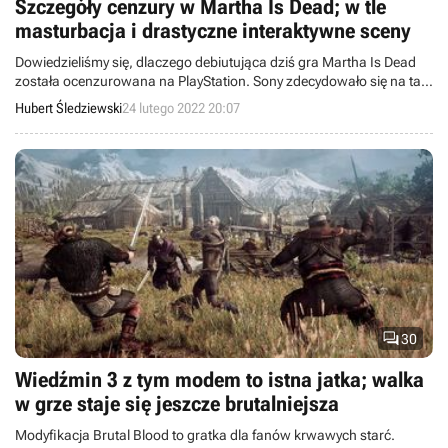
Szczegóły cenzury w Martha Is Dead; w tle
masturbacja i drastyczne interaktywne sceny
Dowiedzieliśmy się, dlaczego debiutująca dziś gra Martha Is Dead
została ocenzurowana na PlayStation. Sony zdecydowało się na taki
ruch ze względu na drastyczne sceny i nawiązania do masturbacji.
Hubert Śledziewski
24 lutego 2022 20:07

30
Wiedźmin 3 z tym modem to istna jatka; walka
w grze staje się jeszcze brutalniejsza
Modyfikacja Brutal Blood to gratka dla fanów krwawych starć.