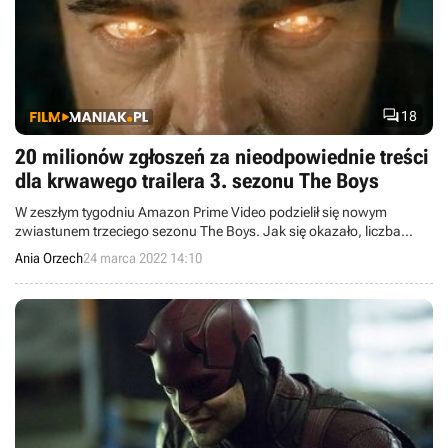

18
20 milionów zgłoszeń za nieodpowiednie treści
dla krwawego trailera 3. sezonu The Boys
W zeszłym tygodniu Amazon Prime Video podzielił się nowym
zwiastunem trzeciego sezonu The Boys. Jak się okazało, liczba
krwawych i brutalnych scen w tej zapowiedzi była dla wielu zbyt
Ania Orzech
24 marca 2022 14:10
duża, a trailer został zgłoszony 20 milionów razy za nieodpowiednie
treści.