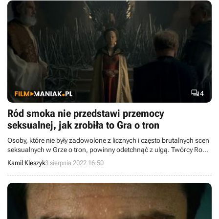

4
Ród smoka nie przedstawi przemocy
seksualnej, jak zrobiła to Gra o tron
Osoby, które nie były zadowolone z licznych i często brutalnych scen
seksualnych w Grze o tron, powinny odetchnąć z ulgą. Twórcy Rodu
smoka ogłosili, że nowe widowisko HBO będzie się pod tym
Kamil Kleszyk
3 sierpnia 2022 16:50
względem różniło od oryginału.