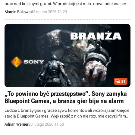
prac nad kolejnymi grami. W produkcji jest m.in. nowa odsłona serii
Gran Turismo.
Marcin Bukowski
3 marca 2026 10:20

31
„To powinno być przestępstwo”. Sony zamyka
Bluepoint Games, a branża gier bije na alarm
Ludzie z branży gier i gracze żywo komentowali wczoraj zamknięcie
studia Bluepoint Games. Większość z nich nie rozumie decyzji firmy
Sony.
Adrian Werner
20 lutego 2026 11:50