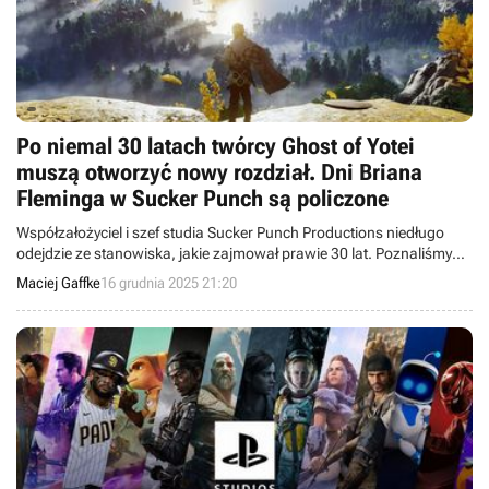
Po niemal 30 latach twórcy Ghost of Yotei
muszą otworzyć nowy rozdział. Dni Briana
Fleminga w Sucker Punch są policzone
Współzałożyciel i szef studia Sucker Punch Productions niedługo
odejdzie ze stanowiska, jakie zajmował prawie 30 lat. Poznaliśmy
dwóch następców, którzy w przyszłym roku przejmą jego obowiązki.
Maciej Gaffke
16 grudnia 2025 21:20