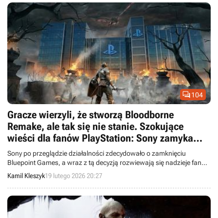

104
Gracze wierzyli, że stworzą Bloodborne
Remake, ale tak się nie stanie. Szokujące
wieści dla fanów PlayStation: Sony zamyka
Bluepoint Games
Sony po przeglądzie działalności zdecydowało o zamknięciu
Bluepoint Games, a wraz z tą decyzją rozwiewają się nadzieje fanów
na Bloodborne Remake od twórców Demon's Souls Remake.
Kamil Kleszyk
19 lutego 2026 20:27