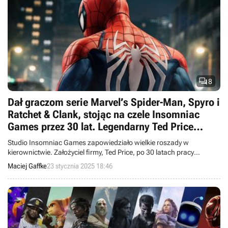

8
Dał graczom serie Marvel’s Spider-Man, Spyro i
Ratchet & Clank, stojąc na czele Insomniac
Games przez 30 lat. Legendarny Ted Price
odchodzi na emeryturę
Studio Insomniac Games zapowiedziało wielkie roszady w
kierownictwie. Założyciel firmy, Ted Price, po 30 latach pracy
postanowił odejść na emeryturę, powierzając przedsiębiorstwo
Maciej Gaffke
23 stycznia 2025 18:46
trzem weteranom.