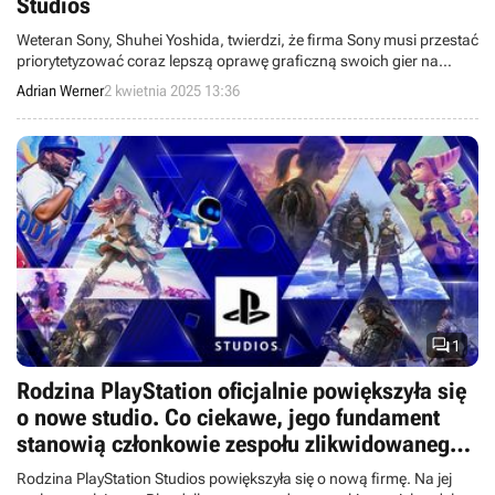
Studios
Weteran Sony, Shuhei Yoshida, twierdzi, że firma Sony musi przestać
priorytetyzować coraz lepszą oprawę graficzną swoich gier na
PlayStation.
Adrian Werner
2 kwietnia 2025 13:36

1
Rodzina PlayStation oficjalnie powiększyła się
o nowe studio. Co ciekawe, jego fundament
stanowią członkowie zespołu zlikwidowanego
rok temu
Rodzina PlayStation Studios powiększyła się o nową firmę. Na jej