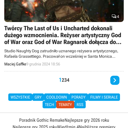

4
Twórcy The Last of Us i Uncharted dokonali
dużego wzmocnienia. Reżyser artystyczny God
of War oraz God of War Ragnarok dołącza do
Naughty Dog
Studio Naughty Dog zatrudniło uznanego reżysera artystycznego,
Rafaela Grassettiego. Pracował on wcześniej w Santa Monica
Studio przy God of War z 2018 roku oraz God of War: Ragnarok.
Maciej Gaffke
9 grudnia 2024 18:56

1
2
3
4
WSZYSTKIE
GRY
COOLDOWN
PORADY
FILMY I SERIALE
TECH
TEMATY
RSS
Poradnik Gothic Remake
Najlepsze gry 2026 roku
Najlepsze gry 2025 roku
Wiedźmin 4
Najbliższe premiery