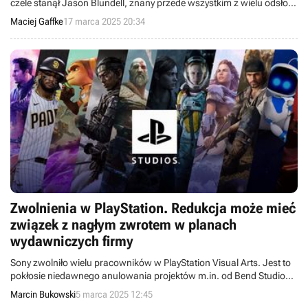
czele stanął Jason Blundell, znany przede wszystkim z wielu odsłon
serii Call of Duty.
Maciej Gaffke
17 marca 2025 20:34
Zwolnienia w PlayStation. Redukcja może mieć
związek z nagłym zwrotem w planach
wydawniczych firmy
Sony zwolniło wielu pracowników w PlayStation Visual Arts. Jest to
pokłosie niedawnego anulowania projektów m.in. od Bend Studio
czy Bluepoint Games.
Marcin Bukowski
5 marca 2025 12:45