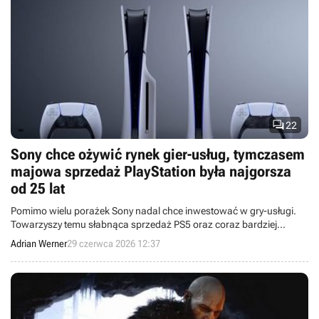

22
Sony chce ożywić rynek gier-usług, tymczasem
majowa sprzedaż PlayStation była najgorsza
od 25 lat
Pomimo wielu porażek Sony nadal chce inwestować w gry-usługi.
Towarzyszy temu słabnąca sprzedaż PS5 oraz coraz bardziej
niedorzeczne potencjalne koszty produkcji PS6.
Adrian Werner
29 czerwca 2026 12:37