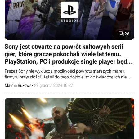

28
Sony jest otwarte na powrót kultowych serii
gier, które gracze pokochali wiele lat temu.
PlayStation, PC i produkcje single player będą
„oczkiem w głowie” firmy
Prezes Sony nie wyklucza możliwości powrotu starszych marek
firmy w przyszłości. Jeżeli do tego dojdzie, to doświadczą ich nie
tylko posiadacze PS5, ale też innych platform, takich jak PC.
Marcin Bukowski
29 grudnia 2024 10:27