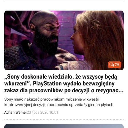

78
„Sony doskonale wiedziało, że wszyscy będą
wkurzeni”. PlayStation wydało bezwzględny
zakaz dla pracowników po decyzji o rezygnacji
z płyt
Sony miało nakazać pracownikom milczenie w kwestii
kontrowersyjnej decyzji o porzuceniu sprzedaży gier na płytach.
Adrian Werner
23 lipca 2026 10:01