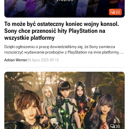

32
To może być ostateczny koniec wojny konsol.
Sony chce przenosić hity PlayStation na
wszystkie platformy
Dzięki ogłoszeniu o pracę dowiedzieliśmy się, że Sony zamierza
rozszerzyć wydawanie przebojów z PlayStation na inne platformy, w
tym konsole Xbox oraz Nintendo.
Adrian Werner
26 lipca 2025 09:15

30