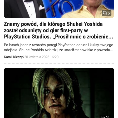

5
Znamy powód, dla którego Shuhei Yoshida
został odsunięty od gier first-party w
PlayStation Studios. „Prosił mnie o zrobienie
kilku absurdalnych rzeczy”
Po latach jeden z twórców potęgi PlayStation odsłonił kulisy swojego
odejścia. Shuhei Yoshida twierdzi, że utracił stanowisko z powodu
różnicy zdań z Jimem Ryanem.
Kamil Kleszyk
20 kwietnia 2026 16:20

21