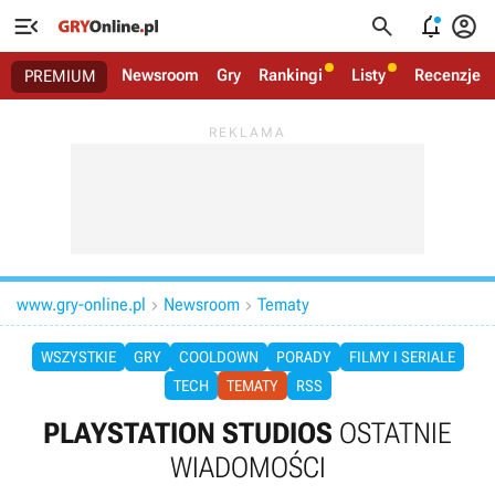




Newsroom
Gry
Rankingi
Listy
Recenzje
PREMIUM
www.gry-online.pl
Newsroom
Tematy


WSZYSTKIE
GRY
COOLDOWN
PORADY
FILMY I SERIALE
TECH
TEMATY
RSS
PLAYSTATION STUDIOS
OSTATNIE
WIADOMOŚCI