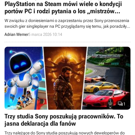
PlayStation na Steam mówi wiele o kondycji
portów PC i rodzi pytania o los „mistrzów
konwersji”
W związku z doniesieniami o zaprzestaniu przez Sony przenoszenia
swoich gier singleplayer na PC przyglądamy się temu, jak poradziły
sobie te już wydane produkcje.
Adrian Werner
5 marca 2026 10:14

1
Trzy studia Sony poszukują pracowników. To
jasna deklaracja dla fanów
Trzy należące do Sony studia poszukują nowych deweloperów do