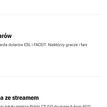
larów
da dolarów ESL i FACEIT. Niektórzy gracze i fani
opa ze streamem
iu tytułu mistrza Polski CS:GO drużynie X-kom AGO.