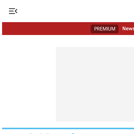

New
PREMIUM