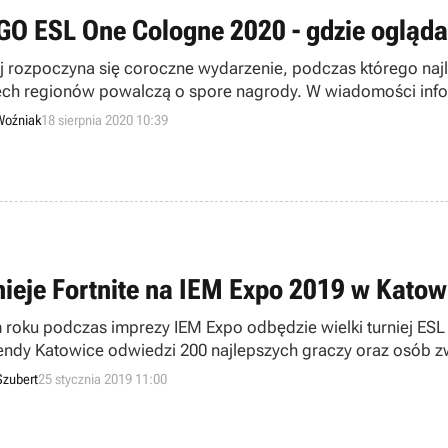
GO ESL One Cologne 2020 - gdzie ogląd
aj rozpoczyna się coroczne wydarzenie, podczas którego najl
ech regionów powalczą o spore nagrody. W wiadomości info
magań.
Woźniak
18 sierpnia 2020 10:39
nieje Fortnite na IEM Expo 2019 w Kato
 roku podczas imprezy IEM Expo odbędzie wielki turniej ESL 
ndy Katowice odwiedzi 200 najlepszych graczy oraz osób z
ie nagrody pieniężne. Ponadto powstanie duża strefa Fortnit
Szubert
25 stycznia 2019 11:00
y.