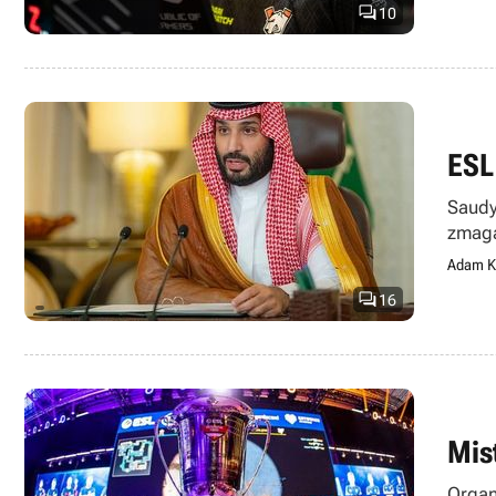

10
ESL
Saudy
zmaga
Adam K

16
Mis
Organ