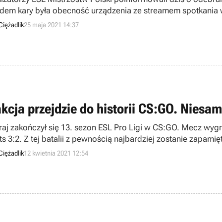
em kary była obecność urządzenia ze streamem spotkania 
Ciężadlik
25 maja 2021 14:37
kcja przejdzie do historii CS:GO. Niesam
aj zakończył się 13. sezon ESL Pro Ligi w CS:GO. Mecz wygr
ts 3:2. Z tej batalii z pewnością najbardziej zostanie zapami
ie popisał się fantastycznym clutchem.
Ciężadlik
12 kwietnia 2021 12:54