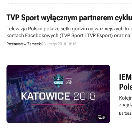
TVP Sport wyłącznym partnerem cyklu 
Telewizja Polska pokaże setki godzin najważniejszych tra
kontach Facebokowych (TVP Sport i TVP Esport) oraz na Y
Przemysław Zamęcki
23 lutego 2018 18:16
IEM
Pol
Kolej
znajd
Bartosz

5