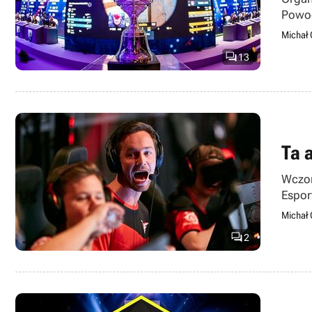
Powod
Michał 

13
Ta a
Wczor
Espor
rundz
Michał 

2