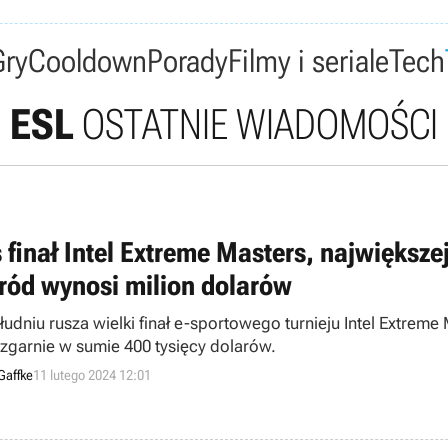
Gry
Cooldown
Porady
Filmy i seriale
Tech
ESL
OSTATNIE WIADOMOŚCI
ś finał Intel Extreme Masters, największe
ród wynosi milion dolarów
łudniu rusza wielki finał e-sportowego turnieju Intel Extrem
 zgarnie w sumie 400 tysięcy dolarów.
Gaffke
11 lutego 2024 12:01