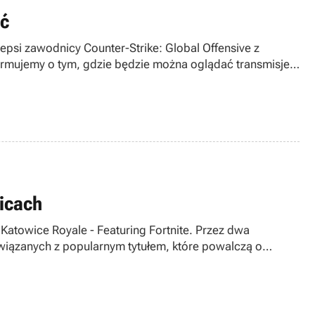
ać
epsi zawodnicy Counter-Strike: Global Offensive z
rmujemy o tym, gdzie będzie można oglądać transmisje z
wicach
Katowice Royale - Featuring Fortnite. Przez dwa
wiązanych z popularnym tytułem, które powalczą o
e, w której do rywalizacji będzie mógł stanąć każdy