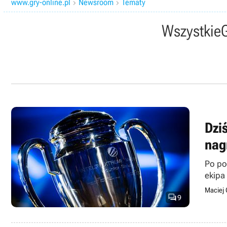
www.gry-online.pl
Newsroom
Tematy


Wszystkie
Dzi
nag
Po po
ekipa
Maciej 

9