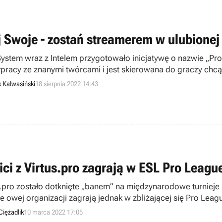
j Swoje - zostań streamerem w ulubionej
ystem wraz z Intelem przygotowało inicjatywę o nazwie „Pro
pracy ze znanymi twórcami i jest skierowana do graczy chcą
mingu.
k Kalwasiński
18 sierpnia 2022 14:43
ici z Virtus.pro zagrają w ESL Pro Leag
s.pro zostało dotknięte „banem” na międzynarodowe turnieje
e owej organizacji zagrają jednak w zbliżającej się Pro Lea
Ciężadlik
10 marca 2022 17:05