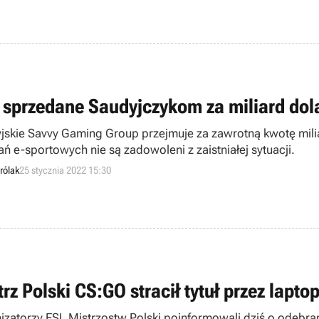
 sprzedane Saudyjczykom za miliard do
jskie Savvy Gaming Group przejmuje za zawrotną kwotę miliar
ń e-sportowych nie są zadowoleni z zaistniałej sytuacji.
rólak
25 stycznia 2022 15:30
trz Polski CS:GO stracił tytuł przez lapt
izatorzy ESL Mistrzostw Polski poinformowali dziś o odebran