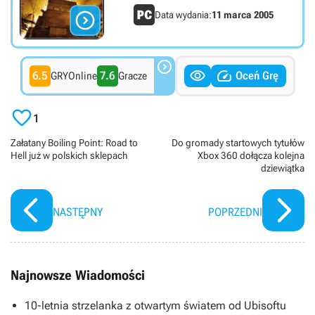

Data wydania:
11 marca 2005



6.5
7.6
Oceń Grę
GRYOnline
Gracze

1
Załatany Boiling Point: Road to
Do gromady startowych tytułów
Hell już w polskich sklepach
Xbox 360 dołącza kolejna
dziewiątka
NASTĘPNY
POPRZEDNI
Najnowsze Wiadomości
10-letnia strzelanka z otwartym światem od Ubisoftu