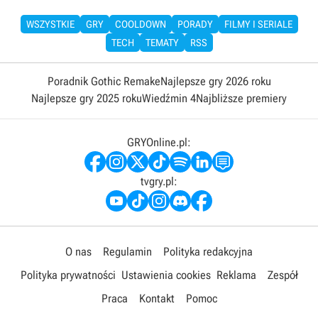
WSZYSTKIE
GRY
COOLDOWN
PORADY
FILMY I SERIALE
TECH
TEMATY
RSS
Poradnik Gothic Remake
Najlepsze gry 2026 roku
Najlepsze gry 2025 roku
Wiedźmin 4
Najbliższe premiery
GRYOnline.pl:
tvgry.pl:
O nas
Regulamin
Polityka redakcyjna
Polityka prywatności
Ustawienia cookies
Reklama
Zespół
Praca
Kontakt
Pomoc