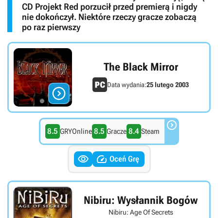
CD Projekt Red porzucił przed premierą i nigdy
nie dokończył. Niektóre rzeczy gracze zobaczą
po raz pierwszy
The Black Mirror
Data wydania:
25 lutego 2003


8.5
8.5
8.4
GRYOnline
Gracze
Steam


Oceń Grę
Nibiru: Wysłannik Bogów
Nibiru: Age Of Secrets