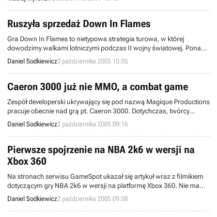
daty wydania ani potencjalnego wydawcy a sama strona oficjalna
projektu prezentuje się dość tajemniczo, ale wątek fabularny wydaje
się zachęcać do bliższego zapoznania się z Ukrytymi Pokojami.
Ruszyła sprzedaż Down In Flames
Gra Down In Flames to nietypowa strategia turowa, w której
dowodzimy walkami lotniczymi podczas II wojny światowej. Ponad
miesiąc temu gra otrzymała złoty status, dziś przesyłki z programem
Daniel Sodkiewicz
2 października 2005 10:05
są już w drodze do graczy, którzy kupili program w
przedpremierowej sprzedaży. Tytuł ten nie będzie dostępny w
sklepach, można go zamówić jedynie przez Internet.
Caeron 3000 już nie MMO, a combat game
Zespół developerski ukrywający się pod nazwą Magique Productions
pracuje obecnie nad grą pt. Caeron 3000. Dotychczas, twórcy
programu opisywali swój produkt jako MMORPG. Z oficjalnej strony
Daniel Sodkiewicz
2 października 2005 09:16
gry dowiadujemy się jednak, iż nastąpiła modyfikacja koncepcji
produktu i należy go teraz zaliczać do programów typu: „science
fiction multiplayer online real-time combat game”. W skrócie
Pierwsze spojrzenie na NBA 2k6 w wersji na
SFMORTCG.
Xbox 360
Na stronach serwisu GameSpot ukazał się artykuł wraz z filmikiem
dotyczącym gry NBA 2k6 w wersji na platformę Xbox 360. Nie mamy
w tym przypadku do czynienia z grywalną wersją programu,
Daniel Sodkiewicz
2 października 2005 09:08
niemniej jednak kilkudziesięciosekundowy pokaz możliwości
nadchodzącej konsoli robi naprawdę ogromne wrażenie.