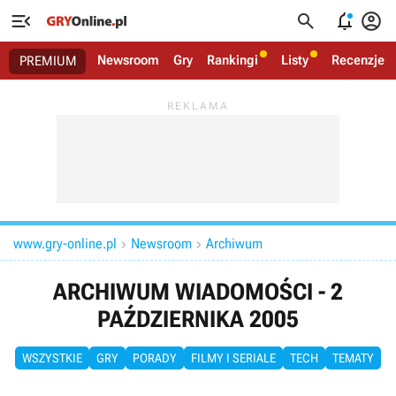




Newsroom
Gry
Rankingi
Listy
Recenzje
PREMIUM
www.gry-online.pl
Newsroom
Archiwum


ARCHIWUM WIADOMOŚCI - 2
PAŹDZIERNIKA 2005
WSZYSTKIE
GRY
PORADY
FILMY I SERIALE
TECH
TEMATY