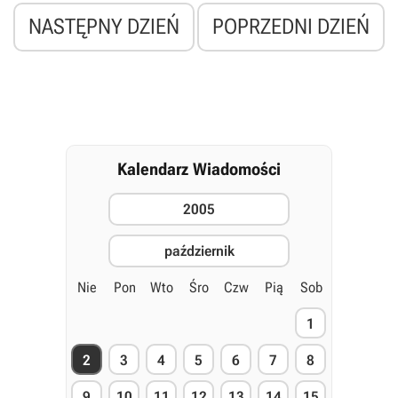
NASTĘPNY DZIEŃ
POPRZEDNI DZIEŃ
Kalendarz Wiadomości
2005
październik
Nie
Pon
Wto
Śro
Czw
Pią
Sob
1
2
3
4
5
6
7
8
9
10
11
12
13
14
15