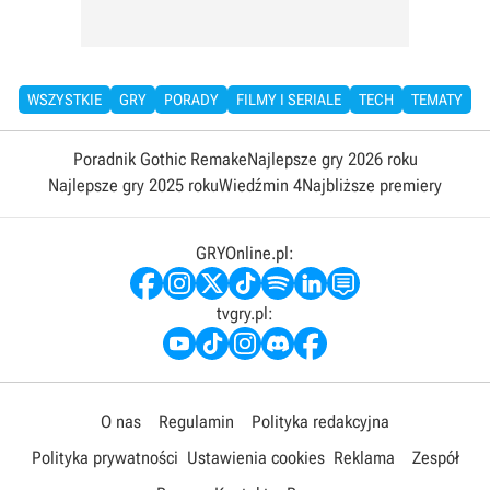
WSZYSTKIE
GRY
PORADY
FILMY I SERIALE
TECH
TEMATY
Poradnik Gothic Remake
Najlepsze gry 2026 roku
Najlepsze gry 2025 roku
Wiedźmin 4
Najbliższe premiery
GRYOnline.pl:
tvgry.pl:
O nas
Regulamin
Polityka redakcyjna
Polityka prywatności
Ustawienia cookies
Reklama
Zespół