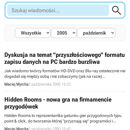

Szukaj
wiadomości...
Dyskusja na temat "przyszłościowego" formatu
zapisu danych na PC bardzo burzliwa
Jak wiadomo twórcy formatów HD-DVD oraz Blu-ray ostatecznie nie
dogadali się między sobą i nie zobaczymy (jak na razie)
zunifikowanego formatu zapisu danych. Żaden z konkurentów nie
Maciej Myrcha
2 października 2005 18:32
uzyskał również jednoznacznej aprobaty ze strony wszystkich
producentów sprzętu - wygląda na to, iż dojście do konsensusu
zajmie im trochę czasu.
Hidden Rooms - nowa gra na firmamencie
przygodówek
Hidden Rooms to reprezentantka gatunku gier przygodowych typu
point & click, do tworzenia której "przyznają się" programiści i
projektanci firmy Lullaby Studios. Nie wiadomo na razie nic na temat
Maciej Myrcha
2 października 2005 15:42