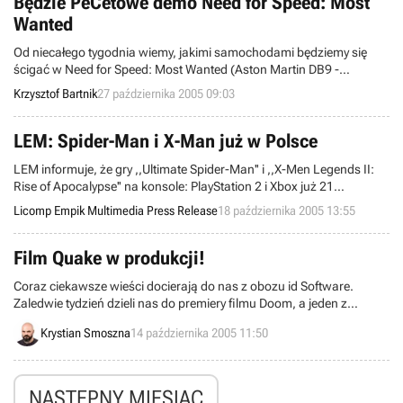
Będzie PeCetowe demo Need for Speed: Most
Wanted
Od niecałego tygodnia wiemy, jakimi samochodami będziemy się
ścigać w Need for Speed: Most Wanted (Aston Martin DB9 -
nadchodzę!:-)). Kilka z wymienionych na tamtej liście maszyn raczej
Krzysztof Bartnik
27 października 2005 09:03
na pewno znajdzie się też w grywalnej wersji demonstracyjnej
nadchodzącej gry wyścigowej.
LEM: Spider-Man i X-Man już w Polsce
LEM informuje, że gry ,,Ultimate Spider-Man'' i ,,X-Men Legends II:
Rise of Apocalypse'' na konsole: PlayStation 2 i Xbox już 21
października będą dostępne w sprzedaży na poslkim rynku. Oba
Licomp Empik Multimedia Press Release
18 października 2005 13:55
tytuły można już zamówić w sklepie internetowym L.E.M. pod
adresem: http://sklep.lem.com.pl. Cena detaliczna każdego tytułu na
konsolę PS2 i Xbox to 259,00 zł.
Film Quake w produkcji!
Coraz ciekawsze wieści docierają do nas z obozu id Software.
Zaledwie tydzień dzieli nas do premiery filmu Doom, a jeden z
właścicieli firmy – Todd Hollenshead – ogłosił kolejną nowinę
Krystian Smoszna
14 października 2005 11:50
dotyczącą przeniesienia popularnej marki gier video do kin. Tym
razem jednak chodzi o Quake’a.
NASTĘPNY MIESIĄC