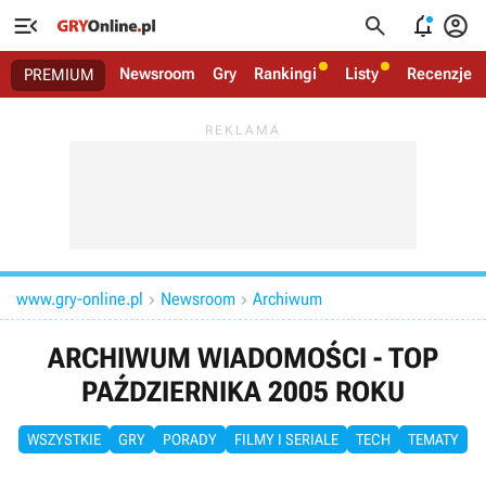




Newsroom
Gry
Rankingi
Listy
Recenzje
PREMIUM
www.gry-online.pl
Newsroom
Archiwum


ARCHIWUM WIADOMOŚCI - TOP
PAŹDZIERNIKA 2005 ROKU
WSZYSTKIE
GRY
PORADY
FILMY I SERIALE
TECH
TEMATY