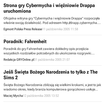
Strona gry Cybermycha i więźniowie Drappa
uruchomiona
Oficjalna witryna gry "Cybermycha i więźniowie Drappa" rozpoczęła
właśnie swoją działalność. Pod adresem http://drapp.cybermycha.pl
znajdziecie najświeższe informacje o tej produkcji, galerię zdjęć oraz
Egmont Polska Press Release
11 października 2005 11:58
dokładny opis przejścia.
Poradnik: Fahrenheit
Poradnik do gry Fahrenheit zawiera dokładny opis przejścia
wszystkich rozdziałów potrzebnych do ukończenia rozgrywki.
Przedstawiono najlepszą drogę postępowania, najciekawszą,
Redakcja GRYOnline.pl
31 października 2005 21:07
przynoszącą najlepsze korzyści dla bohatera lub po prostu frajdę dla
oka.
Jeśli Święta Bożego Narodzenia to tylko z The
Sims 2
Święta Bożego Narodzenia zbliżają się wielkimi krokami, a jest to jak
wiadomo okres, kiedy branża komputerowa gorączkowo usiłuje
wyciągnąć od graczy jak największe ilości pieniędzy, oferując w
Maciej Myrcha
12 października 2005 13:52
zamian zarówno dobre, jak i te ciut gorsze tytuły. Z pewnością nie
zawiodą się fani The Sims 2, dla których firma Electronic Arts