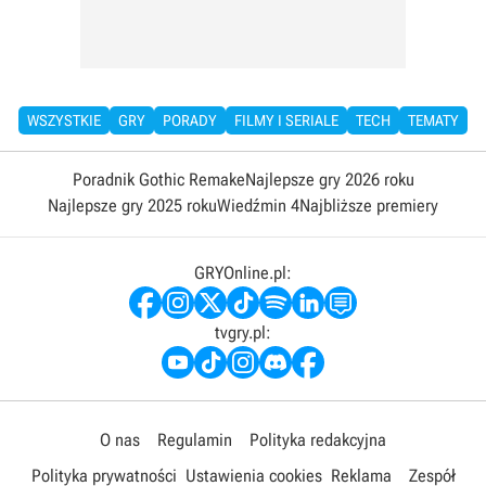
WSZYSTKIE
GRY
PORADY
FILMY I SERIALE
TECH
TEMATY
Poradnik Gothic Remake
Najlepsze gry 2026 roku
Najlepsze gry 2025 roku
Wiedźmin 4
Najbliższe premiery
GRYOnline.pl:
tvgry.pl:
O nas
Regulamin
Polityka redakcyjna
Polityka prywatności
Ustawienia cookies
Reklama
Zespół