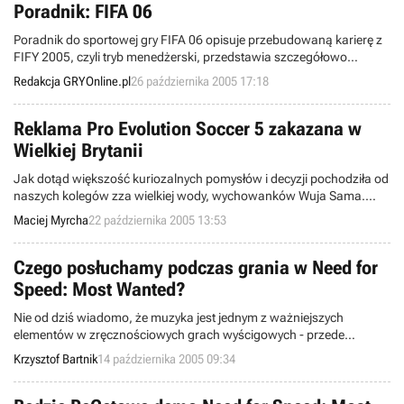
przygotowuje prezent pod choinkę - The Sims 2 Holiday Edition.
Poradnik: FIFA 06
Poradnik do sportowej gry FIFA 06 opisuje przebudowaną karierę z
FIFY 2005, czyli tryb menedżerski, przedstawia szczegółowo
sterowanie zawodnikami na murawie, a także zawiera szereg porad
Redakcja GRYOnline.pl
26 października 2005 17:18
na temat tego, jak najłatwiej strzelać gole.
Reklama Pro Evolution Soccer 5 zakazana w
Wielkiej Brytanii
Jak dotąd większość kuriozalnych pomysłów i decyzji pochodziła od
naszych kolegów zza wielkiej wody, wychowanków Wuja Sama.
Jednak to, co zrobili brytyjscy cenzorzy, chyba bije na głowę
Maciej Myrcha
22 października 2005 13:53
wszystko co widzieliśmy lub czytaliśmy. Otóż panowie ci zabronili
wyświetlania na Wyspach Brytyjskich reklamy gry Pro Evolution
Soccer 5.
Czego posłuchamy podczas grania w Need for
Speed: Most Wanted?
Nie od dziś wiadomo, że muzyka jest jednym z ważniejszych
elementów w zręcznościowych grach wyścigowych - przede
wszystkim motywuje do dynamicznej jazdy wszystkich wirtualnych
Krzysztof Bartnik
14 października 2005 09:34
kierowców. Korporacja Electronic Arts ujawniła pełną listę
kompozycji, jakie znajdą się na ścieżce dźwiękowej do Need for
Speed: Most Wanted.