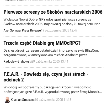
Electronic Arts oficjalnie podali garść informacji odnośnie „dwójki”, z
czego chyba najważniejszą wydaje się być fakt przygotowywania
wydania na komputery PC.
Pierwsze screeny ze Skoków narciarskich 2006
Wydawca Nowej Dobrej GRY udostępnił pierwsze screeny ze
Skoków narciarskich 2006, najnowszej odsłony kultowej serii. Nad
grą pracuje w tym roku firma Metropolis Software, doświadczeni
Axel Springer Press Release
19 października 2005 12:47
autorzy gier z serii Gorky.
Trzecia część Diablo grą MMOcRPG?
Dziś jest drugi i zarazem ostatni dzień imprezy o nazwie BlizzCon,
zorganizowanej w amerykańskim mieście Anaheim przez
korporację Blizzard Entertainment. Ludzie z owej firmy oficjalnie
Radosław Grabowski
29 października 2005 13:44
zapowiedzieli przy niniejszej okazji pierwsze rozszerzenie World of
Warcraft, noszące podtytuł The Burning Crusade. Zakulisowo mówi
się, iż szykowana jest jeszcze co najmniej jedna niespodzianka.
F.E.A.R. - Dowiedz się, czym jest strach -
odcinek 2
W sobotę rozpoczęliśmy publikację serii krótkich wiadomości
poświęconych grze F.E.A.R. wyprodukowanej przez firmę Monolith
Productions. W pierwszym odcinku pozwoliliśmy sobie na krótką
Krystian Smoszna
10 października 2005 11:13
opowieść o rozterkach ostatniego członka jednostki specjalnej, który
wyrusza do walki z szaleńcem oraz wierną mu grupą doskonale