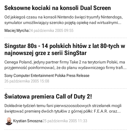
wyszkolonych terrorystów. Dziś przedstawimy najważniejszych
Seksowne kociaki na konsoli Dual Screen
bohaterów gry.
Od jakiegoś czasu na konsoli Nintendo święci tryumfy Nintendogs,
symulator umożliwiający szeroko pojętą opiekę nad wirtualnymi
psiakami. "A co z kociakami?" zawrzeli świętym oburzeniem ich
Maciej Myrcha
24 października 2005 09:55
miłośnicy. Nie martwcie się, już niedługo Wasza konsolka otrzyma ...
Nintengirls:)
Singstar 80s - 14 polskich hitów z lat 80-tych w
najnowszej grze z serii SingStar
Cenega Poland, jedyny partner firmy Take 2 na terytorium Polski, ma
przyjemność poinformować, że do planu wydawniczego firmy trafiło
pięć pozycji z katalogu 2K Games - oddziału tego zachodniego
Sony Computer Entertainment Polska Press Release
wydawcy.
26 października 2005 15:08
Światowa premiera Call of Duty 2!
Dokładnie tydzień temu fani pierwszoosobowych strzelanek mogli
świętować premierę dwóch tytułów z górnej półki: F.E.A.R. oraz
Quake 4. Do powyższego grona kandydatów o miano najlepszej gry
Krystian Smoszna
25 października 2005 11:33
tego typu dołączył dziś kolejny program. Proszę Państwa, Call of
Duty 2 jest już na rynku!