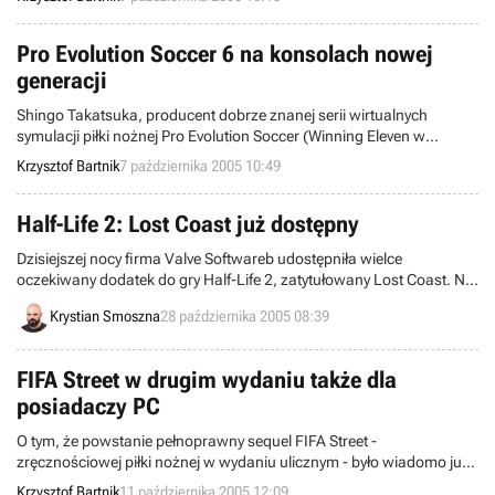
oficjalną stronę internetową tejże produkcji. Do tej pory niewiele
mogliśmy bowiem na niej znaleźć.
Pro Evolution Soccer 6 na konsolach nowej
generacji
Shingo Takatsuka, producent dobrze znanej serii wirtualnych
symulacji piłki nożnej Pro Evolution Soccer (Winning Eleven w
Japonii), zapowiedział, że kolejna odsłona tego cyklu pojawi się w
Krzysztof Bartnik
7 października 2005 10:49
wersji na konsolę Xbox 360 w końcówce 2006 roku. To potwierdza
dotychczasowe plotki o tym, jakoby PES6 miał się ukazać już na
platformach następnej generacji.
Half-Life 2: Lost Coast już dostępny
Dzisiejszej nocy firma Valve Softwareb udostępniła wielce
oczekiwany dodatek do gry Half-Life 2, zatytułowany Lost Coast. Nie
chodzi tu o pełnoprawne rozszerzenie historii opowiedzianej w
Krystian Smoszna
28 października 2005 08:39
ubiegłorocznym hicie (ono nazywa się Aftermath), ale dodatkowy
poziom, w którym zobaczymy nie widziane wcześniej w produkcie
Newella i spółki rozwiązania graficzne.
FIFA Street w drugim wydaniu także dla
posiadaczy PC
O tym, że powstanie pełnoprawny sequel FIFA Street -
zręcznościowej piłki nożnej w wydaniu ulicznym - było wiadomo już
od ukończenia pierwszej części gry. Dopiero wczoraj przedstawiciele
Krzysztof Bartnik
11 października 2005 12:09