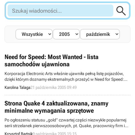

Szukaj
wiadomości...
Need for Speed: Most Wanted - lista
samochodów ujawniona
Korporacja Electronic Arts właśnie ujawniła pełną listę pojazdów,
dzięki którym doznamy ekstremalnych przeżyć w Need for Speed:
Most Wanted.
Karolina Talaga
21 października 2005 09:49
Strona Quake 4 zaktualizowana, znamy
minimalne wymagania sprzętowe
Po ogłoszeniu statusu „gold” czwartej części niezwykle popularnej
serii strzelanek pierwszoosobowych, pt. Quake, pracownicy firm id
Software, Raven Software oraz Activision postanowili odświeżyć
Krzysztof Bartnik
9 października 2005 15:15