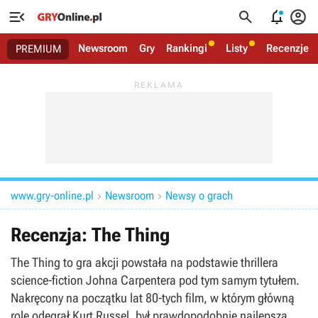




Newsroom
Gry
Rankingi
Listy
Recenzje
PREMIUM
www.gry-online.pl
Newsroom
Newsy o grach


Recenzja: The Thing
The Thing to gra akcji powstała na podstawie thrillera
science-fiction Johna Carpentera pod tym samym tytułem.
Nakręcony na początku lat 80-tych film, w którym główną
rolę odegrał Kurt Russel, był prawdopodobnie najlepszą