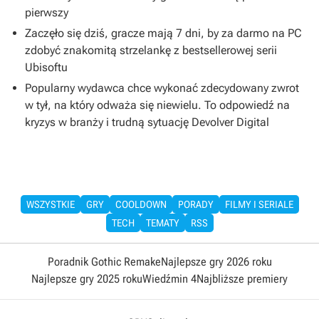
pierwszy
Zaczęło się dziś, gracze mają 7 dni, by za darmo na PC
zdobyć znakomitą strzelankę z bestsellerowej serii
Ubisoftu
Popularny wydawca chce wykonać zdecydowany zwrot
w tył, na który odważa się niewielu. To odpowiedź na
kryzys w branży i trudną sytuację Devolver Digital
WSZYSTKIE
GRY
COOLDOWN
PORADY
FILMY I SERIALE
TECH
TEMATY
RSS
Poradnik Gothic Remake
Najlepsze gry 2026 roku
Najlepsze gry 2025 roku
Wiedźmin 4
Najbliższe premiery