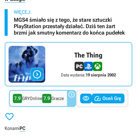
WIĘCEJ:
MGS4 śmiało się z tego, że stare sztuczki
PlayStation przestały działać. Dziś ten żart
brzmi jak smutny komentarz do końca pudełek
The Thing

Data wydania:
19 sierpnia 2002



7.9
7.9
Oceń Grę
GRYOnline
Gracze

Konami
PC