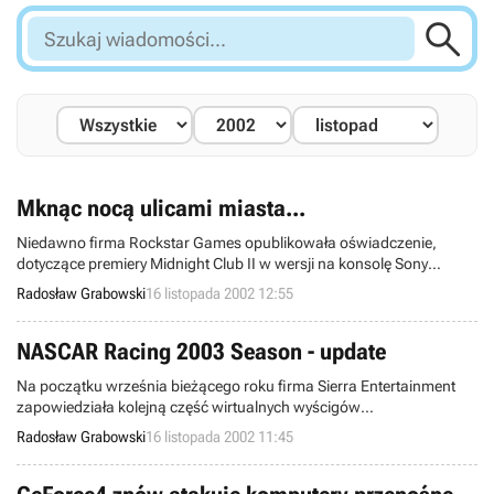

Szukaj
wiadomości...
Mknąc nocą ulicami miasta...
Niedawno firma Rockstar Games opublikowała oświadczenie,
dotyczące premiery Midnight Club II w wersji na konsolę Sony
PlayStation 2. Wejście gry na rynek amerykański zaplanowano na
Radosław Grabowski
16 listopada 2002 12:55
dzień 11 lutego 2003 roku. Tymczasem wiadomo na pewno, iż
rzeczony tytuł pojawi się również na platformy: PC oraz Microsoft
Xbox. Nastąpi to wiosną.
NASCAR Racing 2003 Season - update
Na początku września bieżącego roku firma Sierra Entertainment
zapowiedziała kolejną część wirtualnych wyścigów
samochodowych, noszących nazwę NASCAR Racing. Natomiast
Radosław Grabowski
16 listopada 2002 11:45
teraz podała do publicznej wiadomości kilka szczegółów,
dotyczących nadchodzącego tytułu.