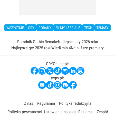
WSZYSTKIE
GRY
PORADY
FILMY I SERIALE
TECH
TEMATY
Poradnik Gothic Remake
Najlepsze gry 2026 roku
Najlepsze gry 2025 roku
Wiedźmin 4
Najbliższe premiery
GRYOnline.pl:
tvgry.pl:
O nas
Regulamin
Polityka redakcyjna
Polityka prywatności
Ustawienia cookies
Reklama
Zespół