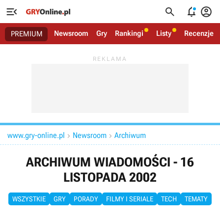




Newsroom
Gry
Rankingi
Listy
Recenzje
PREMIUM
www.gry-online.pl
Newsroom
Archiwum


ARCHIWUM WIADOMOŚCI - 16
LISTOPADA 2002
WSZYSTKIE
GRY
PORADY
FILMY I SERIALE
TECH
TEMATY