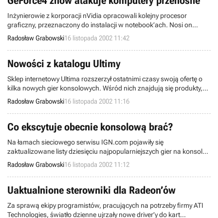
GeForce4 znów atakuje komputery przenośne
Inżynierowie z korporacji nVidia opracowali kolejny procesor
graficzny, przeznaczony do instalacji w notebook’ach. Nosi on
nazwę GeForce4 4200 Go, a powstał w oparciu o technologię,
Radosław Grabowski
16 listopada 2002 11:42
zastosowaną wcześniej w układzie GeForce4 Ti 4200. Ten ostatni
zyskał uznanie w oczach posiadaczy stacjonarnych PeCetów.
Nowości z katalogu Ultimy
Sklep internetowy Ultima rozszerzył ostatnimi czasy swoją ofertę o
kilka nowych gier konsolowych. Wśród nich znajdują się produkty,
dedykowane systemom: Sony PlayStation 2 oraz Nintendo
Radosław Grabowski
16 listopada 2002 11:16
GameCube i GameBoy Advance.
Co ekscytuje obecnie konsolową brać?
Na łamach sieciowego serwisu IGN.com pojawiły się
zaktualizowane listy dziesięciu najpopularniejszych gier na konsole
nowej generacji.
Radosław Grabowski
16 listopada 2002 11:12
Uaktualnione sterowniki dla Radeon’ów
Za sprawą ekipy programistów, pracujących na potrzeby firmy ATI
Technologies, światło dzienne ujrzały nowe driver’y do kart