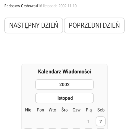
graficznych z rodziny Radeon. Sterowniki noszą nazwę Catalyst
Radosław Grabowski
16 listopada 2002 11:10
02.4 i współpracują z następującymi modelami procesorów: 7000,
7200, 7500, 8500, 9000, 9500 oraz 9700.
NASTĘPNY DZIEŃ
POPRZEDNI DZIEŃ
Kalendarz Wiadomości
2002
listopad
Nie
Pon
Wto
Śro
Czw
Pią
Sob
1
2