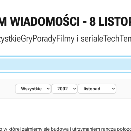
 WIADOMOŚCI - 8 LISTO
ystkie
Gry
Porady
Filmy i seriale
Tech
Te
ego w której zajmiemy się budową i utrzymaniem rancza położ