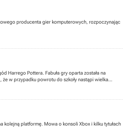
wiatowego producenta gier komputerowych, rozpoczynając
ód Harrego Pottera. Fabuła gry oparta została na
, że w przypadku powrotu do szkoły nastąpi wielka
e podejrzenia Zgredka były słuszne. Wkrótce Harry zostaje
kolejną platformę. Mowa o konsoli Xbox i kilku tytułach