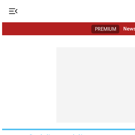

New
PREMIUM