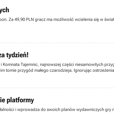
ych
Tycoon. Za 49,90 PLN gracz ma możliwość wcielenia się w ś
za tydzień!
r i Komnata Tajemnic, najnowszej części niesamowitych przyg
im tomie przygód małego czarodzieja. Ignorując ostrzeżenia
zarodziejstwa w Hogwarcie, tylko po to, aby przekonać się, ż
ie platformy
ałalności i wprowadza do swoich planów wydawniczych gry na 