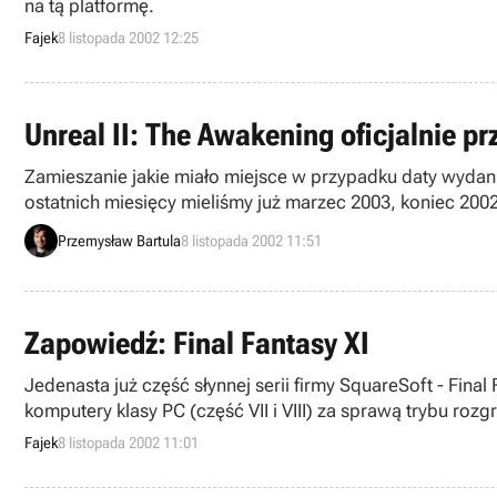
na tą platformę.
Fajek
8 listopada 2002 12:25
Unreal II: The Awakening oficjalnie pr
Zamieszanie jakie miało miejsce w przypadku daty wydan
ostatnich miesięcy mieliśmy już marzec 2003, koniec 200
roku, zaś w Europie dopiero w roku 2003. Jeżeli myśleliś
Przemysław Bartula
8 listopada 2002 11:51
informację, iż Unreal II: The Awakening zostanie wydany
Zapowiedź: Final Fantasy XI
Jedenasta już część słynnej serii firmy SquareSoft - Fina
komputery klasy PC (część VII i VIII) za sprawą trybu ro
gracza, tym razem mamy do czynienia z pełnoprawną prod
Fajek
8 listopada 2002 11:01
Camelot.