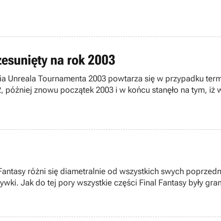
zesunięty na rok 2003
ia Unreala Tournamenta 2003 powtarza się w przypadku termi
2, później znowu początek 2003 i w końcu stanęło na tym, i
cie, że to koniec, to była to duża pomyłka. Na spotkaniu pra
 w Stanach Zjednoczonych dopiero w styczniu przyszłego rok
l Fantasy różni się diametralnie od wszystkich swych poprzedn
zgrywki. Jak do tej pory wszystkie części Final Fantasy były
ukcją MMOcRPG, podobną do takich sławnych gier jak: EverQ