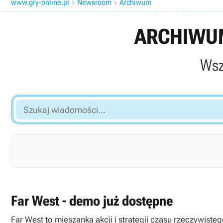
www.gry-online.pl
Newsroom
Archiwum


ARCHIWUM
Wsz
Szukaj
wiadomości...
Far West - demo już dostępne
Far West to mieszanka akcji i strategii czasu rzeczywist