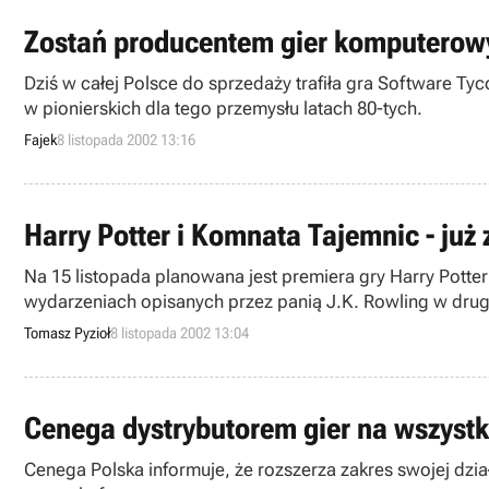
Zostań producentem gier komputerow
Dziś w całej Polsce do sprzedaży trafiła gra Software 
w pionierskich dla tego przemysłu latach 80-tych.
Fajek
8 listopada 2002 13:16
Harry Potter i Komnata Tajemnic - już 
Na 15 listopada planowana jest premiera gry Harry Potte
wydarzeniach opisanych przez panią J.K. Rowling w drug
katastrofa, Harry wraca na drugi rok do Szkole Magii i C
Tomasz Pyzioł
8 listopada 2002 13:04
wciągnięty w niesamowitą intrygę...
Cenega dystrybutorem gier na wszystk
Cenega Polska informuje, że rozszerza zakres swojej dzi