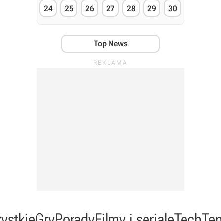
24
25
26
27
28
29
30
Top News
ystkie
Gry
Porady
Filmy i seriale
Tech
Te