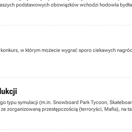
d naszych podstawowych obowiązków wchodzi hodowla bydł
bytku przed zakusami Indian i okolicznych bandziorów.
 konkurs, w którym możecie wygrać sporo ciekawych nagród 
dukcji
o typu symulacji (m.in. Snowboard Park Tycoon, Skateboard
 ze zorganizowaną przestępczością (terroryści, Mafia), na ta
órym gracz kieruje poczynaniami komandosa z międzynarodow