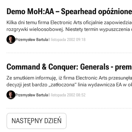
Demo MoH:AA – Spearhead opóźnione
Kilka dni temu firma Electronic Arts oficjalnie zapowied
rozgrywki wieloosobowej. Niestety termin wypuszczenia de
Przemysław Bartula
8 listopada 2002 09:18
Command & Conquer: Generals - premi
Ze smutkiem informuję, iż firma Electronic Arts przesun
decyzji jest bardzo „zatłoczona” linia wydawnicza EA 
Conquer: Generals lub innych tytułów firmy.
Przemysław Bartula
8 listopada 2002 08:52
NASTĘPNY DZIEŃ