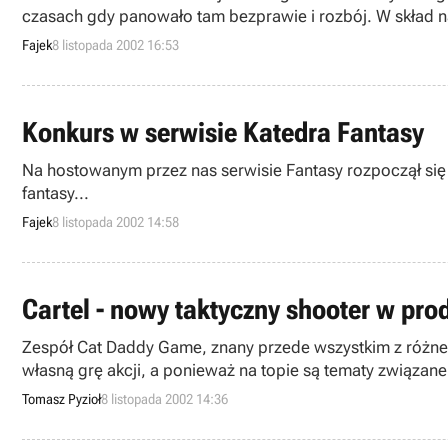
czasach gdy panowało tam bezprawie i rozbój. W skła
zasobami finansowymi oraz oczywiście walka i obrona do
Fajek
8 listopada 2002 16:53
Konkurs w serwisie Katedra Fantasy
Na hostowanym przez nas serwisie Fantasy rozpoczął się
fantasy...
Fajek
8 listopada 2002 14:58
Cartel - nowy taktyczny shooter w pro
Zespół Cat Daddy Game, znany przede wszystkim z różneg
własną grę akcji, a ponieważ na topie są tematy związane
kolejnego FPS-a z gatunku taktycznych gier akcji, w kt
Tomasz Pyzioł
8 listopada 2002 14:36