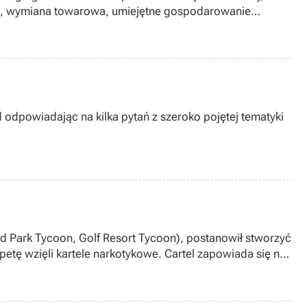
a, wymiana towarowa, umiejętne gospodarowanie
odpowiadając na kilka pytań z szeroko pojętej tematyki
 Park Tycoon, Golf Resort Tycoon), postanowił stworzyć
petę wzięli kartele narkotykowe. Cartel zapowiada się na
ych jednostek do zadań specjalnych DEA.