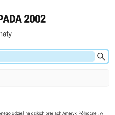
PADA 2002
maty

onego gdzieś na dzikich preriach Ameryki Północnej, w