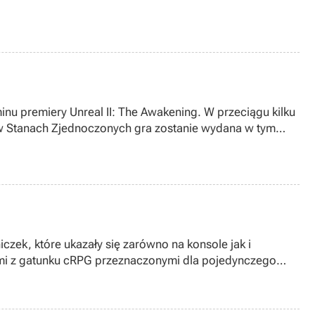
nu premiery Unreal II: The Awakening. W przeciągu kilku
ż w Stanach Zjednoczonych gra zostanie wydana w tym
sowym, firma Legend Entertainment podała oficjalną
u.
iczek, które ukazały się zarówno na konsole jak i
 grami z gatunku cRPG przeznaczonymi dla pojedynczego
uest, Anarchy Online, Asheron’s Call czy Dark Age of