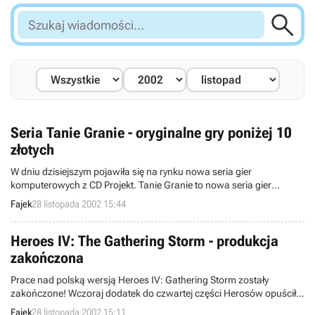

Szukaj
wiadomości...
Seria Tanie Granie - oryginalne gry poniżej 10
złotych
W dniu dzisiejszym pojawiła się na rynku nowa seria gier
komputerowych z CD Projekt. Tanie Granie to nowa seria gier
komputerowych, których cena wynosi 9,99 zł. Co więcej zgodnie ze
Fajek
28 listopada 2002 15:44
standardem CD Projekt wszystkie gry w serii są w polskich wersjach
językowych oraz są objęte darmową pomocą techniczną.
Heroes IV: The Gathering Storm - produkcja
zakończona
Prace nad polską wersją Heroes IV: Gathering Storm zostały
zakończone! Wczoraj dodatek do czwartej części Herosów opuścił
tłocznię. Obecnie znajduje się na etapie konfekcjonowania.
Fajek
28 listopada 2002 15:11