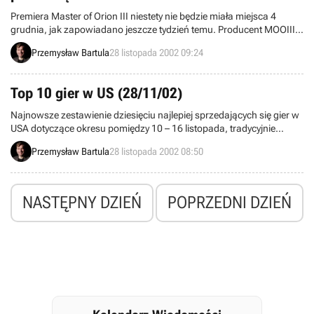
Premiera Master of Orion III niestety nie będzie miała miejsca 4
grudnia, jak zapowiadano jeszcze tydzień temu. Producent MOOIII,
pan Constantine Hantzopoulos, oświadczył w wywiadzie dla
Przemysław Bartula
28 listopada 2002 09:24
serwisu GameSpot, iż wydanie gry przesunie się w czasie, ponieważ
nie wyeliminowano jeszcze wszystkich błędów występujących w
trybie multiplayer. Hantzopoulos nie podał nowej daty premiery gry,
Top 10 gier w US (28/11/02)
niemniej jednak stwierdził, iż Master of Orion III powinien znaleźć się
w sklepach przed tegorocznymi świętami. Naturalnie zawsze istnieje
Najnowsze zestawienie dziesięciu najlepiej sprzedających się gier w
prawdopodobieństwo, że zobaczymy Master of Orion III dopiero w
USA dotyczące okresu pomiędzy 10 – 16 listopada, tradycyjnie
przyszłym roku.
przywitało nas pierwszym miejscem zajmowanym przez najnowszy
Przemysław Bartula
28 listopada 2002 08:50
dodatek do symulacji ludzkiego życia „The Sims: Unleashed”. Na
drugiej pozycji utrzymał się „Age of Mythology”, zaś na trzecim
miejscu udanie zadebiutował „Harry Potter & Chamber of Secrets”.
NASTĘPNY DZIEŃ
POPRZEDNI DZIEŃ