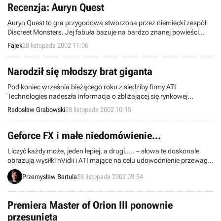
Recenzja: Auryn Quest
Auryn Quest to gra przygodowa stworzona przez niemiecki zespół
Discreet Monsters. Jej fabuła bazuje na bardzo znanej powieści
fantasy, „Niekończąca się Opowieść” i ... no właśnie, tego co ma
Fajek
28 listopada 2002 11:06
wspólnego wyżej wymieniona gra z filmem dowiecie się z naszej
recenzji.
Narodził się młodszy brat giganta
Pod koniec września bieżącego roku z siedziby firmy ATI
Technologies nadeszła informacja o zbliżającej się rynkowej
premierze kolejnego chip’a graficznego z rodziny Radeon. Zgodnie z
Radosław Grabowski
28 listopada 2002 10:15
wcześniejszymi zapowiedziami, dziś wybiła „godzina zero” i
wystartowała ogólnoświatowa dystrybucja.
Geforce FX i małe niedomówienie...
Liczyć każdy może, jeden lepiej, a drugi..... – słowa te doskonale
obrazują wysiłki nVidii i ATI mające na celu udowodnienie przewagi
ich produktu, tj. Radeona 9700 PRO i Geforce’a FX (NV30). Zaczęło
Przemysław Bartula
28 listopada 2002 09:54
się od tego, że nVidia oficjalnie podała, iż przepustowość GPU
Geforce’a FX wynosi 48GB/s. Niedługo okazało się jednak, iż nie jest
to wartość do końca prawdziwa, ponieważ by ją uzyskać posłużono
Premiera Master of Orion III ponownie
się sprytnym rachunkiem.
przesunięta