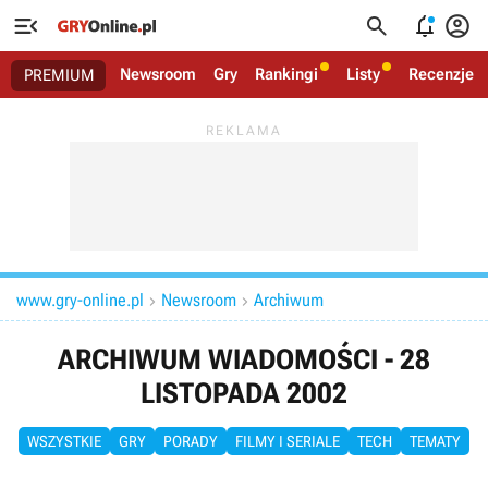




Newsroom
Gry
Rankingi
Listy
Recenzje
PREMIUM
www.gry-online.pl
Newsroom
Archiwum


ARCHIWUM WIADOMOŚCI - 28
LISTOPADA 2002
WSZYSTKIE
GRY
PORADY
FILMY I SERIALE
TECH
TEMATY