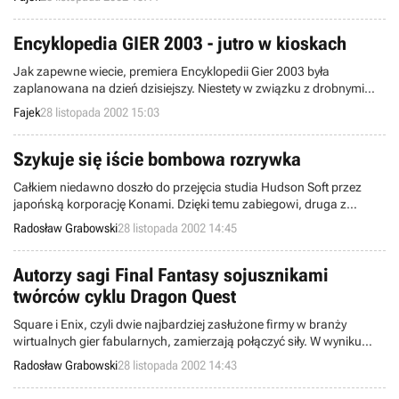
Encyklopedia GIER 2003 - jutro w kioskach
Jak zapewne wiecie, premiera Encyklopedii Gier 2003 była
zaplanowana na dzień dzisiejszy. Niestety w związku z drobnymi
opóźnieniami jakie miały miejsce na linii drukarnia-dystrybucja
Fajek
28 listopada 2002 15:03
informujemy, że EG 2003 trafi do kiosków w dniu jutrzejszym.
Szykuje się iście bombowa rozrywka
Całkiem niedawno doszło do przejęcia studia Hudson Soft przez
japońską korporację Konami. Dzięki temu zabiegowi, druga z
wymienionych firm rozpocznie wkrótce sprzedaż kilku nowych gier,
Radosław Grabowski
28 listopada 2002 14:45
przeznaczonych dla najrozmaitszych konsol.
Autorzy sagi Final Fantasy sojusznikami
twórców cyklu Dragon Quest
Square i Enix, czyli dwie najbardziej zasłużone firmy w branży
wirtualnych gier fabularnych, zamierzają połączyć siły. W wyniku
owego przymierza powstanie korporacja, której produkty mają w
Radosław Grabowski
28 listopada 2002 14:43
niedalekiej przyszłości podbić serca użytkowników na całym globie
ziemskim.