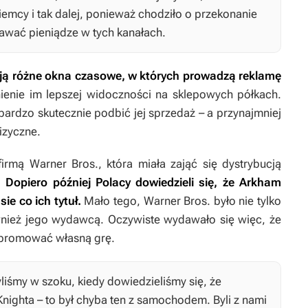
iemcy i tak dalej, ponieważ chodziło o przekonanie
awać pieniądze w tych kanałach.
ą różne okna czasowe, w których prowadzą reklamę
ienie im lepszej widoczności na sklepowych półkach.
 bardzo skutecznie podbić jej sprzedaż – a przynajmniej
izyczne.
irmą Warner Bros., która miała zająć się dystrybucją
.
Dopiero później Polacy dowiedzieli się, że
Arkham
e co ich tytuł.
Mało tego, Warner Bros. było nie tylko
wnież jego wydawcą. Oczywiste wydawało się więc, że
ypromować własną grę.
iśmy w szoku, kiedy dowiedzieliśmy się, że
nighta
– to był chyba ten z samochodem. Byli z nami