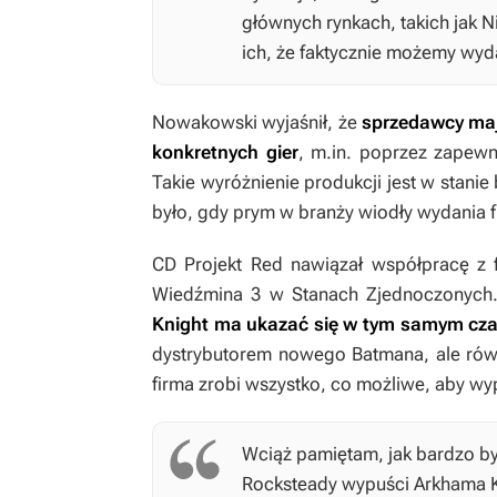
głównych rynkach, takich jak N
ich, że faktycznie możemy wyd
Nowakowski wyjaśnił, że
sprzedawcy maj
konkretnych gier
, m.in. poprzez zapewn
Takie wyróżnienie produkcji jest w stanie
było, gdy prym w branży wiodły wydania f
CD Projekt Red nawiązał współpracę z f
Wiedźmina 3
w Stanach Zjednoczonych
Knight
ma ukazać się w tym samym czasi
dystrybutorem nowego
Batmana
, ale ró
firma zrobi wszystko, co możliwe, aby w
Wciąż pamiętam, jak bardzo byl
Rocksteady wypuści
Arkhama K