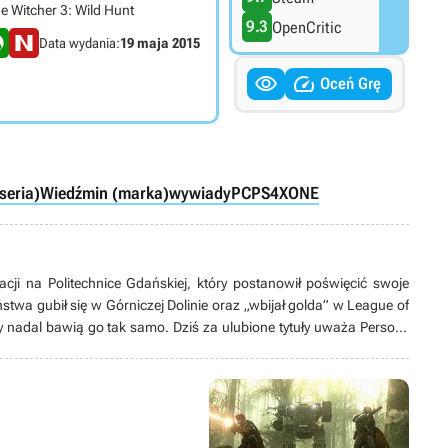
e Witcher 3: Wild Hunt
9.3
OpenCritic
Data wydania:
19 maja 2015


Oceń Grę
seria)
Wiedźmin (marka)
wywiady
PC
PS4
XONE
acji na Politechnice Gdańskiej, który postanowił poświęcić swoje
stwa gubił się w Górniczej Dolinie oraz „wbijał golda” w League of
y nadal bawią go tak samo. Dziś za ulubione tytuły uważa Persony
rom Software. Stroni od konsol, a wyjątkowe miejsce w jego sercu
znie działa jako tłumacz, tworzy swoją pierwszą grę bądź spędza
głównie tych animowanych).