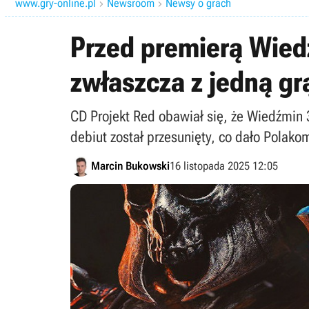
www.gry-online.pl
Newsroom
Newsy o grach


Przed premierą Wiedź
zwłaszcza z jedną gr
CD Projekt Red obawiał się, że Wiedźmin 
debiut został przesunięty, co dało Polakom
Marcin Bukowski
16 listopada 2025 12:05