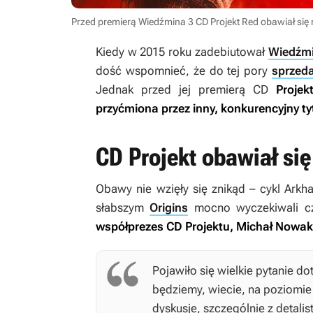
Przed premierą Wiedźmina 3 CD Projekt Red obawiał się 
Kiedy w 2015 roku zadebiutował
Wiedźmi
dość wspomnieć, że do tej pory
sprzeda
Jednak przed jej premierą CD
Projek
przyćmiona przez inny, konkurencyjny tyt
CD Projekt obawiał si
Obawy nie wzięły się znikąd – cykl
Arkh
słabszym
Origins
mocno wyczekiwali cz
współprezes CD Projektu, Michał Nowako
Pojawiło się wielkie pytanie do
będziemy, wiecie, na poziomi
dyskusje, szczególnie z detalist