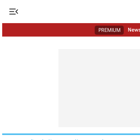

New
PREMIUM