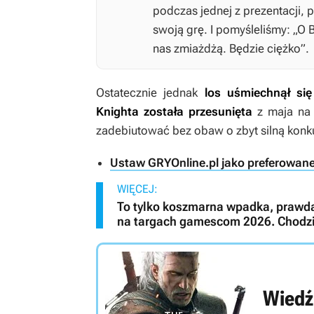
podczas jednej z prezentacji, p
swoją grę. I pomyśleliśmy: „O 
nas zmiażdżą. Będzie ciężko”.
Ostatecznie jednak
los uśmiechnął si
Knighta
została przesunięta
z maja na 
zadebiutować bez obaw o zbyt silną konk
Ustaw GRYOnline.pl jako preferowan
WIĘCEJ:
To tylko koszmarna wpadka, prawda
na targach gamescom 2026. Chodzi 
Wiedź