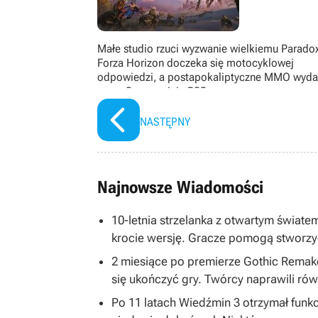
Małe studio rzuci wyzwanie wielkiemu Parado
Forza Horizon doczeka się motocyklowej
odpowiedzi, a postapokaliptyczne MMO wyd
przez Sony ominie PS5
NASTĘPNY
Najnowsze Wiadomości
10-letnia strzelanka z otwartym światem
krocie wersję. Gracze pomogą stworzy
2 miesiące po premierze Gothic Remake
się ukończyć gry. Twórcy naprawili równ
Po 11 latach Wiedźmin 3 otrzymał funkc