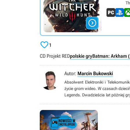
Th


1
CD Projekt RED
polskie gry
Batman: Arkham (
Autor:
Marcin Bukowski
Absolwent Elektroniki i Telekomunik
życie grom wideo. W czasach dzieciń
Legends. Dwadzieścia lat później gr
oraz produkcje typu soulslike od F
zajmuje PC. Po godzinach hobbystyc
czas na oglądaniu filmów i seriali (