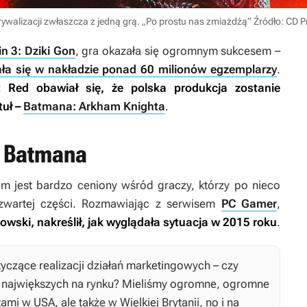
rywalizacji zwłaszcza z jedną grą. „Po prostu nas zmiażdżą”
Źródło: CD P
n 3: Dziki Gon
, gra okazała się ogromnym sukcesem –
ła się w nakładzie ponad 60 milionów egzemplarzy
.
t Red obawiał się, że polska produkcja zostanie
uł –
Batmana: Arkham Knighta
.
ę Batmana
am
jest bardzo ceniony wśród graczy, którzy po nieco
wartej części. Rozmawiając z serwisem
PC Gamer
,
wski, nakreślił, jak wyglądała sytuacja w 2015 roku
.
tyczące realizacji działań marketingowych – czy
e największych na rynku? Mieliśmy ogromne, ogromne
ami w USA, ale także w Wielkiej Brytanii, no i na