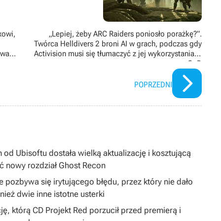
xowi,
„Lepiej, żeby ARC Raiders poniosło porażkę?”.
Twórca Helldivers 2 broni AI w grach, podczas gdy
awane
Activision musi się tłumaczyć z jej wykorzystania w
CoD
POPRZEDNI
 od Ubisoftu dostała wielką aktualizację i kosztującą
ć nowy rozdział Ghost Recon
 pozbywa się irytującego błędu, przez który nie dało
ież dwie inne istotne usterki
ję, którą CD Projekt Red porzucił przed premierą i