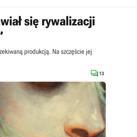
iał się rywalizacji
”
ekiwaną produkcją. Na szczęście jej

13