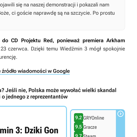
ojawili się na naszej demonstracji i pokazali nam
Boże, ci goście naprawdę są na szczycie. Po prostu
ę do CD Projektu Red, ponieważ premiera
Arkham
23 czerwca. Dzięki temu
Wiedźmin 3
mógł spokojnie
urencję.
e źródło wiadomości w Google
? Jeśli nie, Polska może wywołać wielki skandal
o jednego z reprezentantów

9.2
GRYOnline
9.5
Gracze
min 3: Dziki Gon
9.7
Steam