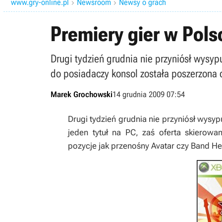
www.gry-online.pl
Newsroom
Newsy o grach


Premiery gier w Pols
Drugi tydzień grudnia nie przyniósł wysypu
do posiadaczy konsol została poszerzona o
Marek Grochowski
14 grudnia 2009 07:54
Drugi tydzień grudnia nie przyniósł wysyp
jeden tytuł na PC, zaś oferta skierowa
pozycje jak przenośny
Avatar
czy
Band He