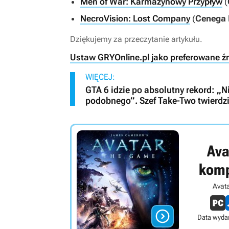
Men of War: Karmazynowy Przypływ
(
NecroVision: Lost Company
(
Cenega 
Dziękujemy za przeczytanie artykułu.
Ustaw GRYOnline.pl jako preferowane ź
WIĘCEJ:
GTA 6 idzie po absolutny rekord: „N
podobnego”. Szef Take-Two twierdzi
Ava
kom
Avat

Data wydan