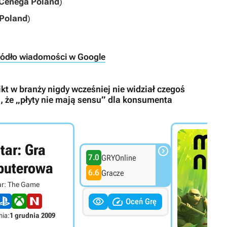
Cenega Poland
)
Poland
)
ródło wiadomości w Google
ikt w branży nigdy wcześniej nie widział czegoś
, że „płyty nie mają sensu” dla konsumenta
tar: Gra

7.0
GRYOnline
puterowa
6.6
Gracze
ar: The Game


Oceń Grę
ia:
1 grudnia 2009