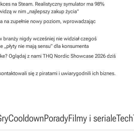
ukces na Steam. Realistyczny symulator ma 98%
widzą w nim „najlepszy zakup życia”
ta na zupełnie nowy poziom, wprowadzając
 w branży nigdy wcześniej nie widział czegoś
e „płyty nie mają sensu” dla konsumenta
ake? Oglądaj z nami THQ Nordic Showcase 2026 dziś
taktowali się z piratami i uwiarygodnili ich biznes.
Gry
Cooldown
Porady
Filmy i seriale
Tech