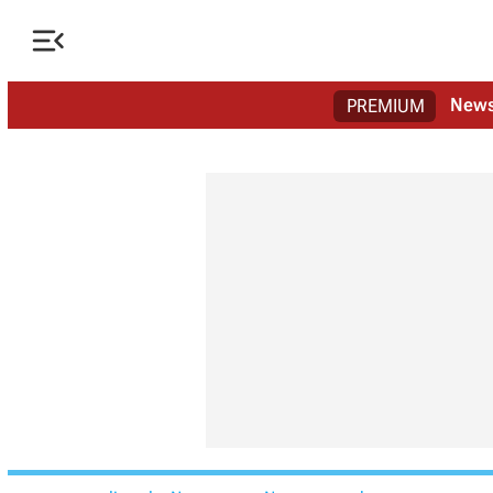

New
PREMIUM