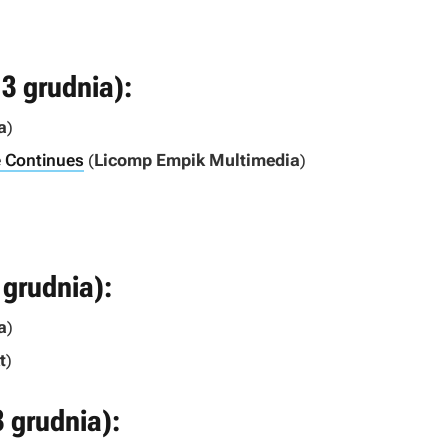
13 grudnia):
a
)
e Continues
(
Licomp Empik Multimedia
)
 grudnia):
a
)
t
)
3 grudnia):