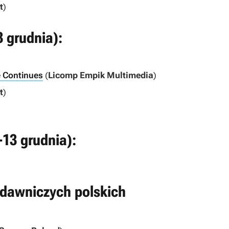
t
)
3 grudnia):
e Continues
(
Licomp Empik Multimedia
)
t
)
-13 grudnia):
dawniczych polskich