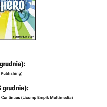
grudnia):
 Publishing
)
3 grudnia):
e Continues
(
Licomp Empik Multimedia
)