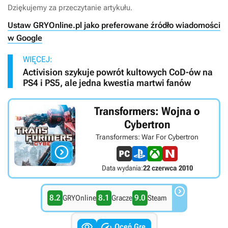
Dziękujemy za przeczytanie artykułu.
Ustaw GRYOnline.pl jako preferowane źródło wiadomości
w Google
WIĘCEJ:
Activision szykuje powrót kultowych CoD-ów na
PS4 i PS5, ale jedna kwestia martwi fanów
Transformers: Wojna o
Cybertron
Transformers: War For Cybertron

Data wydania:
22 czerwca 2010

8.2
8.1
9.0
GRYOnline
Gracze
Steam


Oceń Grę