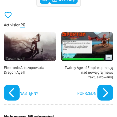

Activision
PC
Electronic Arts zapowiada
Twórcy Age of Empires pracują
Dragon Age II
nad nową grą [news
zaktualizowany]
NASTĘPNY
POPRZEDNI
Najnowsze Wiadomości