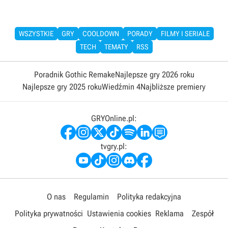
WSZYSTKIE
GRY
COOLDOWN
PORADY
FILMY I SERIALE
TECH
TEMATY
RSS
Poradnik Gothic Remake
Najlepsze gry 2026 roku
Najlepsze gry 2025 roku
Wiedźmin 4
Najbliższe premiery
GRYOnline.pl:
tvgry.pl:
O nas
Regulamin
Polityka redakcyjna
Polityka prywatności
Ustawienia cookies
Reklama
Zespół