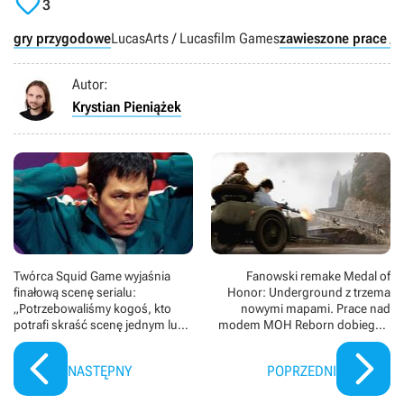

3
gry przygodowe
LucasArts / Lucasfilm Games
zawieszone prace / 
Autor:
Krystian Pieniążek
Twórca Squid Game wyjaśnia
Fanowski remake Medal of
finałową scenę serialu:
Honor: Underground z trzema
„Potrzebowaliśmy kogoś, kto
nowymi mapami. Prace nad
potrafi skraść scenę jednym lub
modem MOH Reborn dobiegają
dwoma słowami”
już końca
NASTĘPNY
POPRZEDNI