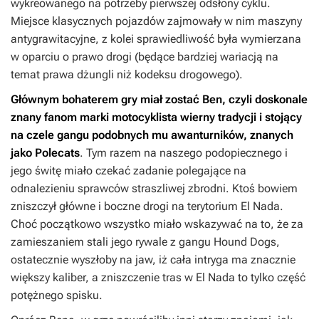
wykreowanego na potrzeby pierwszej odsłony cyklu.
Miejsce klasycznych pojazdów zajmowały w nim maszyny
antygrawitacyjne, z kolei sprawiedliwość była wymierzana
w oparciu o prawo drogi (będące bardziej wariacją na
temat prawa dżungli niż kodeksu drogowego).
Głównym bohaterem gry miał zostać Ben, czyli doskonale
znany fanom marki motocyklista wierny tradycji i stojący
na czele gangu podobnych mu awanturników, znanych
jako Polecats
. Tym razem na naszego podopiecznego i
jego świtę miało czekać zadanie polegające na
odnalezieniu sprawców straszliwej zbrodni. Ktoś bowiem
zniszczył główne i boczne drogi na terytorium El Nada.
Choć początkowo wszystko miało wskazywać na to, że za
zamieszaniem stali jego rywale z gangu Hound Dogs,
ostatecznie wyszłoby na jaw, iż cała intryga ma znacznie
większy kaliber, a zniszczenie tras w El Nada to tylko część
potężnego spisku.