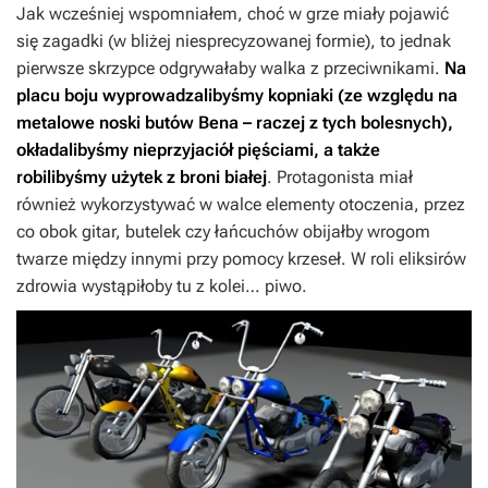
Jak wcześniej wspomniałem, choć w grze miały pojawić
się zagadki (w bliżej niesprecyzowanej formie), to jednak
pierwsze skrzypce odgrywałaby walka z przeciwnikami.
Na
placu boju wyprowadzalibyśmy kopniaki (ze względu na
metalowe noski butów Bena – raczej z tych bolesnych),
okładalibyśmy nieprzyjaciół pięściami, a także
robilibyśmy użytek z broni białej
. Protagonista miał
również wykorzystywać w walce elementy otoczenia, przez
co obok gitar, butelek czy łańcuchów obijałby wrogom
twarze między innymi przy pomocy krzeseł. W roli eliksirów
zdrowia wystąpiłoby tu z kolei… piwo.