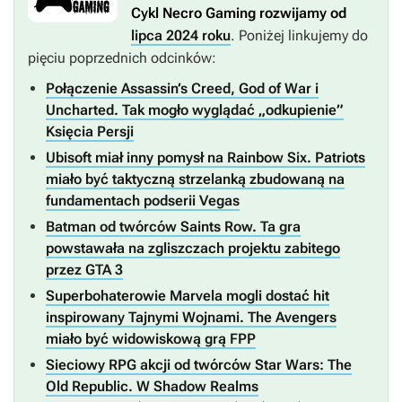
Cykl Necro Gaming rozwijamy od
lipca 2024 roku
. Poniżej linkujemy do
pięciu poprzednich odcinków:
Połączenie Assassin’s Creed, God of War i
Uncharted. Tak mogło wyglądać „odkupienie”
Księcia Persji
Ubisoft miał inny pomysł na Rainbow Six. Patriots
miało być taktyczną strzelanką zbudowaną na
fundamentach podserii Vegas
Batman od twórców Saints Row. Ta gra
powstawała na zgliszczach projektu zabitego
przez GTA 3
Superbohaterowie Marvela mogli dostać hit
inspirowany Tajnymi Wojnami. The Avengers
miało być widowiskową grą FPP
Sieciowy RPG akcji od twórców Star Wars: The
Old Republic. W Shadow Realms