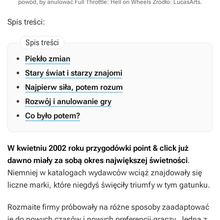
powód, by anulować Full Throttle: Hell on Wheels
Źródło: LucasArts
.
Spis treści:
Piekło zmian
Stary świat i starzy znajomi
Najpierw siła, potem rozum
Rozwój i anulowanie gry
Co było potem?
W kwietniu 2002 roku przygodówki point & click już
dawno miały za sobą okres największej świetności
.
Niemniej w katalogach wydawców wciąż znajdowały się
liczne marki, które niegdyś święciły triumfy w tym gatunku.
Rozmaite firmy próbowały na różne sposoby zaadaptować
je do nowych czasów i nowych preferencji graczy. Jedną z