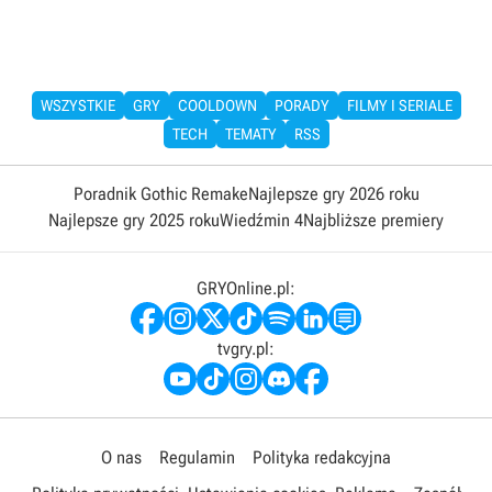
WSZYSTKIE
GRY
COOLDOWN
PORADY
FILMY I SERIALE
TECH
TEMATY
RSS
Poradnik Gothic Remake
Najlepsze gry 2026 roku
Najlepsze gry 2025 roku
Wiedźmin 4
Najbliższe premiery
GRYOnline.pl:
tvgry.pl:
O nas
Regulamin
Polityka redakcyjna