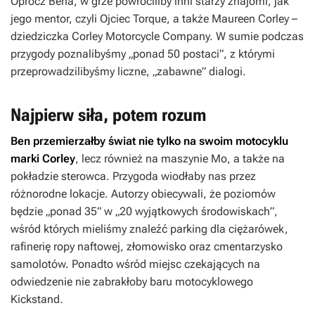
Oprócz Bena, w grze powróciliby inni starzy znajomi, jak
jego mentor, czyli Ojciec Torque, a także Maureen Corley –
dziedziczka Corley Motorcycle Company. W sumie podczas
przygody poznalibyśmy „ponad 50 postaci”, z którymi
przeprowadzilibyśmy liczne, „zabawne” dialogi.
Najpierw siła, potem rozum
Ben przemierzałby świat nie tylko na swoim motocyklu
marki Corley
, lecz również na maszynie Mo, a także na
pokładzie sterowca. Przygoda wiodłaby nas przez
różnorodne lokacje. Autorzy obiecywali, że poziomów
będzie „ponad 35” w „20 wyjątkowych środowiskach”,
wśród których mieliśmy znaleźć parking dla ciężarówek,
rafinerię ropy naftowej, złomowisko oraz cmentarzysko
samolotów. Ponadto wśród miejsc czekających na
odwiedzenie nie zabrakłoby baru motocyklowego
Kickstand.