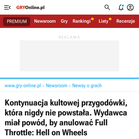




Newsroom
Gry
Rankingi
Listy
Recenzje
PREMIUM
www.gry-online.pl
Newsroom
Newsy o grach


Kontynuacja kultowej przygodówki,
która nigdy nie powstała. Wydawca
miał powód, by anulować Full
Throttle: Hell on Wheels