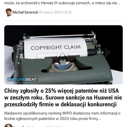
może, że archanioł z Heroes III wykonuje zamach, a miecz się nie
podpala? Taki pozbawiony uroku los spotkał właśnie królową
Michał Serwicki
18 marca 2024 18:25
githyanki. Jak wygląda Vlaakith bez mocy?
Chiny zgłosiły o 25% więcej patentów niż USA
w zeszłym roku. Surowe sankcje na Huawei nie
przeszkodziły firmie w deklasacji konkurencji
Niedawno opublikowany ranking WIPO dostarcza nam informacji o
liczbie zgłoszonych patentów w 2023 roku przez firmy
technologiczne z całego świata.