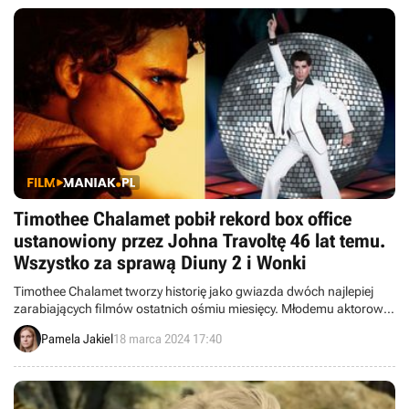
Timothee Chalamet pobił rekord box office
ustanowiony przez Johna Travoltę 46 lat temu.
Wszystko za sprawą Diuny 2 i Wonki
Timothee Chalamet tworzy historię jako gwiazda dwóch najlepiej
zarabiających filmów ostatnich ośmiu miesięcy. Młodemu aktorowi
udało się pobić 46-letni rekord ustanowiony przez Johna Travoltę.
Pamela Jakiel
18 marca 2024 17:40