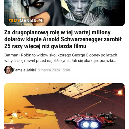
Za drugoplanową rolę w tej wartej miliony
dolarów klapie Arnold Schwarzenegger zarobił
25 razy więcej niż gwiazda filmu
Batman i Robin to widowisko, którego George Clooney po latach
wstydzi się nawet przed najbliższymi. Jak się okazuje, porażki
aktorowi nie osłodziły zarobione pieniądze, ponieważ zapłacono mu
Pamela Jakiel
18 marca 2024 15:08
o wiele mniej niż Arnoldowi Schwarzeneggerowi.