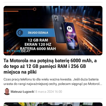
rekrutacji.
Ta Motorola ma potężną baterię 6000 mAh, a
do tego aż 12 GB pamięci RAM i 256 GB
miejsca na pliki
Czas pracy telefonu to dla wielu ważna kwestia. Jeśli duża bateria
urasta do rangi najważniejszej cechy, polecam sięgnąć po Motorolę
Moto G54 Power Edition. Kusi ona też atrakcyjną ceną oraz
Mateusz Ługowik
18 marca 2024 16:00
pamięcią 12/256 GB.