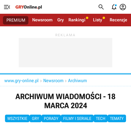




Newsroom
Gry
Rankingi
Listy
Recenzje
PREMIUM
www.gry-online.pl
Newsroom
Archiwum


ARCHIWUM WIADOMOŚCI - 18
MARCA 2024
WSZYSTKIE
GRY
PORADY
FILMY I SERIALE
TECH
TEMATY