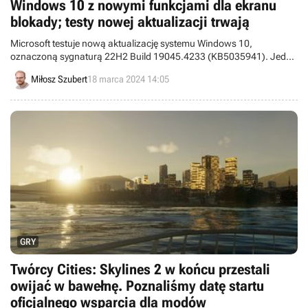
Windows 10 z nowymi funkcjami dla ekranu
blokady; testy nowej aktualizacji trwają
Microsoft testuje nową aktualizację systemu Windows 10,
oznaczoną sygnaturą 22H2 Build 19045.4233 (KB5035941). Jedną
z jej atrakcji jest zaktualizowana wersja ekranu blokady.
Miłosz Szubert
18 marca 2024 14:05
GRY
Twórcy Cities: Skylines 2 w końcu przestali
owijać w bawełnę. Poznaliśmy datę startu
oficjalnego wsparcia dla modów