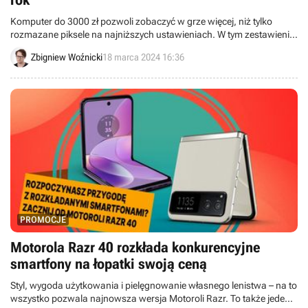
rok
Komputer do 3000 zł pozwoli zobaczyć w grze więcej, niż tylko
rozmazane piksele na najniższych ustawieniach. W tym zestawieniu
znajdziesz wszystkie potrzebne elementy, żeby zmieścić się we
Zbigniew Woźnicki
18 marca 2024 16:36
wspomnianym budżecie.
PROMOCJE
Motorola Razr 40 rozkłada konkurencyjne
smartfony na łopatki swoją ceną
Styl, wygoda użytkowania i pielęgnowanie własnego lenistwa – na to
wszystko pozwala najnowsza wersja Motoroli Razr. To także jeden z