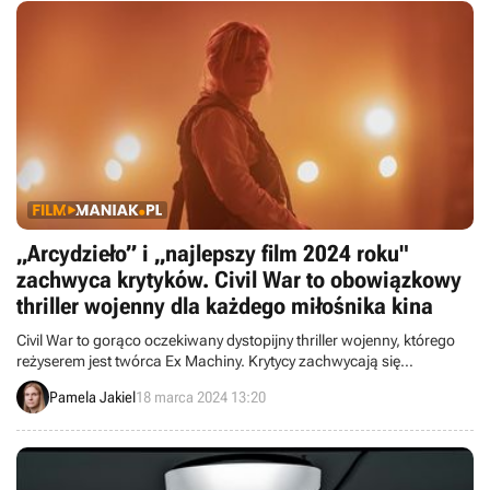
„Arcydzieło” i „najlepszy film 2024 roku"
zachwyca krytyków. Civil War to obowiązkowy
thriller wojenny dla każdego miłośnika kina
Civil War to gorąco oczekiwany dystopijny thriller wojenny, którego
reżyserem jest twórca Ex Machiny. Krytycy zachwycają się
produkcją, a recenzje na Rotten Tomatoes i Metacritic zapowiadają
Pamela Jakiel
18 marca 2024 13:20
emocjonujące widowisko.