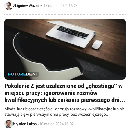
najtańszych składanych smartfonów na rynku, warty swojej ceny.
Zbigniew Woźnicki
18 marca 2024 16:24
Pokolenie Z jest uzależnione od „ghostingu” w
miejscu pracy: ignorowania rozmów
kwalifikacyjnych lub znikania pierwszego dnia
pracy
Młodzi ludzie coraz częściej ignorują rozmowy kwalifikacyjne lub nie
stawiają się w pierwszym dniu pracy, bez wcześniejszego
poinformowania pracodawcy. To zjawisko może mieć poważne
Krystian Łukasik
18 marca 2024 16:02
konsekwencje dla firm, ale też skłania do refleksji nad przyszłością