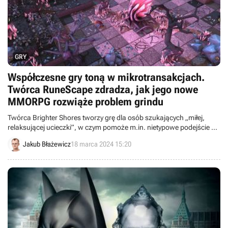
GRY
Współczesne gry toną w mikrotransakcjach.
Twórca RuneScape zdradza, jak jego nowe
MMORPG rozwiąże problem grindu
Twórca Brighter Shores tworzy grę dla osób szukających „miłej,
relaksującej ucieczki”, w czym pomoże m.in. nietypowe podejście do
kwestii automatyzacji rozgrywki (czyli botów).
Jakub Błażewicz
18 marca 2024 15:20