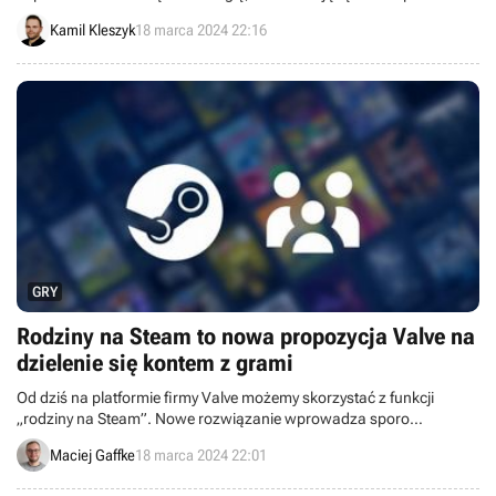
umieszczanie w grach znaków wodnych, które pomogą ustalić, kto
Kamil Kleszyk
18 marca 2024 22:16
jest odpowiedzialny za wycieki danych.
GRY
Rodziny na Steam to nowa propozycja Valve na
dzielenie się kontem z grami
Od dziś na platformie firmy Valve możemy skorzystać z funkcji
„rodziny na Steam”. Nowe rozwiązanie wprowadza sporo
ciekawych zmian, choć ograniczeń dalej nie brakuje.
Maciej Gaffke
18 marca 2024 22:01