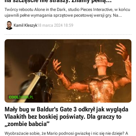
na szczęście nie straszy. Znamy pełną
specyfikację
Twórcy rebootu Alone in the Dark, studio Pieces Interactive, w końcu
ujawnili pełne wymagania sprzętowe pecetowej wersji gry. Na
szczęście produkcja nie powinna być postrachem dla naszych
Kamil Kleszyk
18 marca 2024 18:59
„blaszaków”.
Mały bug w Baldur's Gate 3 odkrył jak wygląda
Vlaakith bez boskiej poświaty. Dla graczy to
„zombie babcia”
Wyobrażacie sobie, że Mario podnosi gwiazkę i nic się nie dzieje? A