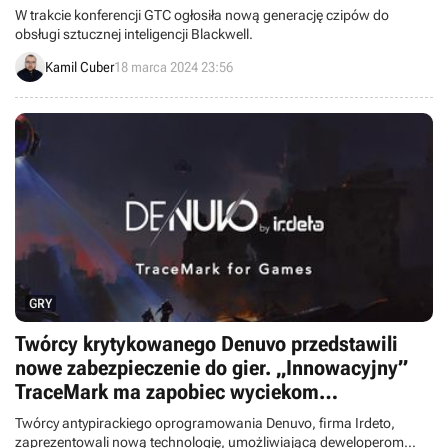
W trakcie konferencji GTC ogłosiła nową generację czipów do
obsługi sztucznej inteligencji Blackwell.
Kamil Cuber
18 marca 2024 23:56
GRY
Twórcy krytykowanego Denuvo przedstawili
nowe zabezpieczenie do gier. „Innowacyjny”
TraceMark ma zapobiec wyciekom
gameplayów i danych
Twórcy antypirackiego oprogramowania Denuvo, firma Irdeto,
zaprezentowali nową technologię, umożliwiającą deweloperom