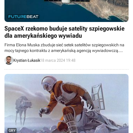
SpaceX rzekomo buduje satelity szpiegowskie
dla amerykańskiego wywiadu
Firma Elona Muska zbuduje sieć setek satelitów szpiegowskich na
mocy tajnego kontraktu z amerykańską agencją wywiadowczą.
Wartość kontraktu opiewa na 1,8 miliarda dolarów, a celem projektu
Krystian Łukasik
18 marca 2024 19:48
jest znaczące usprawnienie zdolności rozpoznawczych rządu i
wojska USA.
GRY