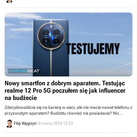
obecnych zapasów.
Nowy smartfon z dobrym aparatem. Testując
realme 12 Pro 5G poczułem się jak influencer
na budżecie
Zdecydowaliście się na karierę w sieci, ale nie macie nawet telefonu z
przyzwoitym aparatem? Budżetu również nie posiadacie? Nic
straconego, ponieważ najnowszy średniopółkowiec, realme 12 Pro
Filip Węgrzyn
18 marca 2024 13:23
5G idealnie posłuży Wam za dobrej jakości aparat oraz narzędzie do
pracy i rozrywki.