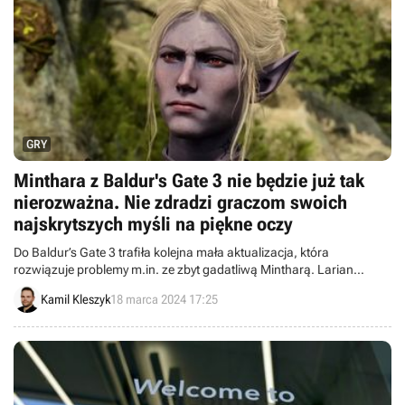
GRY
Minthara z Baldur's Gate 3 nie będzie już tak
nierozważna. Nie zdradzi graczom swoich
najskrytszych myśli na piękne oczy
Do Baldur’s Gate 3 trafiła kolejna mała aktualizacja, która
rozwiązuje problemy m.in. ze zbyt gadatliwą Mintharą. Larian
Studios ma również dobre wieści dla posiadaczy konsol Xbox Series
Kamil Kleszyk
18 marca 2024 17:25
X/S.