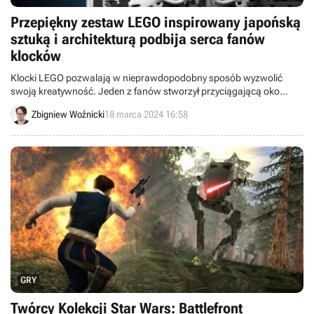
Przepiękny zestaw LEGO inspirowany japońską
sztuką i architekturą podbija serca fanów
klocków
Klocki LEGO pozwalają w nieprawdopodobny sposób wyzwolić
swoją kreatywność. Jeden z fanów stworzył przyciągającą oko
dioramę inspirowaną kulturą Japonii. Czeka na głosy fanów, a ci
Zbigniew Woźnicki
18 marca 2024 16:58
chętnie się zaangażowali.
GRY
Twórcy Kolekcji Star Wars: Battlefront