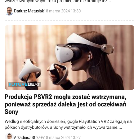
wyczekiwanych w tym roku premier, ale nie brakuje też
niespodzianek. Jedną z nich jest wielki powiew nostalgii w
Dariusz Matusiak
18 marca 2024 13:30
symulatorze wyjętym prosto z epoki MS-DOS.
Produkcja PSVR2 mogła zostać wstrzymana,
ponieważ sprzedaż daleka jest od oczekiwań
Sony
Według nieoficjalnych doniesień, gogle PlayStation VR2 zalegają na
półkach dystrybutorów, a Sony wstrzymało ich wytwarzanie.
Producent może chcieć najpierw poczekać na wyprzedanie
Arkadiusz Strzała
18 marca 2024 13:27