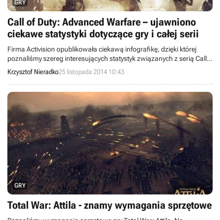
GRY
Call of Duty: Advanced Warfare – ujawniono
ciekawe statystyki dotyczące gry i całej serii
Firma Activision opublikowała ciekawą infografikę, dzięki której
poznaliśmy szereg interesujących statystyk związanych z serią Call
of Duty, a zwłaszcza z najnowszą odsłoną cyklu – wydanym na
Krzysztof Nieradko
25 listopada 2014 10:43
początku tego miesiąca Call of Duty: Advanced Warfare.
GRY
Total War: Attila - znamy wymagania sprzętowe