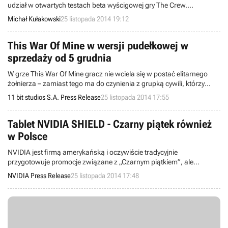
udział w otwartych testach beta wyścigowej gry The Crew.
Zainteresowani tytułem gracze sprawdzą wszystkie kluczowe
Michał Kułakowski
25 listopada 2014 19:12
elementy rozgrywki, zwiedzając przy tym wzdłuż i wszerz wirtualne
Stany Zjednoczone.
This War Of Mine w wersji pudełkowej w
sprzedaży od 5 grudnia
W grze This War Of Mine gracz nie wciela się w postać elitarnego
żołnierza – zamiast tego ma do czynienia z grupką cywili, którzy
próbują przeżyć w oblężonym mieście.
11 bit studios S.A. Press Release
25 listopada 2014 17:55
Tablet NVIDIA SHIELD - Czarny piątek również
w Polsce
NVIDIA jest firmą amerykańską i oczywiście tradycyjnie
przygotowuje promocje związane z „Czarnym piątkiem”, ale
wyjątkowo w tym roku z jednej z nich skorzystają gracze na całym
NVIDIA Press Release
25 listopada 2014 17:48
świecie, również w Polsce. Jest ona związana z SHIELD, idealnym
tabletem dla graczy.