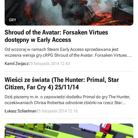
GRY
Shroud of the Avatar: Forsaken Virtues
dostępny w Early Access
Od wczoraj w ramach Steam Early Access sprzedawana jest
wczesna wersja gry cRPG Shroud of the Avatar: Forsaken Virtues.
Jednocześnie od kilku dni dostępna jest najnowsza aktualizacja
Kamil Zwijacz
25 listopada 2014 12:43
produkcji dodająca szereg nowych rzeczy, w tym kolejne wzory zbroi
i broni do systemu craftingu, umiejętności i nie tylko.
Wieści ze świata (The Hunter: Primal, Star
Citizen, Far Cry 4) 25/11/14
Dziś piszemy m.in. o zapowiedzi dodatku Primal do gry The Hunter,
oczekiwaniach Chrisa Robertsa odnośnie zbiórki na rzecz Star
Citizen oraz łatce do pecetowej wersji Far Cry 4. Witamy w wieściach
Łukasz Szliselman
25 listopada 2014 12:16
ze świata - codziennej porcji krótkich wiadomości.