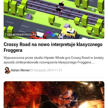
GRAMYNAWYNOS.PL
Crossy Road na nowo interpretuje klasycznego
Froggera
Wypuszczona przez studio Hipster Whale gra Crossy Road w świeży
sposób zinterpretowała rozwiązania klasycznego Froggera.
Produkcja trafiła na iOS, a w planach jest także wersja na Androida.
Adrian Werner
25 listopada 2014 11:51