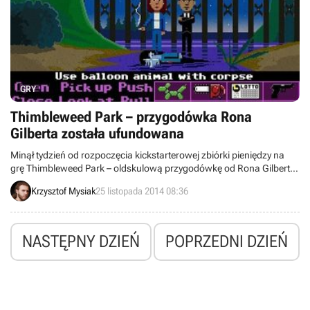
GRY
Thimbleweed Park – przygodówka Rona
Gilberta została ufundowana
Minął tydzień od rozpoczęcia kickstarterowej zbiórki pieniędzy na
grę Thimbleweed Park – oldskulową przygodówkę od Rona Gilberta i
Gary’ego Winnicka – a minimalny próg finansowy (375 tysięcy
Krzysztof Mysiak
25 listopada 2014 08:36
dolarów) został osiągnięty. Warto przy tej okazji wymienić ujawnione
niedawno cele dodatkowe zbiórki (m.in. port na urządzenia
mobilne).
NASTĘPNY DZIEŃ
POPRZEDNI DZIEŃ