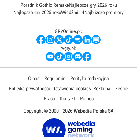
Poradnik Gothic Remake
Najlepsze gry 2026 roku
Najlepsze gry 2025 roku
Wiedźmin 4
Najbliższe premiery
GRYOnline.pl:
tvgry.pl:
O nas
Regulamin
Polityka redakcyjna
Polityka prywatności
Ustawienia cookies
Reklama
Zespół
Praca
Kontakt
Pomoc
Copyright © 2000 -
2026
Webedia Polska SA