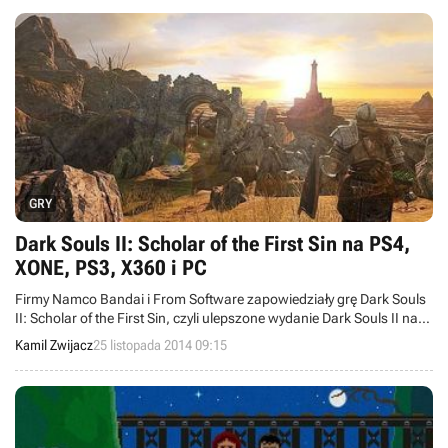
wykorzystywać luki w grze w rozgrywkach online.
GRY
Dark Souls II: Scholar of the First Sin na PS4,
XONE, PS3, X360 i PC
Firmy Namco Bandai i From Software zapowiedziały grę Dark Souls
II: Scholar of the First Sin, czyli ulepszone wydanie Dark Souls II na
konsole PlayStation 4, Xbox One, Xbox 360, PlayStation 3 i
Kamil Zwijacz
25 listopada 2014 09:15
komputery PC. Tytuł zawierać ma rożne usprawnienia oraz
wszystkie dodatki wydane do podstawowej wersji produkcji. Projekt
ukaże się 7 kwietnia 2015 roku.