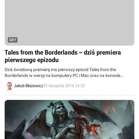
GRY
Tales from the Borderlands – dziś premiera
pierwszego epizodu
Dziś światową premierę ma pierwszy epizod Tales from the
Borderlands w wersji na komputery PC i Mac oraz na konsole
PlayStation 3 i PlayStation 4 w Ameryce. Wersje na Xbox 360 i Xbox
Jakub Błażewicz
25 listopada 2014 14:20
One ukażą się później.