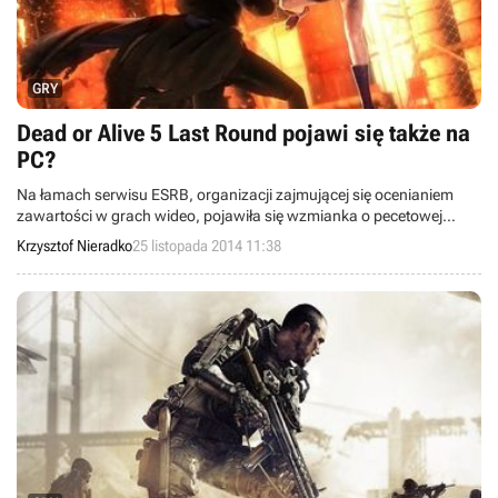
GRY
Dead or Alive 5 Last Round pojawi się także na
PC?
Na łamach serwisu ESRB, organizacji zajmującej się ocenianiem
zawartości w grach wideo, pojawiła się wzmianka o pecetowej
wersji gry Dead or Alive 5 Last Round. Niewykluczone zatem, że w
Krzysztof Nieradko
25 listopada 2014 11:38
ostateczną wersję piątej odsłony japońskiej serii bijatyk zagrają w
przyszłym roku także posiadacze komputerów osobistych.