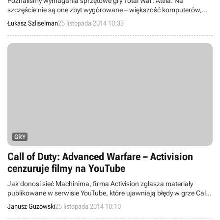
Poznaliśmy wymagania sprzętowe gry Total War: Attila. Na
szczęście nie są one zbyt wygórowane – większość komputerów,
które umożliwiały płynną rozgrywkę w Total War: Rome II, nie
Łukasz Szliselman
25 listopada 2014 10:33
powinna mieć problemów z nową odsłoną serii studia Creative
Assembly.
GRY
Call of Duty: Advanced Warfare – Activision
cenzuruje filmy na YouTube
Jak donosi sieć Machinima, firma Activision zgłasza materiały
publikowane w serwisie YouTube, które ujawniają błędy w grze Call
of Duty: Advanced Warfare, jako łamiące prawa autorskie. Zdaniem
Janusz Guzowski
25 listopada 2014 10:10
wydawcy chodzi tylko o filmy pokazujące, jak nieuczciwie