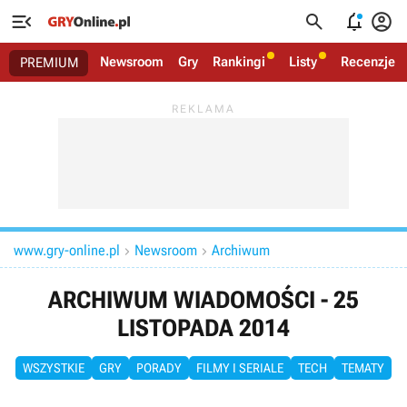




Newsroom
Gry
Rankingi
Listy
Recenzje
PREMIUM
www.gry-online.pl
Newsroom
Archiwum


ARCHIWUM WIADOMOŚCI - 25
LISTOPADA 2014
WSZYSTKIE
GRY
PORADY
FILMY I SERIALE
TECH
TEMATY