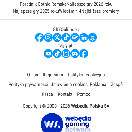
Poradnik Gothic Remake
Najlepsze gry 2026 roku
Najlepsze gry 2025 roku
Wiedźmin 4
Najbliższe premiery
GRYOnline.pl:
tvgry.pl:
O nas
Regulamin
Polityka redakcyjna
Polityka prywatności
Ustawienia cookies
Reklama
Zespół
Praca
Kontakt
Pomoc
Copyright © 2000 -
2026
Webedia Polska SA