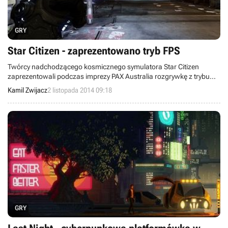
GRY
Star Citizen - zaprezentowano tryb FPS
Twórcy nadchodzącego kosmicznego symulatora Star Citizen
zaprezentowali podczas imprezy PAX Australia rozgrywkę z trybu
FPS. Premiera wczesnej wersji tego elementu ma odbyć się w
Kamil Zwijacz
2 listopada 2014 09:18
pierwszych miesiącach 2015 roku.
GRY