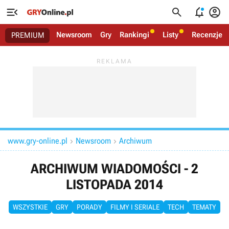




Newsroom
Gry
Rankingi
Listy
Recenzje
PREMIUM
www.gry-online.pl
Newsroom
Archiwum


ARCHIWUM WIADOMOŚCI - 2
LISTOPADA 2014
WSZYSTKIE
GRY
PORADY
FILMY I SERIALE
TECH
TEMATY