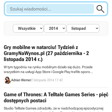

Szukaj
wiadomości...
Gry mobilne w natarciu! Tydzień z
GramyNaWynos.pl (27 października - 2
listopada 2014 r.)
W tym tygodniu na rynku mobilnym działo się dużo. Przede
wszystkim na usługi App Store i Google Play trafiło sporo
wyczekiwanych od dawna projektów. Nie zabrakło także kilku
Adrian Werner
2 listopada 2014 17:42
ciekawych zapowiedzi nowych gier.
Game of Thrones: A Telltale Games Series - pięć
dostępnych postaci
Studio Telltale Games zdradziło, że w nadchodzącej epizodycznej