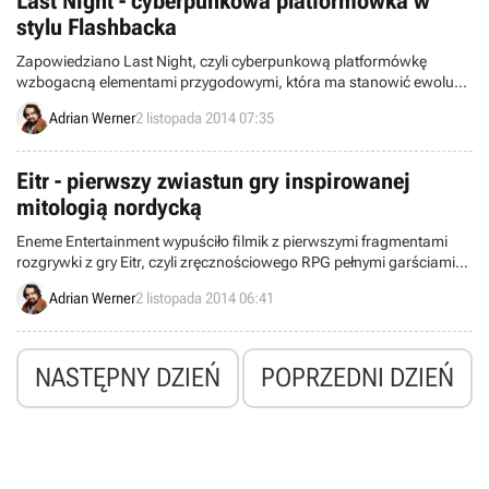
Last Night - cyberpunkowa platformówka w
stylu Flashbacka
Zapowiedziano Last Night, czyli cyberpunkową platformówkę
wzbogacną elementami przygodowymi, która ma stanowić ewolucję
rozwiązań z takich produkcji jak Another World czy Flashback.
Adrian Werner
2 listopada 2014 07:35
Projekt stanowi komercyjne rozwinięcie jednego z najlepszych
darmowych tytułów tego roku.
Eitr - pierwszy zwiastun gry inspirowanej
mitologią nordycką
Eneme Entertainment wypuściło filmik z pierwszymi fragmentami
rozgrywki z gry Eitr, czyli zręcznościowego RPG pełnymi garściami
czerpiącego z mitologii nordyckiej.
Adrian Werner
2 listopada 2014 06:41
NASTĘPNY DZIEŃ
POPRZEDNI DZIEŃ