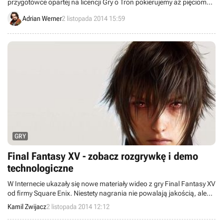
przygotówce opartej na licencji Gry o Tron pokierujemy aż pięcioma
postaciami.
Adrian Werner
2 listopada 2014 15:59
GRY
Final Fantasy XV - zobacz rozgrywkę i demo
technologiczne
W Internecie ukazały się nowe materiały wideo z gry Final Fantasy XV
od firmy Square Enix. Niestety nagrania nie powalają jakością, ale
pozwalają zapoznać się m.in. fragmentem otwartego świata
Kamil Zwijacz
2 listopada 2014 12:12
produkcji.