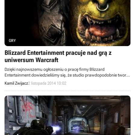
GRY
Blizzard Entertainment pracuje nad grą z
uniwersum Warcraft
Dzięki najnowszemu ogłoszeniu o pracę firmy Blizzard
Entertainment dowiedzieliśmy się, że studio prawdopodobnie tworzy
już kolejną grę osadzoną w uniwersum Warcraft. Niestety, nie
Kamil Zwijacz
2 listopada 2014 10:02
wiemy, czy chodzi o zupełnie nową odsłonę serii, odświeżone wersje
pierwszych trzech części, o których mówi się od zeszłego roku, czy
też projekt poboczny.