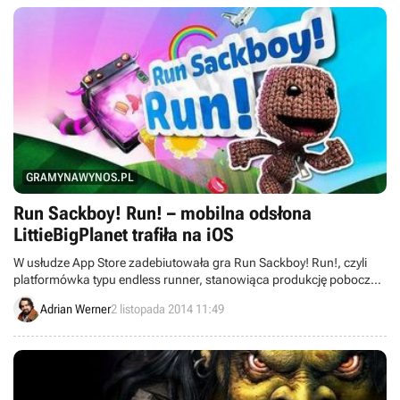
GRAMYNAWYNOS.PL
Run Sackboy! Run! – mobilna odsłona
LittieBigPlanet trafiła na iOS
W usłudze App Store zadebiutowała gra Run Sackboy! Run!, czyli
platformówka typu endless runner, stanowiąca produkcję poboczną
w stosunku do konsolowej serii LittleBigPlanet.
Adrian Werner
2 listopada 2014 11:49