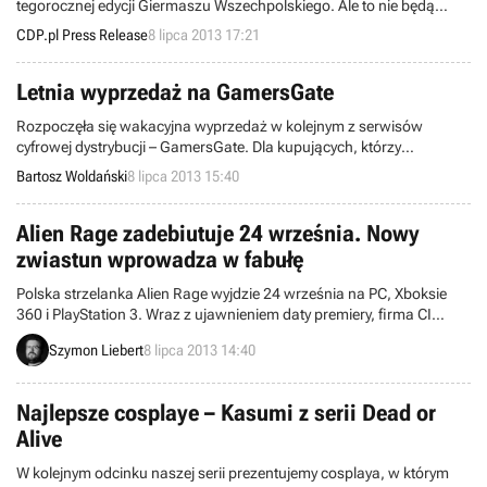
tegorocznej edycji Giermaszu Wszechpolskiego. Ale to nie będą
ostatnie informacje o Giermaszu. Szykujcie się na więcej! Szczegóły
CDP.pl Press Release
8 lipca 2013 17:21
już wkrótce.
Letnia wyprzedaż na GamersGate
Rozpoczęła się wakacyjna wyprzedaż w kolejnym z serwisów
cyfrowej dystrybucji – GamersGate. Dla kupujących, którzy
regularnie przeglądają stronę, przygotowano oferty dnia
Bartosz Woldański
8 lipca 2013 15:40
zmieniające się co 24 godziny.
Alien Rage zadebiutuje 24 września. Nowy
zwiastun wprowadza w fabułę
Polska strzelanka Alien Rage wyjdzie 24 września na PC, Xboksie
360 i PlayStation 3. Wraz z ujawnieniem daty premiery, firma CI
Games wypuściła nowy zwiastun, który wprowadza w fabułę gry.
Szymon Liebert
8 lipca 2013 14:40
Najlepsze cosplaye – Kasumi z serii Dead or
Alive
W kolejnym odcinku naszej serii prezentujemy cosplaya, w którym