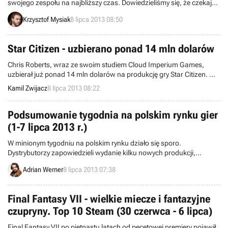
swojego zespołu na najbliższy czas. Dowiedzieliśmy się, że czekają
nas kolejne DLC do Borderlands 2 i Aliens: Colonial Marines, w
Krzysztof Mysiak
8 lipca 2013 08:50
produkcji jest też zupełnie nowy tytuł przeznaczony na konsole
najstępnej generacji. Nie ujawniono jednak żadnych szczegółów.
Star Citizen - uzbierano ponad 14 mln dolarów
Chris Roberts, wraz ze swoim studiem Cloud Imperium Games,
uzbierał już ponad 14 mln dolarów na produkcję gry Star Citizen. W
związku z tym opublikowano kolejny próg i nowe nagranie wideo.
Kamil Zwijacz
8 lipca 2013 08:22
Podsumowanie tygodnia na polskim rynku gier
(1-7 lipca 2013 r.)
W minionym tygodniu na polskim rynku działo się sporo.
Dystrybutorzy zapowiedzieli wydanie kilku nowych produkcji,
wzmocnieniu uległa jedna z tanich serii, a do kiosków trafiło sporo
Adrian Werner
8 lipca 2013 07:38
pism z pełnymi wersjami.
Final Fantasy VII - wielkie miecze i fantazyjne
czupryny. Top 10 Steam (30 czerwca - 6 lipca)
Final Fantasy VII po piętnastu latach od pecetowej premiery pojawił