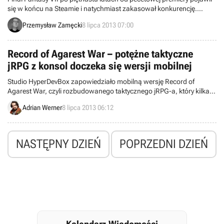
się w końcu na Steamie i natychmiast zakasował konkurencję.
Zobacz jakie gry uległy tej dalekowschodniej legendzie jRPG.
Przemysław Zamęcki
8 lipca 2013 07:00
Record of Agarest War – potężne taktyczne
jRPG z konsol doczeka się wersji mobilnej
Studio HyperDevBox zapowiedziało mobilną wersję Record of
Agarest War, czyli rozbudowanego taktycznego jRPG-a, który kilka
lat temu zdobył sporą popularność na konsolach PlayStation 3 i
Adrian Werner
8 lipca 2013 06:12
Xbox 360.
NASTĘPNY DZIEŃ
POPRZEDNI DZIEŃ