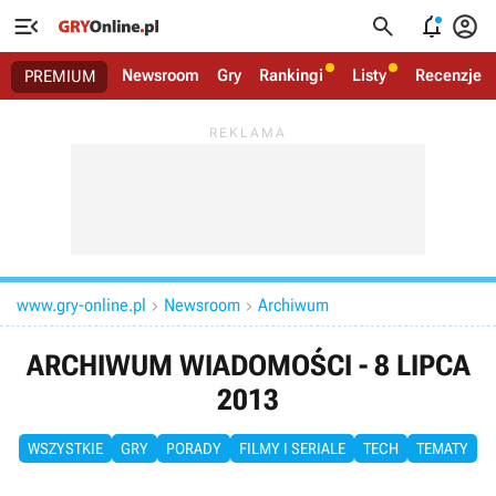




Newsroom
Gry
Rankingi
Listy
Recenzje
PREMIUM
www.gry-online.pl
Newsroom
Archiwum


ARCHIWUM WIADOMOŚCI - 8 LIPCA
2013
WSZYSTKIE
GRY
PORADY
FILMY I SERIALE
TECH
TEMATY