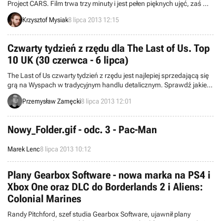
Project CARS. Film trwa trzy minuty i jest pełen pięknych ujęć, zaś w
jego zakończeniu mamy potwierdzenie, że premiera produkcji
Krzysztof Mysiak
8 lipca 2013 12:15
nastąpi w przyszłym roku.
Czwarty tydzień z rzędu dla The Last of Us. Top
10 UK (30 czerwca - 6 lipca)
The Last of Us czwarty tydzień z rzędu jest najlepiej sprzedającą się
grą na Wyspach w tradycyjnym handlu detalicznym. Sprawdź jakie
jeszcze tytuły załapały się do pierwszej dziesiątki bestsellerów.
Przemysław Zamęcki
8 lipca 2013 12:01
Nowy_Folder.gif - odc. 3 - Pac-Man
Marek Lenc
8 lipca 2013 10:12
Plany Gearbox Software - nowa marka na PS4 i
Xbox One oraz DLC do Borderlands 2 i Aliens:
Colonial Marines
Randy Pitchford, szef studia Gearbox Software, ujawnił plany