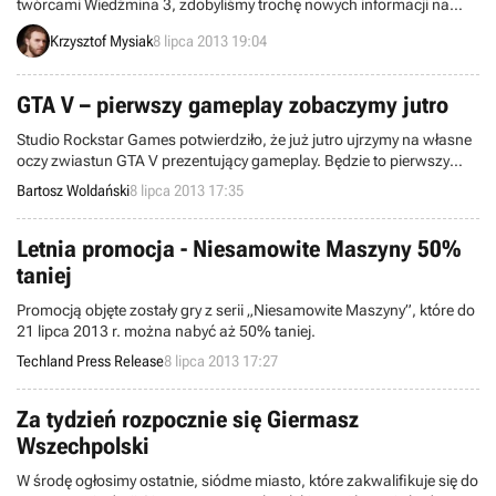
twórcami Wiedźmina 3, zdobyliśmy trochę nowych informacji na
temat nadchodzącego tytułu. Rzucono nieco światła m.in. na system
Krzysztof Mysiak
8 lipca 2013 19:04
rozwoju postaci, alchemię, walkę z siodła i kwestię dostępności
narzędzi modderskich po premierze gry.
GTA V – pierwszy gameplay zobaczymy jutro
Studio Rockstar Games potwierdziło, że już jutro ujrzymy na własne
oczy zwiastun GTA V prezentujący gameplay. Będzie to pierwszy
zapis rozgrywki z jednej z najbardziej oczekiwanych gier 2013 roku.
Bartosz Woldański
8 lipca 2013 17:35
Letnia promocja - Niesamowite Maszyny 50%
taniej
Promocją objęte zostały gry z serii „Niesamowite Maszyny”, które do
21 lipca 2013 r. można nabyć aż 50% taniej.
Techland Press Release
8 lipca 2013 17:27
Za tydzień rozpocznie się Giermasz
Wszechpolski
W środę ogłosimy ostatnie, siódme miasto, które zakwalifikuje się do