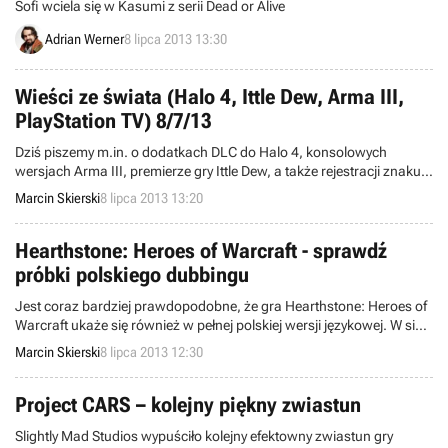
Sofi wciela się w Kasumi z serii Dead or Alive
Adrian Werner
8 lipca 2013 13:30
Wieści ze świata (Halo 4, Ittle Dew, Arma III,
PlayStation TV) 8/7/13
Dziś piszemy m.in. o dodatkach DLC do Halo 4, konsolowych
wersjach Arma III, premierze gry Ittle Dew, a także rejestracji znaku
towarowego PlayStation TV. Witamy w wieściach ze świata -
Marcin Skierski
8 lipca 2013 13:20
codziennej porcji krótkich wiadomości.
Hearthstone: Heroes of Warcraft - sprawdź
próbki polskiego dubbingu
Jest coraz bardziej prawdopodobne, że gra Hearthstone: Heroes of
Warcraft ukaże się również w pełnej polskiej wersji językowej. W sieci
pojawiły się próbki rodzimego dubbingu, których możecie posłuchać
Marcin Skierski
8 lipca 2013 12:30
i sami ocenić jak wypadły.
Project CARS – kolejny piękny zwiastun
Slightly Mad Studios wypuściło kolejny efektowny zwiastun gry