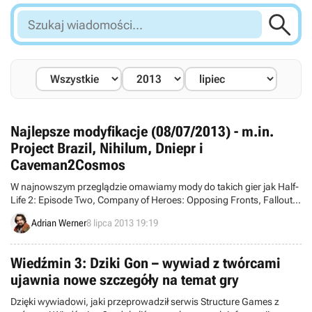

Szukaj
wiadomości...
Najlepsze modyfikacje (08/07/2013) - m.in.
Project Brazil, Nihilum, Dniepr i
Caveman2Cosmos
W najnowszym przeglądzie omawiamy mody do takich gier jak Half-
Life 2: Episode Two, Company of Heroes: Opposing Fronts, Fallout:
New Vegas, Deus Ex czy Freespace 2.
Adrian Werner
8 lipca 2013 19:19
Wiedźmin 3: Dziki Gon – wywiad z twórcami
ujawnia nowe szczegóły na temat gry
Dzięki wywiadowi, jaki przeprowadził serwis Structure Games z