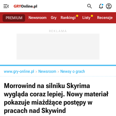




Newsroom
Gry
Rankingi
Listy
Recenzje
PREMIUM
www.gry-online.pl
Newsroom
Newsy o grach


Morrowind na silniku Skyrima
wygląda coraz lepiej. Nowy materiał
pokazuje miażdżące postępy w
pracach nad Skywind