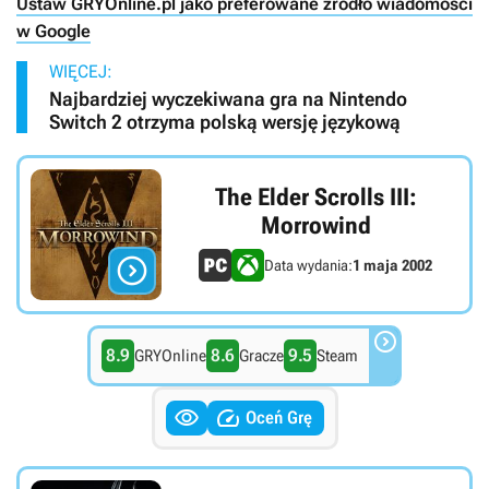
Ustaw GRYOnline.pl jako preferowane źródło wiadomości
w Google
WIĘCEJ:
Najbardziej wyczekiwana gra na Nintendo
Switch 2 otrzyma polską wersję językową
The Elder Scrolls III:
Morrowind

Data wydania:
1 maja 2002

8.9
8.6
9.5
GRYOnline
Gracze
Steam


Oceń Grę