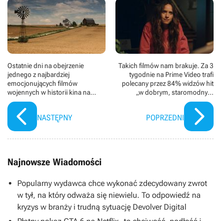
Ostatnie dni na obejrzenie
Takich filmów nam brakuje. Za 3
jednego z najbardziej
tygodnie na Prime Video trafi
emocjonujących filmów
polecany przez 84% widzów hit
wojennych w historii kina na
„w dobrym, staromodnym
Netflixie. Zmienił gatunek na
komediowym stylu”
zawsze i zdobył 5 Oscarów
NASTĘPNY
POPRZEDNI
Najnowsze Wiadomości
Popularny wydawca chce wykonać zdecydowany zwrot
w tył, na który odważa się niewielu. To odpowiedź na
kryzys w branży i trudną sytuację Devolver Digital