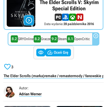
The Elder Scrolls V: Skyrim
Special Edition

Data wydania:
28 października 2016

8.2
8.2
9.2
8.1
GRYOnline
Gracze
Steam
OpenCritic


Oceń Grę

3
The Elder Scrolls (marka)
remake / remaster
mody / fanowskie pro
Autor:
Adrian Werner