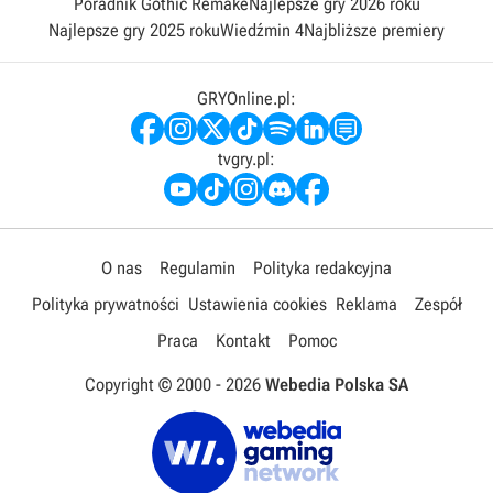
Poradnik Gothic Remake
Najlepsze gry 2026 roku
Najlepsze gry 2025 roku
Wiedźmin 4
Najbliższe premiery
GRYOnline.pl:
tvgry.pl:
O nas
Regulamin
Polityka redakcyjna
Polityka prywatności
Ustawienia cookies
Reklama
Zespół
Praca
Kontakt
Pomoc
Copyright © 2000 -
2026
Webedia Polska SA