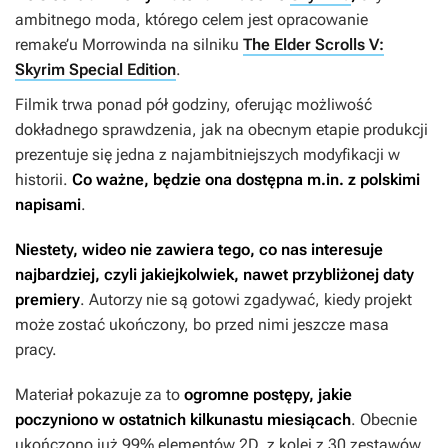
ambitnego moda, którego celem jest opracowanie
remake’u
Morrowinda
na silniku
The Elder Scrolls V:
Skyrim Special Edition
.
Filmik trwa ponad pół godziny, oferując możliwość
dokładnego sprawdzenia, jak na obecnym etapie produkcji
prezentuje się jedna z najambitniejszych modyfikacji w
historii.
Co ważne, będzie ona dostępna m.in. z polskimi
napisami
.
Niestety, wideo nie zawiera tego, co nas interesuje
najbardziej, czyli jakiejkolwiek, nawet przybliżonej daty
premiery
. Autorzy nie są gotowi zgadywać, kiedy projekt
może zostać ukończony, bo przed nimi jeszcze masa
pracy.
Materiał pokazuje za to
ogromne postępy, jakie
poczyniono w ostatnich kilkunastu miesiącach
. Obecnie
ukończono już 99% elementów 2D, z kolei z 30 zestawów