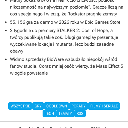
Płatny pokaz GTA 6 na Netflix „to chciwość, podłość i
nikczemność na najwyższym poziomie”. Gracze liczą na
coś specjalnego i wierzą, że Rockstar pragnie zemsty
55. i 56 gra za darmo w 2026 roku w Epic Games Store
2 tygodnie do premiery STALKER 2: Cost of Hope, a
twórcy publikują takie coś. Długi gameplay prezentuje
wyczekiwane lokacje i mutanta, lecz budzi zasadne
obawy
Widmo sprzedaży BioWare wzbudziło niepokój wśród
fanów studia. Coraz mniej osób wierzy, że Mass Effect 5
w ogóle powstanie
WSZYSTKIE
GRY
COOLDOWN
PORADY
FILMY I SERIALE
TECH
TEMATY
RSS