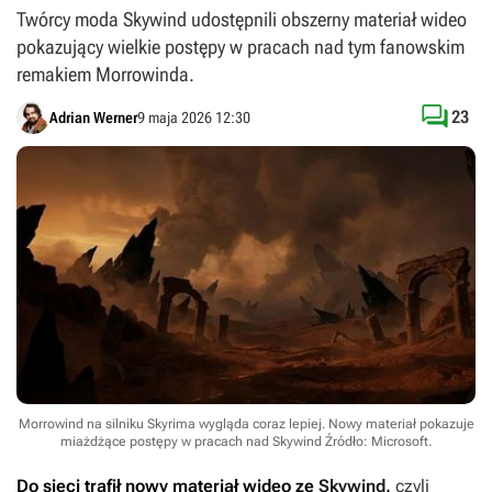
Twórcy moda Skywind udostępnili obszerny materiał wideo
pokazujący wielkie postępy w pracach nad tym fanowskim
remakiem Morrowinda.

23
Adrian Werner
9 maja 2026 12:30
Morrowind na silniku Skyrima wygląda coraz lepiej. Nowy materiał pokazuje
miażdżące postępy w pracach nad Skywind
Źródło: Microsoft
.
Do sieci trafił nowy materiał wideo ze
Skywind
,
czyli