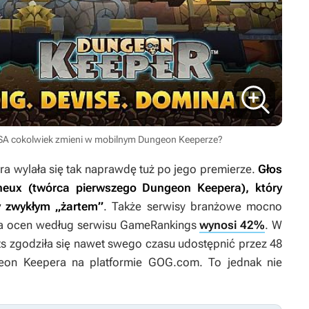
 ASA cokolwiek zmieni w mobilnym Dungeon Keeperze?
ra
wylała się tak naprawdę tuż po jego premierze.
Głos
yneux (twórca pierwszego
Dungeon Keepera
), który
 zwykłym „żartem”
. Także serwisy branżowe mocno
nia ocen według serwisu GameRankings
wynosi 42%
. W
ts zgodziła się nawet swego czasu udostępnić przez 48
eon Keepera
na platformie GOG.com. To jednak nie