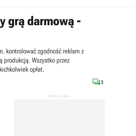
y grą darmową -
.in. kontrolować zgodność reklam z
ą produkcją. Wszystko przez
ichkolwiek opłat.

3