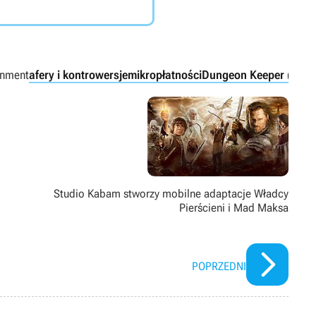
inment
afery i kontrowersje
mikropłatności
Dungeon Keeper (2014
Studio Kabam stworzy mobilne adaptacje Władcy
Pierścieni i Mad Maksa
POPRZEDNI