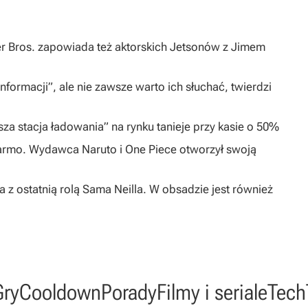
ner Bros. zapowiada też aktorskich Jetsonów z Jimem
formacji”, ale nie zawsze warto ich słuchać, twierdzi
za stacja ładowania” na rynku tanieje przy kasie o 50%
darmo. Wydawca Naruto i One Piece otworzył swoją
 z ostatnią rolą Sama Neilla. W obsadzie jest również
Gry
Cooldown
Porady
Filmy i seriale
Tech