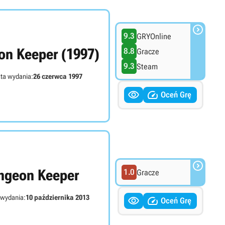

9.3
GRYOnline
n Keeper (1997)
8.8
Gracze
9.3
Steam
ta wydania:
26 czerwca 1997


Oceń Grę

ngeon Keeper
1.0
Gracze
 wydania:
10 października 2013


Oceń Grę