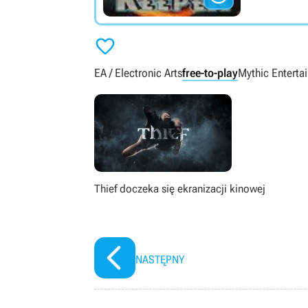

EA / Electronic Arts
free-to-play
Mythic Enterta
Thief doczeka się ekranizacji kinowej
NASTĘPNY