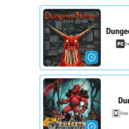
Dungeo
Da

Du
Data
