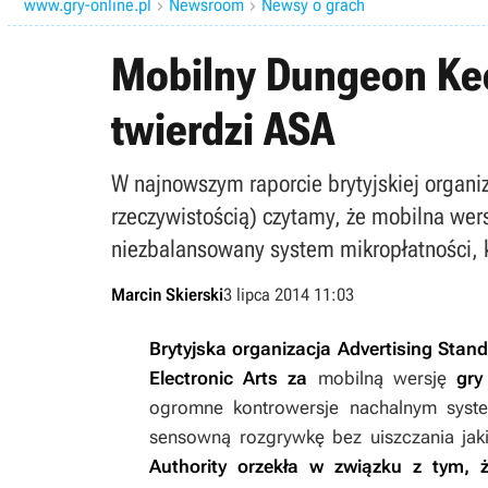
www.gry-online.pl
Newsroom
Newsy o grach


Mobilny Dungeon Ke
twierdzi ASA
W najnowszym raporcie brytyjskiej organiz
rzeczywistością) czytamy, że mobilna we
niezbalansowany system mikropłatności, k
Marcin Skierski
3 lipca 2014 11:03
Brytyjska organizacja Advertising Stan
Electronic Arts za
mobilną wersję
gr
ogromne kontrowersje nachalnym system
sensowną rozgrywkę bez uiszczania jak
Authority orzekła w związku z tym,