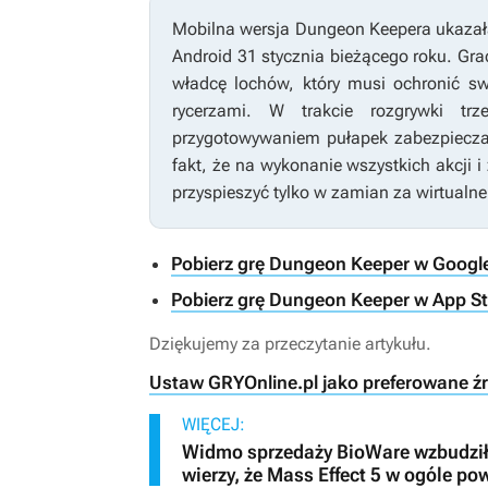
Mobilna wersja
Dungeon Keepera
ukazał
Android 31 stycznia bieżącego roku. Gr
władcę lochów, który musi ochronić sw
rycerzami. W trakcie rozgrywki t
przygotowywaniem pułapek zabezpieczaj
fakt, że na wykonanie wszystkich akcji
przyspieszyć tylko w zamian za wirtualn
Pobierz grę Dungeon Keeper w Google
Pobierz grę Dungeon Keeper w App S
Dziękujemy za przeczytanie artykułu.
Ustaw GRYOnline.pl jako preferowane ź
WIĘCEJ:
Widmo sprzedaży BioWare wzbudziło
wierzy, że Mass Effect 5 w ogóle po