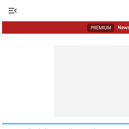

New
PREMIUM