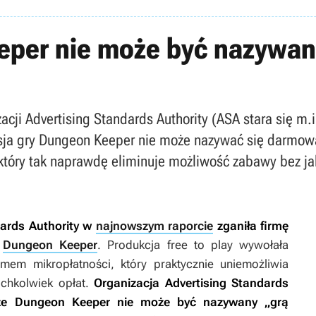
eper nie może być nazywan
acji Advertising Standards Authority (ASA stara się m
rsja gry Dungeon Keeper nie może nazywać się darmow
tóry tak naprawdę eliminuje możliwość zabawy bez jak
dards Authority w
najnowszym raporcie
zganiła firmę
y
Dungeon Keeper
. Produkcja free to play wywołała
em mikropłatności, który praktycznie uniemożliwia
ichkolwiek opłat.
Organizacja Advertising Standards
 że
Dungeon Keeper
nie może być nazywany „grą