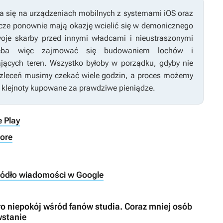
a się na urządzeniach mobilnych z systemami iOS oraz
acze ponownie mają okazję wcielić się w demonicznego
oje skarby przed innymi władcami i nieustraszonymi
rzeba więc zajmować się budowaniem lochów i
ących teren. Wszystko byłoby w porządku, gdyby nie
 i zleceń musimy czekać wiele godzin, a proces możemy
e klejnoty kupowane za prawdziwe pieniądze.
 Play
tore
ródło wiadomości w Google
 niepokój wśród fanów studia. Coraz mniej osób
wstanie