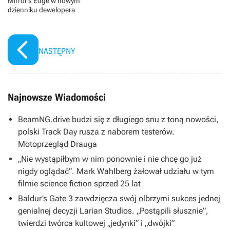
Mirror’s Edge w nowym
dzienniku dewelopera
NASTĘPNY
Najnowsze Wiadomości
BeamNG.drive budzi się z długiego snu z toną nowości,
polski Track Day rusza z naborem testerów.
Motoprzegląd Drauga
„Nie wystąpiłbym w nim ponownie i nie chcę go już
nigdy oglądać”. Mark Wahlberg żałował udziału w tym
filmie science fiction sprzed 25 lat
Baldur’s Gate 3 zawdzięcza swój olbrzymi sukces jednej
genialnej decyzji Larian Studios. „Postąpili słusznie”,
twierdzi twórca kultowej „jedynki” i „dwójki”