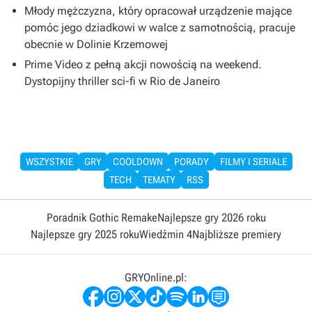
Młody mężczyzna, który opracował urządzenie mające
pomóc jego dziadkowi w walce z samotnością, pracuje
obecnie w Dolinie Krzemowej
Prime Video z pełną akcji nowością na weekend.
Dystopijny thriller sci-fi w Rio de Janeiro
WSZYSTKIE
GRY
COOLDOWN
PORADY
FILMY I SERIALE
TECH
TEMATY
RSS
Poradnik Gothic Remake
Najlepsze gry 2026 roku
Najlepsze gry 2025 roku
Wiedźmin 4
Najbliższe premiery
GRYOnline.pl: