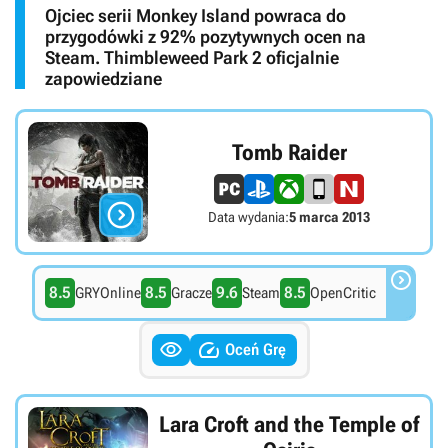
Ojciec serii Monkey Island powraca do
przygodówki z 92% pozytywnych ocen na
Steam. Thimbleweed Park 2 oficjalnie
zapowiedziane
Tomb Raider

Data wydania:
5 marca 2013

8.5
8.5
9.6
8.5
GRYOnline
Gracze
Steam
OpenCritic


Oceń Grę
Lara Croft and the Temple of