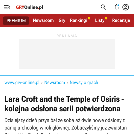




Newsroom
Gry
Rankingi
Listy
Recenzje
PREMIUM
www.gry-online.pl
Newsroom
Newsy o grach


Lara Croft and the Temple of Osiris -
kolejna odsłona serii potwierdzona
Dzisiejszy dzień przyniósł ze sobą aż dwie nowe odsłony z
panią archeolog w roli głównej. Zobaczyliśmy już zwiastun