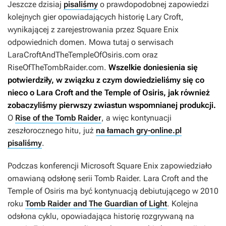
Jeszcze dzisiaj
pisaliśmy
o prawdopodobnej zapowiedzi
kolejnych gier opowiadających historię Lary Croft,
wynikającej z zarejestrowania przez Square Enix
odpowiednich domen. Mowa tutaj o serwisach
LaraCroftAndTheTempleOfOsiris.com
oraz
RiseOfTheTombRaider.com
.
Wszelkie doniesienia się
potwierdziły, w związku z czym dowiedzieliśmy się co
nieco o Lara Croft and the Temple of Osiris, jak również
zobaczyliśmy pierwszy zwiastun wspomnianej produkcji.
O
Rise of the Tomb Raider
, a więc kontynuacji
zeszłorocznego hitu, już
na łamach gry-online.pl
pisaliśmy
.
Podczas konferencji Microsoft Square Enix zapowiedziało
omawianą odsłonę serii Tomb Raider.
Lara Croft and the
Temple of Osiris
ma być kontynuacją debiutującego w 2010
roku
Tomb Raider and The Guardian of Light
. Kolejna
odsłona cyklu, opowiadająca historię rozgrywaną na