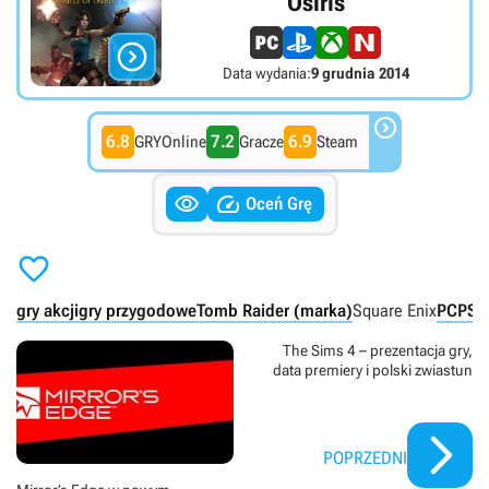
Osiris

Data wydania:
9 grudnia 2014

6.8
7.2
6.9
GRYOnline
Gracze
Steam


Oceń Grę

gry akcji
gry przygodowe
Tomb Raider (marka)
Square Enix
PC
PS4
The Sims 4 – prezentacja gry,
data premiery i polski zwiastun
POPRZEDNI