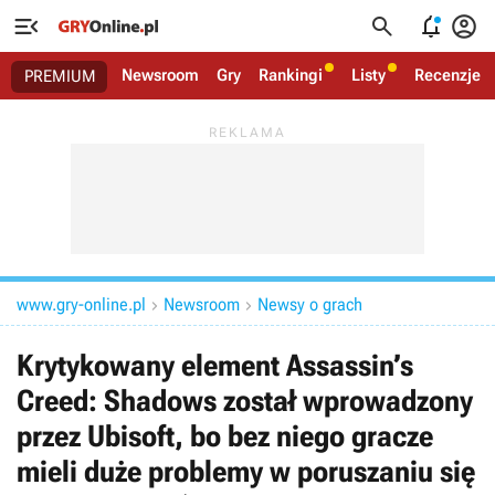




Newsroom
Gry
Rankingi
Listy
Recenzje
PREMIUM
www.gry-online.pl
Newsroom
Newsy o grach


Krytykowany element Assassin’s
Creed: Shadows został wprowadzony
przez Ubisoft, bo bez niego gracze
mieli duże problemy w poruszaniu się