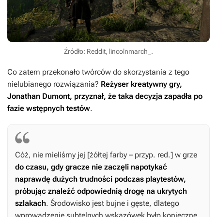
Źródło: Reddit, lincolnmarch_.
Co zatem przekonało twórców do skorzystania z tego
nielubianego rozwiązania?
Reżyser kreatywny gry,
Jonathan Dumont, przyznał, że taka decyzja zapadła po
fazie wstępnych testów
.
Cóż, nie mieliśmy jej [żółtej farby – przyp. red.] w grze
do czasu, gdy gracze nie zaczęli napotykać
naprawdę dużych trudności podczas playtestów,
próbując znaleźć odpowiednią drogę na ukrytych
szlakach
. Środowisko jest bujne i gęste, dlatego
wprowadzenie subtelnych wskazówek było konieczne