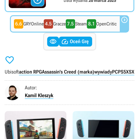
Data wydania:
20 marca 2025

6.6
4.5
7.5
8.1
GRYOnline
Gracze
Steam
OpenCritic


Oceń Grę

Ubisoft
action RPG
Assassin's Creed (marka)
wywiady
PC
PS5
XSX
Autor:
Kamil Kleszyk