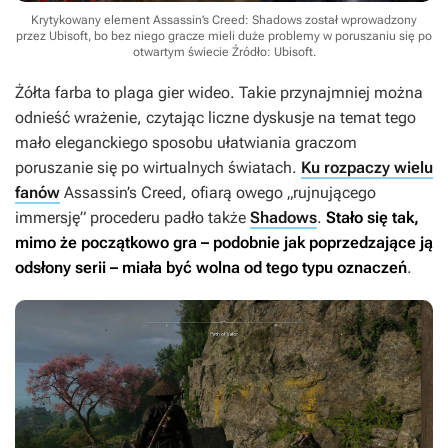
Krytykowany element Assassin’s Creed: Shadows został wprowadzony
przez Ubisoft, bo bez niego gracze mieli duże problemy w poruszaniu się po
otwartym świecie
Źródło: Ubisoft
.
Żółta farba to plaga gier wideo. Takie przynajmniej można
odnieść wrażenie, czytając liczne dyskusje na temat tego
mało eleganckiego sposobu ułatwiania graczom
poruszanie się po wirtualnych światach.
Ku rozpaczy wielu
fanów
Assassin’s Creed
, ofiarą owego „rujnującego
immersję” procederu padło także
Shadows
.
Stało się tak,
mimo że początkowo gra – podobnie jak poprzedzające ją
odsłony serii – miała być wolna od tego typu oznaczeń
.