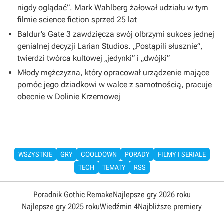
nigdy oglądać”. Mark Wahlberg żałował udziału w tym
filmie science fiction sprzed 25 lat
Baldur’s Gate 3 zawdzięcza swój olbrzymi sukces jednej
genialnej decyzji Larian Studios. „Postąpili słusznie”,
twierdzi twórca kultowej „jedynki” i „dwójki”
Młody mężczyzna, który opracował urządzenie mające
pomóc jego dziadkowi w walce z samotnością, pracuje
obecnie w Dolinie Krzemowej
WSZYSTKIE
GRY
COOLDOWN
PORADY
FILMY I SERIALE
TECH
TEMATY
RSS
Poradnik Gothic Remake
Najlepsze gry 2026 roku
Najlepsze gry 2025 roku
Wiedźmin 4
Najbliższe premiery