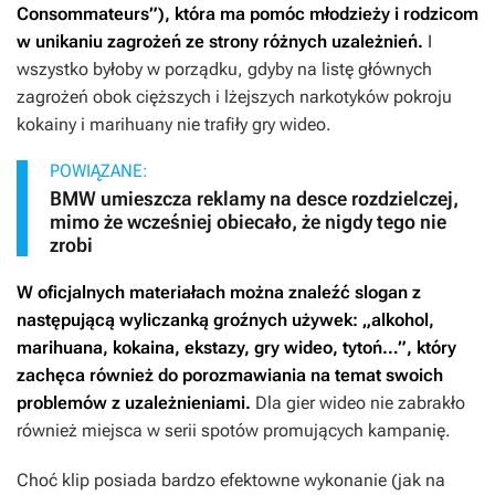
Consommateurs”), która ma pomóc młodzieży i rodzicom
w unikaniu zagrożeń ze strony różnych uzależnień.
I
wszystko byłoby w porządku, gdyby na listę głównych
zagrożeń obok cięższych i lżejszych narkotyków pokroju
kokainy i marihuany nie trafiły gry wideo.
POWIĄZANE:
BMW umieszcza reklamy na desce rozdzielczej,
mimo że wcześniej obiecało, że nigdy tego nie
zrobi
W oficjalnych materiałach można znaleźć slogan z
następującą wyliczanką groźnych używek: „alkohol,
marihuana, kokaina, ekstazy, gry wideo, tytoń…”, który
zachęca również do porozmawiania na temat swoich
problemów z uzależnieniami.
Dla gier wideo nie zabrakło
również miejsca w serii spotów promujących kampanię.
Choć klip posiada bardzo efektowne wykonanie (jak na