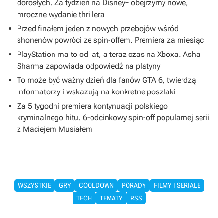
dorosłych. Za tydzień na Disney+ obejrzymy nowe,
mroczne wydanie thrillera
Przed finałem jeden z nowych przebojów wśród
shonenów powróci ze spin-offem. Premiera za miesiąc
PlayStation ma to od lat, a teraz czas na Xboxa. Asha
Sharma zapowiada odpowiedź na platyny
To może być ważny dzień dla fanów GTA 6, twierdzą
informatorzy i wskazują na konkretne poszlaki
Za 5 tygodni premiera kontynuacji polskiego
kryminalnego hitu. 6-odcinkowy spin-off popularnej serii
z Maciejem Musiałem
WSZYSTKIE
GRY
COOLDOWN
PORADY
FILMY I SERIALE
TECH
TEMATY
RSS