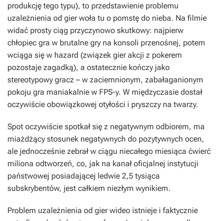
produkcję tego typu), to przedstawienie problemu
uzależnienia od gier woła tu o pomstę do nieba. Na filmie
widać prosty ciąg przyczynowo skutkowy: najpierw
chłopiec gra w brutalne gry na konsoli przenośnej, potem
wciąga się w hazard (związek gier akcji z pokerem
pozostaje zagadką), a ostatecznie kończy jako
stereotypowy gracz – w zaciemnionym, zabałaganionym
pokoju gra maniakalnie w FPS-y. W międzyczasie dostał
oczywiście obowiązkowej otyłości i pryszczy na twarzy.
Spot oczywiście spotkał się z negatywnym odbiorem, ma
miażdżący stosunek negatywnych do pozytywnych ocen,
ale jednocześnie zebrał w ciągu niecałego miesiąca ćwierć
miliona odtworzeń, co, jak na kanał oficjalnej instytucji
państwowej posiadającej ledwie 2,5 tysiąca
subskrybentów, jest całkiem niezłym wynikiem.
Problem uzależnienia od gier wideo istnieje i faktycznie