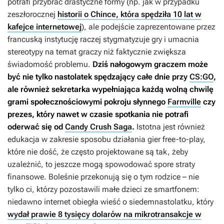
potrafi przybrać drastyczne formy (np. jak w przypadku
zeszłorocznej
historii o Chince, która spędziła 10 lat w
kafejce internetowej
), ale podejście zaprezentowane przez
francuską instytucję raczej stygmatyzuje gry i umacnia
stereotypy na temat graczy niż faktycznie zwiększa
świadomość problemu.
Dziś nałogowym graczem może
być nie tylko nastolatek spędzający całe dnie przy
CS:GO
,
ale również sekretarka wypełniająca każdą wolną chwilę
grami społecznościowymi pokroju słynnego
Farmville
czy
prezes, który nawet w czasie spotkania nie potrafi
oderwać się od
Candy Crush Saga
.
Istotna jest również
edukacja w zakresie sposobu działania gier free-to-play,
które nie dość, że często projektowane są tak, żeby
uzależnić, to jeszcze mogą spowodować spore straty
finansowe. Boleśnie przekonują się o tym rodzice – nie
tylko ci, którzy pozostawili małe dzieci ze smartfonem:
niedawno internet obiegła wieść o siedemnastolatku, który
wydał prawie 8 tysięcy dolarów na mikrotransakcje w