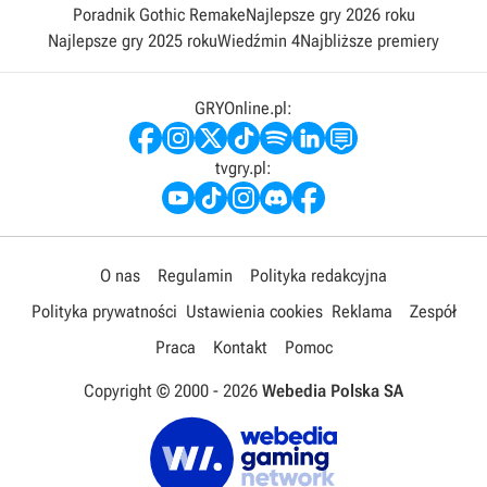
Poradnik Gothic Remake
Najlepsze gry 2026 roku
Najlepsze gry 2025 roku
Wiedźmin 4
Najbliższe premiery
GRYOnline.pl:
tvgry.pl:
O nas
Regulamin
Polityka redakcyjna
Polityka prywatności
Ustawienia cookies
Reklama
Zespół
Praca
Kontakt
Pomoc
Copyright © 2000 -
2026
Webedia Polska SA