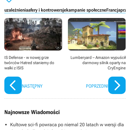
uzależnienia
afery i kontrowersje
kampanie społeczne
Francja
prze
IS Defense - w nowej grze
Lumberyard – Amazon wypuścił
twórców Hatred staniemy do
darmowy silnik oparty na
walki z ISIS
CryEngine
NASTĘPNY
POPRZEDNI
Najnowsze Wiadomości
Kultowe sci-fi powraca po niemal 20 latach w wersji dla