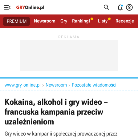




Newsroom
Gry
Rankingi
Listy
Recenzje
PREMIUM
www.gry-online.pl
Newsroom
Pozostałe wiadomości


Kokaina, alkohol i gry wideo –
francuska kampania przeciw
uzależnieniom
Gry wideo w kampanii społecznej prowadzonej przez