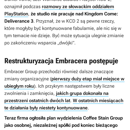
oznajmił podczas
rozmowy ze słowackim oddziałem
PlayStation
,
że studio nie pracuje nad
Kingdom Come:
Deliverance 3
. Przyznał, że w
KCD 2
są pewne rzeczy,
które mogłyby być kontynuowane fabularnie, ale nic się w
tym temacie nie dzieje. Być może sytuacja ulegnie zmianie
po zakończeniu wsparcia „dwójki”.
Restrukturyzacja Embracera postępuje
Embracer Group przechodzi również dalsze znaczące
zmiany organizacyjne (
pierwszy duży etap miał miejsce w
ubiegłym roku
). Ich przykrym następstwem były liczne
zwolnienia i zamknięcia,
jakich grupa dokonała na
przestrzeni ostatnich dwóch lat
.
W ostatnich miesiącach
te działania były niestety kontynuowane
.
Teraz firma ogłosiła plan wydzielenia Coffee Stain Group
jako osobnej, niezależnej spółki pod koniec bieżącego