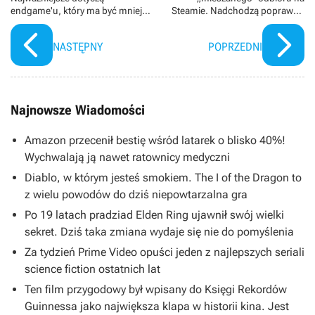
endgame'u, który ma być mniej
Steamie. Nadchodzą poprawki i
monotonny i bardziej
wyczekiwany tryb
satysfakcjonujący
NASTĘPNY
POPRZEDNI
Najnowsze Wiadomości
Amazon przecenił bestię wśród latarek o blisko 40%!
Wychwalają ją nawet ratownicy medyczni
Diablo, w którym jesteś smokiem. The I of the Dragon to
z wielu powodów do dziś niepowtarzalna gra
Po 19 latach pradziad Elden Ring ujawnił swój wielki
sekret. Dziś taka zmiana wydaje się nie do pomyślenia
Za tydzień Prime Video opuści jeden z najlepszych seriali
science fiction ostatnich lat
Ten film przygodowy był wpisany do Księgi Rekordów
Guinnessa jako największa klapa w historii kina. Jest