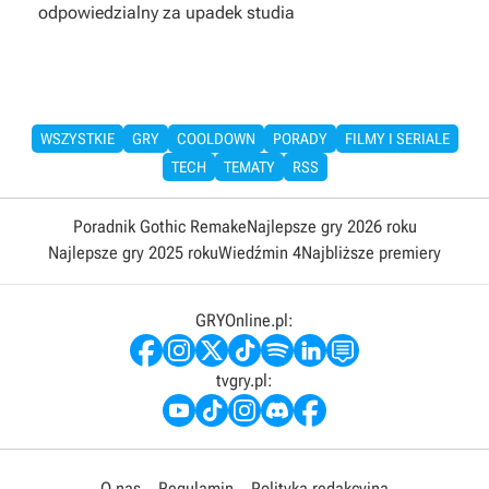
odpowiedzialny za upadek studia
WSZYSTKIE
GRY
COOLDOWN
PORADY
FILMY I SERIALE
TECH
TEMATY
RSS
Poradnik Gothic Remake
Najlepsze gry 2026 roku
Najlepsze gry 2025 roku
Wiedźmin 4
Najbliższe premiery
GRYOnline.pl:
tvgry.pl:
O nas
Regulamin
Polityka redakcyjna