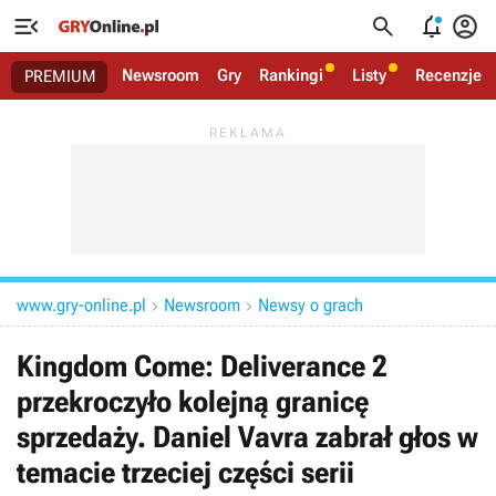




Newsroom
Gry
Rankingi
Listy
Recenzje
PREMIUM
www.gry-online.pl
Newsroom
Newsy o grach


Kingdom Come: Deliverance 2
przekroczyło kolejną granicę
sprzedaży. Daniel Vavra zabrał głos w
temacie trzeciej części serii