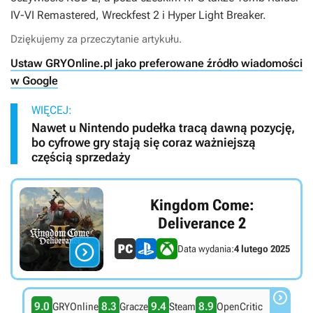
IV-VI Remastered, Wreckfest 2
i
Hyper Light Breaker.
Dziękujemy za przeczytanie artykułu.
Ustaw GRYOnline.pl jako preferowane źródło wiadomości
w Google
WIĘCEJ:
Nawet u Nintendo pudełka tracą dawną pozycję,
bo cyfrowe gry stają się coraz ważniejszą
częścią sprzedaży
Kingdom Come:
Deliverance 2

Data wydania:
4 lutego 2025

9.0
8.3
9.4
8.9
GRYOnline
Gracze
Steam
OpenCritic