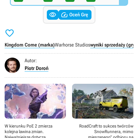


Oceń Grę

Kingdom Come (marka)
Warhorse Studios
wyniki sprzedaży (gry)
Autor:
Piotr Doroń
W kierunku PoE 2 zmierza
RoadCraft to sukces twórców
kolejna lawina zmian.
SnowRunnera, mimo
Najważniejsze dotyczą
„mieszanego” odbioru na