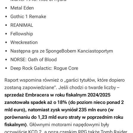
Metal Eden
Gothic 1 Remake
REANIMAL
Fellowship
Wreckreation
Następna gra ze SpongeBobem Kanciastoportym
NORSE: Oath of Blood
Deep Rock Galactic: Rogue Core
Raport wspomina również o „garści tytułów, które dopiero
zostaną zapowiedziane”. Jeśli chodzi o twarde liczby –
sprzedaż Embracera w roku fiskalnym 2024/2025
zanotowała spadek aż o 18% (do poziom nieco ponad 2
mld euro), natomiast zysk wyniósł 235 mln euro (w
porównaniu do 1,23 mld euro straty w poprzednim roku
fiskalnym)
. Głównymi motorami napędowymi były
oczywiście
KCD 2
, a poza czeskim RPG także
Tomb Raider