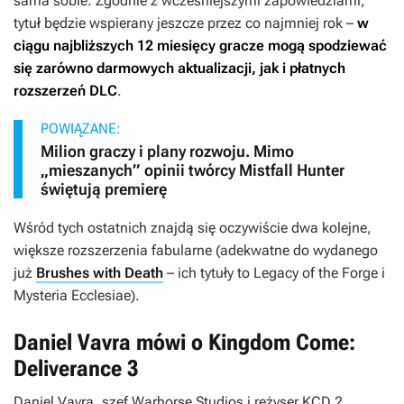
sama sobie.
Zgodnie z wcześniejszymi zapowiedziami,
tytuł będzie wspierany jeszcze przez co najmniej rok –
w
ciągu najbliższych 12 miesięcy gracze mogą spodziewać
się zarówno darmowych aktualizacji, jak i płatnych
rozszerzeń DLC
.
POWIĄZANE:
Milion graczy i plany rozwoju. Mimo
„mieszanych” opinii twórcy Mistfall Hunter
świętują premierę
Wśród tych ostatnich znajdą się oczywiście dwa kolejne,
większe rozszerzenia fabularne (adekwatne do wydanego
już
Brushes with Death
– ich tytuły to
Legacy of the Forge
i
Mysteria Ecclesiae
).
Daniel Vavra mówi o Kingdom Come:
Deliverance 3
Daniel Vavra, szef Warhorse Studios i reżyser
KCD 2
,