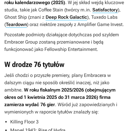
roku kalendarzowego (2025)
. W jej skład wejdą kluczowe
studia, takie jak Coffee Stain (twórcy m.in.
Satisfactory
),
Ghost Ship (znani z
Deep Rock Galactic
), Tuxedo Labs
(
Teardown
) oraz niektóre zespoły z Amplifier Game Invest.
Pozostałe podmioty działające dotychczas pod szyldem
Embracer Group zostaną przemianowane i będą
funkcjonować jako Fellowship Entertainment.
W drodze 76 tytułów
Jeśli chodzi o przyszłe premiery, plany Embracera w
dalszym ciągu nie sposób określić inaczej, niż jako
ambitne.
W roku fiskalnym 2025/2026 (obejmującym
okres od 1 kwietnia 2025 do 31 marca 2026) firma
zamierza wydać 76 gier
. Wśród już zapowiedzianych i
wymienionych w raporcie tytułów znalazły się:
Killing Floor 3
Marvel 1943: Rise of Hydra