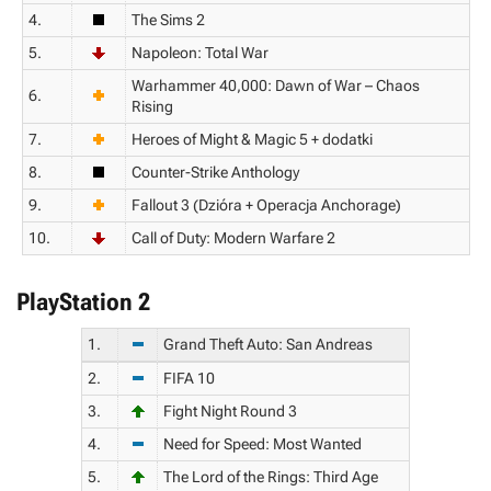
4.
The Sims 2
5.
Napoleon: Total War
Warhammer 40,000: Dawn of War – Chaos
6.
Rising
7.
Heroes of Might & Magic 5 + dodatki
8.
Counter-Strike Anthology
9.
Fallout 3 (Dzióra + Operacja Anchorage)
10.
Call of Duty: Modern Warfare 2
PlayStation 2
1.
Grand Theft Auto: San Andreas
2.
FIFA 10
3.
Fight Night Round 3
4.
Need for Speed: Most Wanted
5.
The Lord of the Rings: Third Age