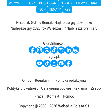
WSZYSTKIE
GRY
COOLDOWN
PORADY
FILMY I SERIALE
TECH
TEMATY
RSS
Poradnik Gothic Remake
Najlepsze gry 2026 roku
Najlepsze gry 2025 roku
Wiedźmin 4
Najbliższe premiery
GRYOnline.pl:
tvgry.pl:
O nas
Regulamin
Polityka redakcyjna
Polityka prywatności
Ustawienia cookies
Reklama
Zespół
Praca
Kontakt
Pomoc
Copyright © 2000 -
2026
Webedia Polska SA