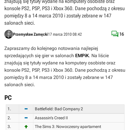
znajdują się tytuły wydane na komputery osobiste oraz
konsole PS2, PSP, PS3 i Xbox 360. Dane pochodzą z okresu
pomiędzy 8 a 14 marca 2010 i zostały zebrane w 147
salonach sieci.

16
Przemysław Zamęcki
17 marca 2010 08:42
Zapraszamy do kolejnego notowania najlepiej
sprzedających się gier w salonach
EMPiK
. Na liście
znajdują się tytuły wydane na komputery osobiste oraz
konsole PS2, PSP, PS3 i Xbox 360. Dane pochodzą z okresu
pomiędzy 8 a 14 marca 2010 i zostały zebrane w 147
salonach sieci.
PC
1.
Battlefield: Bad Company 2
2.
Assassin’s Creed II
3.
The Sims 3: Nowoczesny apartament