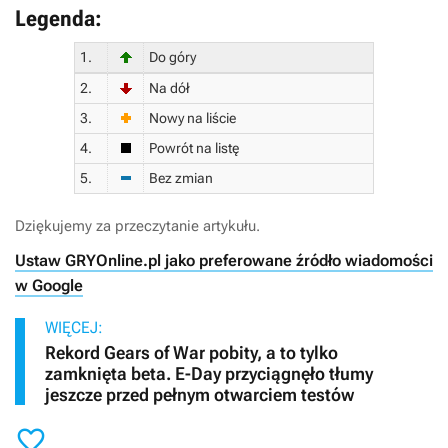
Legenda:
1.
Do góry
2.
Na dół
3.
Nowy na liście
4.
Powrót na listę
5.
Bez zmian
Dziękujemy za przeczytanie artykułu.
Ustaw GRYOnline.pl jako preferowane źródło wiadomości
w Google
WIĘCEJ:
Rekord Gears of War pobity, a to tylko
zamknięta beta. E-Day przyciągnęło tłumy
jeszcze przed pełnym otwarciem testów
