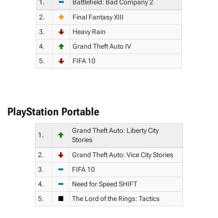
1.
Battlefield: Bad Company 2
2.
Final Fantasy XIII
3.
Heavy Rain
4.
Grand Theft Auto IV
5.
FIFA 10
PlayStation Portable
Grand Theft Auto: Liberty City
1.
Stories
2.
Grand Theft Auto: Vice City Stories
3.
FIFA 10
4.
Need for Speed SHIFT
5.
The Lord of the Rings: Tactics