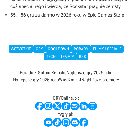
coś specjalnego i wierzą, że Rockstar pragnie zemsty
55. i 56 gra za darmo w 2026 roku w Epic Games Store
WSZYSTKIE
GRY
COOLDOWN
PORADY
FILMY I SERIALE
TECH
TEMATY
RSS
Poradnik Gothic Remake
Najlepsze gry 2026 roku
Najlepsze gry 2025 roku
Wiedźmin 4
Najbliższe premiery
GRYOnline.pl:
tvgry.pl: