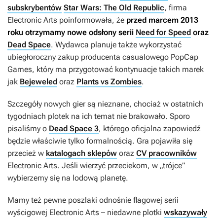
subskrybentów
Star Wars: The Old Republic
, firma
Electronic Arts poinformowała, że
przed marcem 2013
roku otrzymamy nowe odsłony serii
Need for Speed
oraz
Dead Space
. Wydawca planuje także wykorzystać
ubiegłoroczny zakup producenta casualowego PopCap
Games, który ma przygotować kontynuacje takich marek
jak
Bejeweled
oraz
Plants vs Zombies
.
Szczegóły nowych gier są nieznane, chociaż w ostatnich
tygodniach plotek na ich temat nie brakowało. Sporo
pisaliśmy o
Dead Space 3
, którego oficjalna zapowiedź
będzie właściwie tylko formalnością. Gra pojawiła się
przecież w
katalogach sklepów
oraz
CV pracowników
Electronic Arts. Jeśli wierzyć przeciekom, w „trójce”
wybierzemy się na lodową planetę.
Mamy też pewne poszlaki odnośnie flagowej serii
wyścigowej Electronic Arts – niedawne plotki
wskazywały