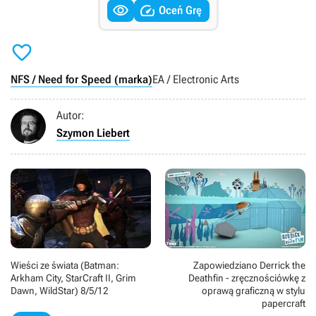


Oceń Grę

NFS / Need for Speed (marka)
EA / Electronic Arts
Autor:
Szymon Liebert
Wieści ze świata (Batman:
Zapowiedziano Derrick the
Arkham City, StarCraft II, Grim
Deathfin - zręcznościówkę z
Dawn, WildStar) 8/5/12
oprawą graficzną w stylu
papercraft