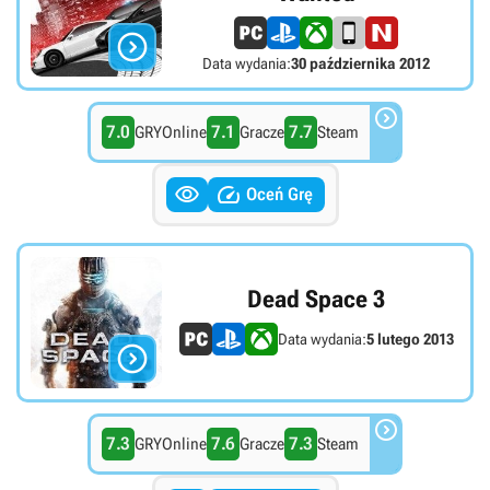

Data wydania:
30 października 2012

7.0
7.1
7.7
GRYOnline
Gracze
Steam


Oceń Grę
Dead Space 3
Data wydania:
5 lutego 2013


7.3
7.6
7.3
GRYOnline
Gracze
Steam