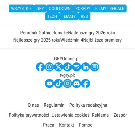
WSZYSTKIE
GRY
COOLDOWN
PORADY
FILMY I SERIALE
TECH
TEMATY
RSS
Poradnik Gothic Remake
Najlepsze gry 2026 roku
Najlepsze gry 2025 roku
Wiedźmin 4
Najbliższe premiery
GRYOnline.pl:
tvgry.pl:
O nas
Regulamin
Polityka redakcyjna
Polityka prywatności
Ustawienia cookies
Reklama
Zespół
Praca
Kontakt
Pomoc