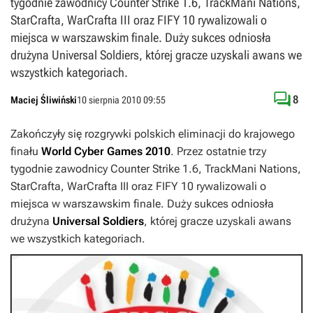
tygodnie zawodnicy Counter Strike 1.6, TrackMani Nations,
StarCrafta, WarCrafta III oraz FIFY 10 rywalizowali o
miejsca w warszawskim finale. Duży sukces odniosła
drużyna Universal Soldiers, której gracze uzyskali awans we
wszystkich kategoriach.

8
Maciej Śliwiński
10 sierpnia 2010 09:55
Zakończyły się rozgrywki polskich eliminacji do krajowego
finału
World Cyber Games 2010
. Przez ostatnie trzy
tygodnie zawodnicy
Counter Strike 1.6
,
TrackMani Nations
,
StarCrafta
,
WarCrafta III
oraz
FIFY 10
rywalizowali o
miejsca w warszawskim finale. Duży sukces odniosła
drużyna
Universal Soldiers
, której gracze uzyskali awans
we wszystkich kategoriach.