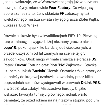
jednak wskazuje, że w Warszawie zagrają już w barwach
nowej drużyny, mianowicie
Fear Factory
. Co więcej są
spore szanse na to, że w składzie
FF
zobaczymy też
wielokrotnego mistrza świata i byłego gracza Złotej Piątki,
Łukasza ‘
Luq
’ Wnęka.
Równie ciekawie było w kwalifikacjach
FIFY 10
. Pierwszą
turę eliminacyjną wygrał bliżej nieznany gracz o nicku
pepe10
, pokonując kilku bardziej doświadczonych, a
przede wszystkim od lat znanych na scenie tej gry
zawodników. Obok niego w finale zmierzą się gracze
US
:
Patryk ‘
Devon
’ Fortuna oraz Piotr ‘
Pio
’ Zajkowski. Stawkę
uzupełnia Jakub ‘
Saviola
’ Olczak. Ostatnia trójka graczy od
lat należy do krajowej czołówki, zawodnicy przez kilka
poprzednich sezonów występowali w barwach
D-Link PGS
,
a w 2008 roku zdobyli Mistrzostwo Europy. Ciężko
wskazać faworyta turnieju głównego, jednak warto
pamiętać, że przed rokiem na najniższym stopniu podium