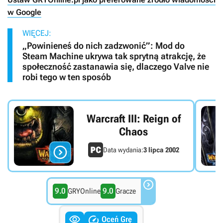
w Google
WIĘCEJ:
„Powinieneś do nich zadzwonić”: Mod do
Steam Machine ukrywa tak sprytną atrakcję, że
społeczność zastanawia się, dlaczego Valve nie
robi tego w ten sposób
Warcraft III: Reign of
Chaos

Data wydania:
3 lipca 2002

9.0
9.0
GRYOnline
Gracze


Oceń Grę