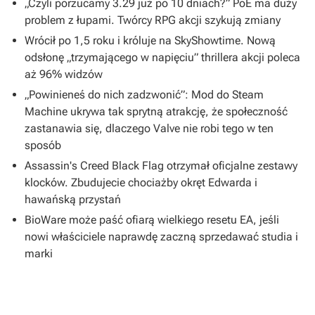
„Czyli porzucamy 3.29 już po 10 dniach?” PoE ma duży
problem z łupami. Twórcy RPG akcji szykują zmiany
Wrócił po 1,5 roku i króluje na SkyShowtime. Nową
odsłonę „trzymającego w napięciu” thrillera akcji poleca
aż 96% widzów
„Powinieneś do nich zadzwonić”: Mod do Steam
Machine ukrywa tak sprytną atrakcję, że społeczność
zastanawia się, dlaczego Valve nie robi tego w ten
sposób
Assassin's Creed Black Flag otrzymał oficjalne zestawy
klocków. Zbudujecie chociażby okręt Edwarda i
hawańską przystań
BioWare może paść ofiarą wielkiego resetu EA, jeśli
nowi właściciele naprawdę zaczną sprzedawać studia i
marki