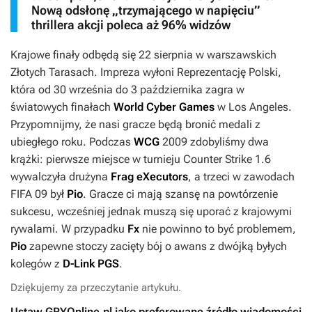
Nową odsłonę „trzymającego w napięciu”
thrillera akcji poleca aż 96% widzów
Krajowe finały odbędą się 22 sierpnia w warszawskich
Złotych Tarasach. Impreza wyłoni Reprezentację Polski,
która od 30 września do 3 października zagra w
światowych finałach
World Cyber Games
w Los Angeles.
Przypomnijmy, że nasi gracze będą bronić medali z
ubiegłego roku. Podczas
WCG
2009 zdobyliśmy dwa
krążki: pierwsze miejsce w turnieju
Counter Strike 1.6
wywalczyła drużyna
Frag eXecutors
, a trzeci w zawodach
FIFA 09
był
Pio
. Gracze ci mają szansę na powtórzenie
sukcesu, wcześniej jednak muszą się uporać z krajowymi
rywalami. W przypadku
Fx
nie powinno to być problemem,
Pio
zapewne stoczy zacięty bój o awans z dwójką byłych
kolegów z
D-Link PGS
.
Dziękujemy za przeczytanie artykułu.
Ustaw GRYOnline.pl jako preferowane źródło wiadomości