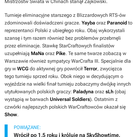
Mistrzostw Świata w Chinach stanął Zajkowski.
Turnieje eliminacyjne starszego z Blizzardowych RTS-ów
zdominowali doświadczeni gracze.
Yayba
oraz
Paranoid
to
reprezentanci Polski z ubiegłego roku. Obaj wykorzystali
szansę i tym razem również bez problemów przebrnęli
przez eliminacje. Stawkę StarCraftowych finalistów
uzupełniają
MaNa
oraz
Pike
. Te same twarze zobaczą w
Warszawie również sympatycy
WarCrafta III
. Specjalnie dla
gry w
WCG
do aktywnej gry powrócił
Terror
, zwycięzca
tego turnieju sprzed roku. Obok niego w decydującym o
wyjeździe na wielki finał turnieju zobaczymy dwójkę innych
utytułowanych polskich graczy:
Paladyna
oraz
sLh
(obaj
wystąpią w barwach
Universal Soldiers
). Ostatnim z
czwórki najlepszych polskich WarCraftowców okazał się
Show
.
POWIĄZANE:
Wrócił po 1,5 roku i króluje na SkyShowtime.