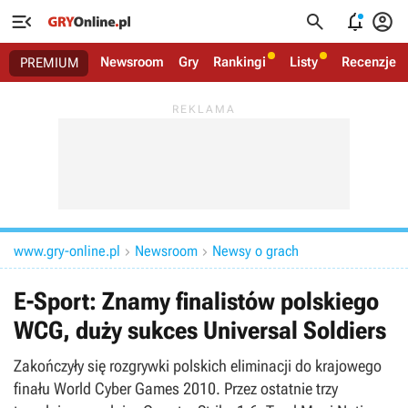




Newsroom
Gry
Rankingi
Listy
Recenzje
PREMIUM
www.gry-online.pl
Newsroom
Newsy o grach


E-Sport: Znamy finalistów polskiego
WCG, duży sukces Universal Soldiers
Zakończyły się rozgrywki polskich eliminacji do krajowego
finału World Cyber Games 2010. Przez ostatnie trzy