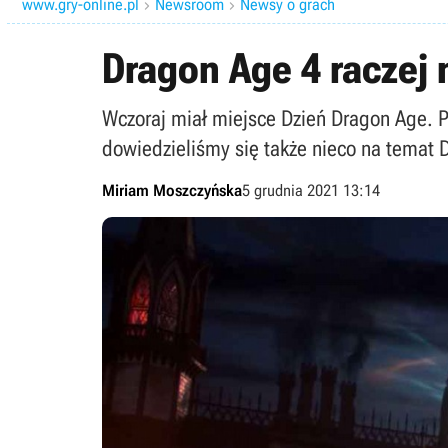
www.gry-online.pl
Newsroom
Newsy o grach


Dragon Age 4 raczej
Wczoraj miał miejsce Dzień Dragon Age. 
dowiedzieliśmy się także nieco na temat 
Miriam Moszczyńska
5 grudnia 2021 13:14