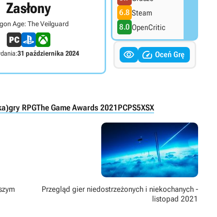
Zasłony
6.8
Steam
gon Age: The Veilguard
8.0
OpenCritic


dania:
31 października 2024
Oceń Grę
ka)
gry RPG
The Game Awards 2021
PC
PS5
XSX
wszym
Przegląd gier niedostrzeżonych i niekochanych -
listopad 2021