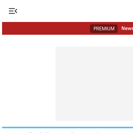

New
PREMIUM