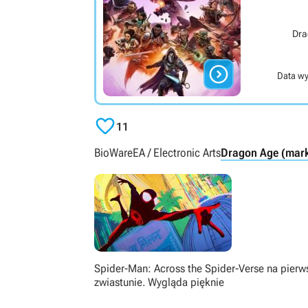
Dra

Data wy

11
BioWare
EA / Electronic Arts
Dragon Age (mar
Spider-Man: Across the Spider-Verse na pier
zwiastunie. Wygląda pięknie