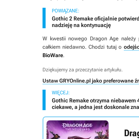
POWIĄZANE:
Gothic 2 Remake oficjalnie potwie
nadzieję na kontynuację
W kwestii nowego
Dragon Age
należy 
całkiem niedawno. Chodzi tutaj o
odejśc
BioWare
.
Dziękujemy za przeczytanie artykułu.
Ustaw GRYOnline.pl jako preferowane ź
WIĘCEJ:
Gothic Remake otrzyma niebawem 4 
ciekawe, a jedna jest doskonale z
Dra