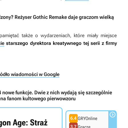
rdzony? Reżyser Gothic Remake daje graczom wielką
pamiętać także o wydarzeniach, które miały miejsce
ie
starszego dyrektora kreatywnego tej serii z firmy
ródło wiadomości w Google
nowe funkcje. Dwie z nich wydają się szczególnie
nana fanom kultowego pierwowzoru

6.4
GRYOnline
gon Age: Straż
3.7
Gracze