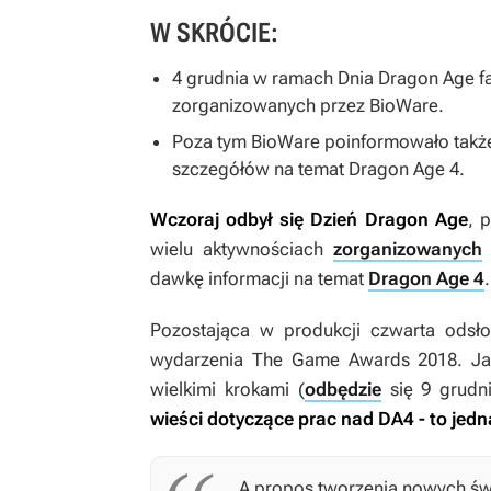
W SKRÓCIE:
4 grudnia w ramach Dnia Dragon Age fan
zorganizowanych przez BioWare.
Poza tym BioWare poinformowało także
szczegółów na temat
Dragon Age 4.
Wczoraj odbył się Dzień Dragon Age
,
p
wielu aktywnościach
zorganizowanych
dawkę informacji na temat
Dragon Age 4
.
Pozostająca w produkcji czwarta odsło
wydarzenia The Game Awards 2018. Jak
wielkimi krokami (
odbędzie
się 9 grudni
wieści dotyczące prac nad
DA4
- to je
A propos tworzenia nowych świa