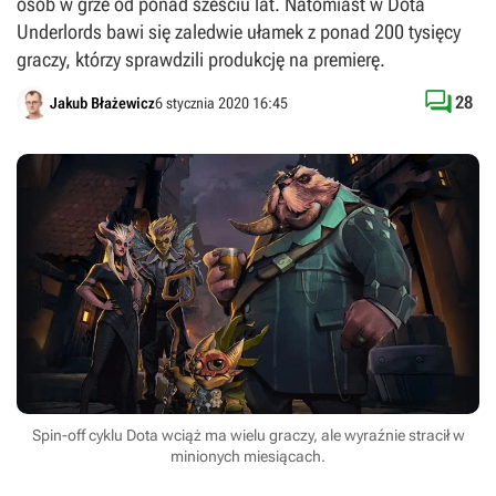
osób w grze od ponad sześciu lat. Natomiast w Dota
Underlords bawi się zaledwie ułamek z ponad 200 tysięcy
graczy, którzy sprawdzili produkcję na premierę.

28
Jakub Błażewicz
6 stycznia 2020 16:45
Spin-off cyklu Dota wciąż ma wielu graczy, ale wyraźnie stracił w
minionych miesiącach.