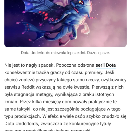
Dota Underlords miewała lepsze dni. Dużo lepsze.
Nie jest to nagły spadek. Poboczna odsłona
serii Dota
konsekwentnie traciła graczy od czasu premiery. Jeśli
chcieć znaleźć przyczyny takiego stanu rzeczy, użytkownicy
serwisu Reddit wskazują na dwie kwestie. Pierwszą z nich
była stagnacja metagry, wynikająca z braku istotnych
zmian. Przez kilka miesięcy dominowały praktycznie te
same taktyki, co nie jest szczególnie pociągające w tego
typu produkcjach. W efekcie wiele osób szybko znudziło się
Dota Underlords
, zwłaszcza że konkurencyjne tytuły
regularnie modyfikowały balans rozgrywki.