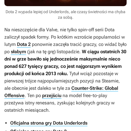
Dota 2 wypada lepiej od Underlords, ale czasy świetności ma chyba
za sobą.
Na nieszczęście dla Valve, nie tylko spin-off serii
Dota
zaliczył spadek formy. Po krótkim wzroście popularności w
lutym
Dota 2
ponownie zaczęła tracić graczy, co widać było
po
słabym
(jak na tę grę) listopadzie.
W ciągu ostatnich 30
dni w grze bawiło się jednocześnie maksymalnie nieco
ponad 627 tysięcy graczy, co jest najgorszym wynikiem
produkcji od końca 2013 roku.
Tytuł wciąż pozostaje w
pierwszej trójce najpopularniejszych pozycji na Steamie,
ale obecnie jest daleko w tyle za
Counter-Strike: Global
Offensive
. Ten po
przejściu
na model free-to-play
przeżywa istny renesans, zyskując kolejnych graczy w
ostatnich miesiącach.
Oficjalna strona gry Dota Underlords