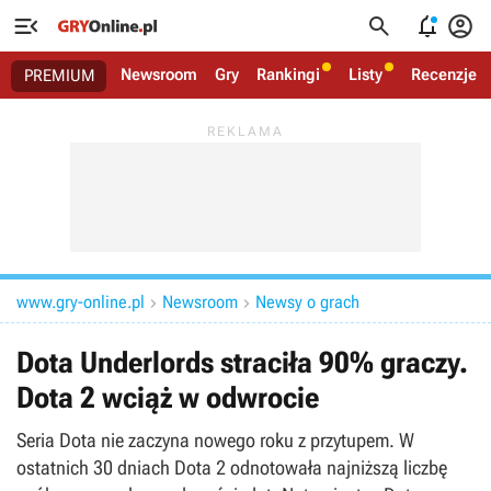




Newsroom
Gry
Rankingi
Listy
Recenzje
PREMIUM
www.gry-online.pl
Newsroom
Newsy o grach


Dota Underlords straciła 90% graczy.
Dota 2 wciąż w odwrocie
Seria Dota nie zaczyna nowego roku z przytupem. W
ostatnich 30 dniach Dota 2 odnotowała najniższą liczbę