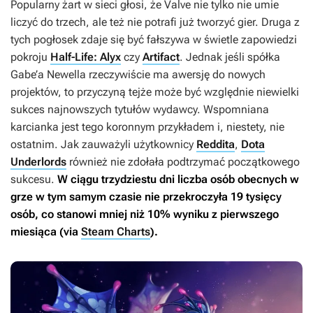
Popularny żart w sieci głosi, że Valve nie tylko nie umie
liczyć do trzech, ale też nie potrafi już tworzyć gier. Druga z
tych pogłosek zdaje się być fałszywa w świetle zapowiedzi
pokroju
Half-Life: Alyx
czy
Artifact
. Jednak jeśli spółka
Gabe’a Newella rzeczywiście ma awersję do nowych
projektów, to przyczyną tejże może być względnie niewielki
sukces najnowszych tytułów wydawcy. Wspomniana
karcianka jest tego koronnym przykładem i, niestety, nie
ostatnim. Jak zauważyli użytkownicy
Reddita
,
Dota
Underlords
również nie zdołała podtrzymać początkowego
sukcesu.
W ciągu trzydziestu dni liczba osób obecnych w
grze w tym samym czasie nie przekroczyła 19 tysięcy
osób, co stanowi mniej niż 10% wyniku z pierwszego
miesiąca (via
Steam Charts
).