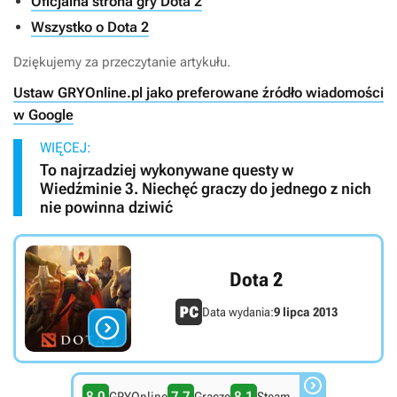
Oficjalna strona gry Dota 2
Wszystko o Dota 2
Dziękujemy za przeczytanie artykułu.
Ustaw GRYOnline.pl jako preferowane źródło wiadomości
w Google
WIĘCEJ:
To najrzadziej wykonywane questy w
Wiedźminie 3. Niechęć graczy do jednego z nich
nie powinna dziwić
Dota 2
Data wydania:
9 lipca 2013


8.0
7.7
8.1