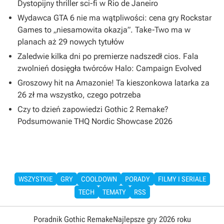
Dystopijny thriller sci-fi w Rio de Janeiro
Wydawca GTA 6 nie ma wątpliwości: cena gry Rockstar
Games to „niesamowita okazja”. Take-Two ma w
planach aż 29 nowych tytułów
Zaledwie kilka dni po premierze nadszedł cios. Fala
zwolnień dosięgła twórców Halo: Campaign Evolved
Groszowy hit na Amazonie! Ta kieszonkowa latarka za
26 zł ma wszystko, czego potrzeba
Czy to dzień zapowiedzi Gothic 2 Remake?
Podsumowanie THQ Nordic Showcase 2026
WSZYSTKIE
GRY
COOLDOWN
PORADY
FILMY I SERIALE
TECH
TEMATY
RSS
Poradnik Gothic Remake
Najlepsze gry 2026 roku