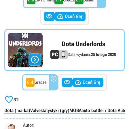
GRYOnline
Gracze
Steam


Oceń Grę
Dota Underlords
Data wydania:
25 lutego 2020




6.4
Oceń Grę
Gracze

32
Dota (marka)
Valve
statystyki (gry)
MOBA
auto battler / Dota Auto
Autor: