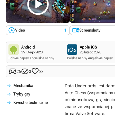



Video
1
Screenshoty
Android
Apple iOS
25 lutego 2020
25 lutego 2020
Polskie napisy.
Angielskie napisy.
Polskie napisy.
Angielskie napisy.



26
3
23
Mechanika
Dota Underlords
jest dar
Auto Chess
(wspomniana m
Tryby gry
ośmioosobową grą siecio
Kwestie techniczne
znane ze wspomnianej po
firma Valve Software.