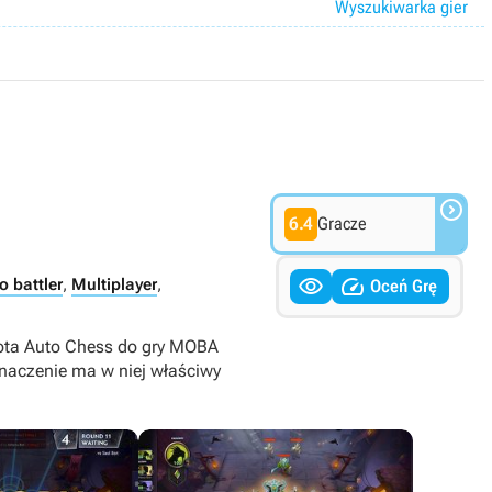
Wyszukiwarka gier

6.4
Gracze


o battler
,
Multiplayer
,
Oceń Grę
Dota Auto Chess do gry MOBA
znaczenie ma w niej właściwy