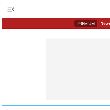

New
PREMIUM