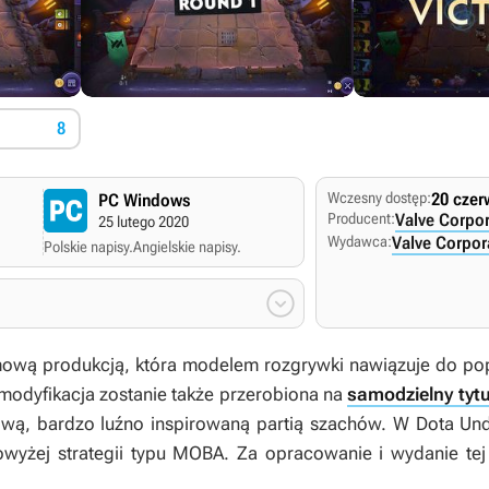
8
Wczesny dostęp:
20 czer
PC Windows
Producent:
Valve Corpor
25 lutego 2020
Wydawca:
Valve Corpor
Polskie napisy.
Angielskie napisy.

mową produkcją, która modelem rozgrywki nawiązuje do 
odyfikacja zostanie także przerobiona na
samodzielny tytu
wą, bardzo luźno inspirowaną partią szachów. W
Dota
Und
wyżej strategii typu MOBA. Za opracowanie i wydanie te