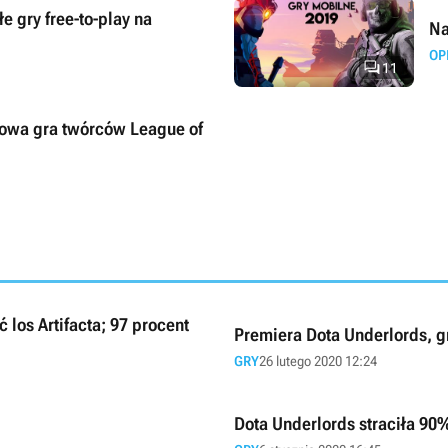
e gry free-to-play na
Na
OP

11
 nowa gra twórców League of
 los Artifacta; 97 procent
Premiera Dota Underlords, g
GRY
26 lutego 2020 12:24
Dota Underlords straciła 90