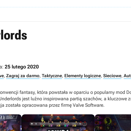
lords
a:
25 lutego 2020
we
,
Zagraj za darmo
,
Taktyczne
,
Elementy logiczne
,
Sieciowe
,
Aut
onwencji fantasy, która powstała w oparciu o popularny mod 
nderlords jest luźno inspirowana partią szachów, a kluczowe 
a została opracowana przez firmę Valve Software.