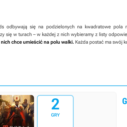
ds
odbywają się na podzielonych na kwadratowe pola m
y się w turach – w każdej z nich wybieramy z listy odpow
 nich chce umieścić na polu walki.
Każda postać ma swój ko
2
G
GRY