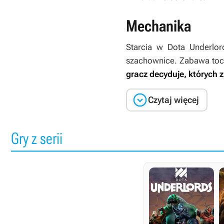
Mechanika
Starcia w
Dota Underlor
szachownice. Zabawa tocz
gracz decyduje, których z

Czytaj więcej
Gry z serii