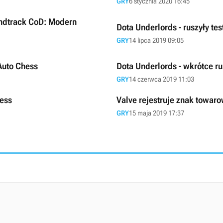
GRY
6 stycznia 2020 16:45
undtrack CoD: Modern
Dota Underlords - ruszyły tes
GRY
14 lipca 2019 09:05
 Auto Chess
Dota Underlords - wkrótce r
GRY
14 czerwca 2019 11:03
ess
Valve rejestruje znak towar
GRY
15 maja 2019 17:37