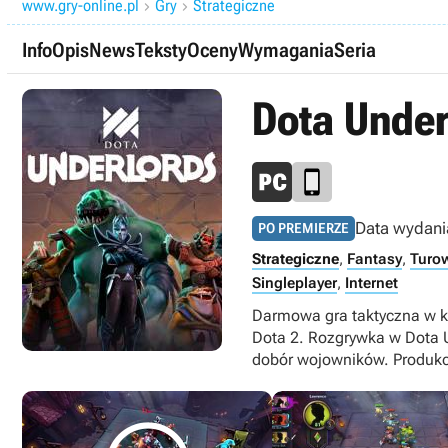
www.gry-online.pl
Gry
Strategiczne


Info
Opis
News
Teksty
Oceny
Wymagania
Seria
Dota Under
Data wydani
PO PREMIERZE
Strategiczne
,
Fantasy
,
Turo
Singleplayer
,
Internet
Darmowa gra taktyczna w k
Dota 2. Rozgrywka w Dota U
dobór wojowników. Produkcj