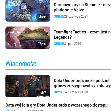
Darmowe gry na Steamie - niezł
platformie Valve

OPINIE
28 czerwca 2021
86
Teamfight Tactics – czym jest
Legends?

OPINIE
3 lipca 2019
20
Wiadomości
Dota Underlords może podzielić
graczy zrezygnowało z zabawy

GRY
9 marca 2021 21:10
7
Data wyjścia gry Dota Underlords z wczesnego dostępu