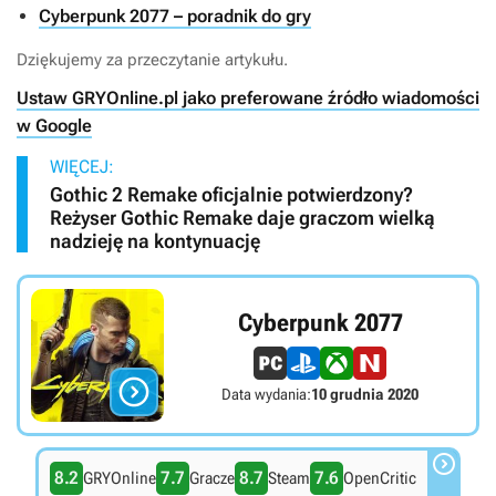
Cyberpunk 2077 – poradnik do gry
Dziękujemy za przeczytanie artykułu.
Ustaw GRYOnline.pl jako preferowane źródło wiadomości
w Google
WIĘCEJ:
Gothic 2 Remake oficjalnie potwierdzony?
Reżyser Gothic Remake daje graczom wielką
nadzieję na kontynuację
Cyberpunk 2077

Data wydania:
10 grudnia 2020

8.2
7.7
8.7
7.6
GRYOnline
Gracze
Steam
OpenCritic