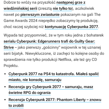
Dobrze to wróży na przyszłość
następnej grze z
wiedźmińskiej serii
(zresztą
nie tylko to
), aczkolwiek
nawet po
pierwszym zwiastunie
pokazanym na gali The
Game Awards 2024 nieprędko zobaczymy tę produkcję,
choć raczej szybciej niż
kontynuację Cyberpunka 2077
.
Wypada też przypomnieć, że w tym roku jedna z bohaterek
serialu Cyberpunk: Edgerunners
trafi do Guilty Gear:
Strive
– jako pierwszy „gościnny” wojownik w tej uznanej
serii bijatyk. Niewykluczone, iż zachęci to kolejne osoby do
sprawdzenia nie tylko produkcji Netflixa, ale też gry CD
Projektu.
Cyberpunk 2077 na PS4 to katastrofa. Miałeś spalić
miasto, nie konsolę, samuraju
Recenzja gry Cyberpunk 2077 – samuraju, masz
świetne RPG do ogrania
Recenzja Cyberpunk 2077: Phantom Liberty – znowu
to zrobili