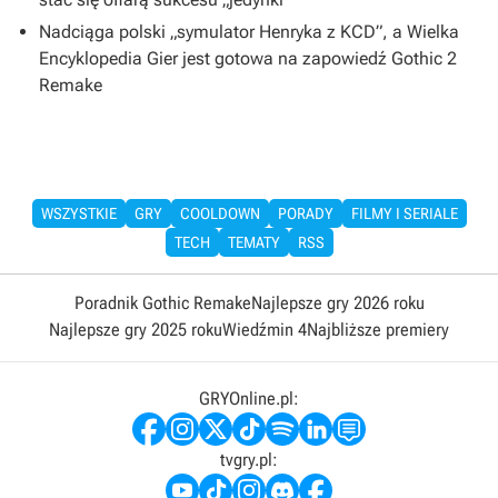
Nadciąga polski „symulator Henryka z KCD”, a Wielka
Encyklopedia Gier jest gotowa na zapowiedź Gothic 2
Remake
WSZYSTKIE
GRY
COOLDOWN
PORADY
FILMY I SERIALE
TECH
TEMATY
RSS
Poradnik Gothic Remake
Najlepsze gry 2026 roku
Najlepsze gry 2025 roku
Wiedźmin 4
Najbliższe premiery
GRYOnline.pl:
tvgry.pl: