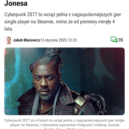
Jonesa
Cyberpunk 2077 to wciąż jedna z najpopularniejszych gier
single player na Steamie, mimo że od premiery minęły 4
lata.

35
Jakub Błażewicz
13 stycznia 2025 13:23
Cyberpunk 2077 po 4 latach to wciąż jedna z najpopularniejszych gier single
player na Steamie, z łatwością wyprzedza Veilguard i Indianę Jonesa