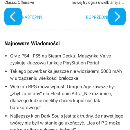
Classic Offensive
nowej trylogii z uwielbianej serii
horrorów. „Ma nietuzinkowe
poglądy”
NASTĘPNY
POPRZEDNI
Najnowsze Wiadomości
Gry z PS4 i PS5 na Steam Decku. Maszynka Valve
zyskuje kluczową funkcję PlayStation Portal
Takiego powerbanka jeszcze nie widziałem! 5000 mAh
w urządzeniu wielkości breloczka
Weteran RPG mówi wprost: Dragon Age zawsze był
„zbyt zacofany” dla Electronic Arts. „Nie rozumieli,
dlaczego ludzie mieliby chcieć kupić coś tak
hardkorowego”
Najlepszy klon Dark Souls jest tak trudny, że nawet jego
twórcy nie byli w stanie go ukończyć. Lies of P 2 może
stać się ofiarą sukcesu „jedynki”