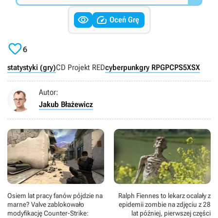


Oceń Grę

6
statystyki (gry)
CD Projekt RED
cyberpunk
gry RPG
PC
PS5
XSX
Autor:
Jakub Błażewicz
Osiem lat pracy fanów pójdzie na
Ralph Fiennes to lekarz ocalały z
marne? Valve zablokowało
epidemii zombie na zdjęciu z 28
modyfikację Counter-Strike:
lat później, pierwszej części