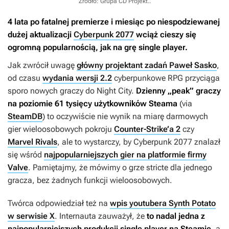
Źródło: Grupa CD Projekt.
.
4 lata po fatalnej premierze i miesiąc po niespodziewanej
dużej aktualizacji
Cyberpunk 2077
wciąż cieszy się
ogromną popularnością, jak na grę single player.
Jak zwrócił uwagę
główny projektant zadań Paweł Sasko
,
od czasu
wydania wersji 2.2
cyberpunkowe RPG przyciąga
sporo nowych graczy do Night City.
Dzienny „peak” graczy
na poziomie 61 tysięcy użytkowników Steama
(via
SteamDB
) to oczywiście nie wynik na miarę darmowych
gier wieloosobowych pokroju
Counter-Strike’a 2
czy
Marvel Rivals
, ale to wystarczy, by
Cyberpunk 2077
znalazł
się wśród
najpopularniejszych gier na platformie firmy
Valve
. Pamiętajmy, że mówimy o grze stricte dla jednego
gracza, bez żadnych funkcji wieloosobowych.
Twórca odpowiedział też na
wpis youtubera Synth Potato
w serwisie X
. Internauta zauważył, że
to nadal jedna z
najpopularniejszych produkcji single player na Steamie,
a