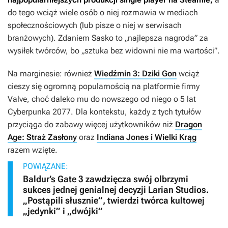
do tego wciąż wiele osób o niej rozmawia w mediach
społecznościowych (lub pisze o niej w serwisach
branżowych). Zdaniem Sasko to „najlepsza nagroda” za
wysiłek twórców, bo „sztuka bez widowni nie ma wartości”.
Na marginesie: również
Wiedźmin 3: Dziki Gon
wciąż
cieszy się ogromną popularnością na platformie firmy
Valve, choć daleko mu do nowszego od niego o 5 lat
Cyberpunka 2077
. Dla kontekstu, każdy z tych tytułów
przyciąga do zabawy więcej użytkowników niż
Dragon
Age: Straż Zasłony
oraz
Indiana Jones i Wielki Krąg
razem wzięte.
POWIĄZANE:
Baldur’s Gate 3 zawdzięcza swój olbrzymi
sukces jednej genialnej decyzji Larian Studios.
„Postąpili słusznie”, twierdzi twórca kultowej
„jedynki” i „dwójki”