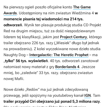
Na pierwszy ogień poszło oficjalne konto
The Game
Awards
. Udostępniony na nim zwiastun
Wiedźmina 4
w
momencie pisania tej wiadomości ma 214 tys.
odtworzeń
. Wynik ten plasuje produkcję studia CD Projekt
Red na drugim miejscu, tuż za dość niespodziewanym
liderem tej klasyfikacji, jakim jest
Project Century
, którego
trailer obejrzano 226 tys. razy („Wiesiek” długo był jednak
na prowadzeniu). Z kolei wyczekiwane nowe dzieło studia
Naughty Dog –
Intergalactic: The Heretic Prophet
– ma
„
tylko” 56 tys. wyświetleń
. 40 tys. odtworzeń zanotował
natomiast nowy materiał z gry
Borderlands 4
. Jeszcze
mniej, bo „zaledwie” 33 tys. razy. obejrzano zwiastun
nowej
Mafii
.
Nowe dzieło „Redów” ma już jednak zdecydowaną
przewagę, jeśli spojrzymy na youtube’owy kanał
IGN
. Tam
trailer przygód Ciri obejrzano już ponad 5,3 miliona razy
.