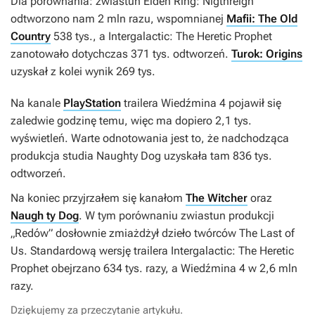
Dla porównania: zwiastun Elden Ring: Nigthreign
odtworzono nam 2 mln razu, wspomnianej
Mafii: The Old
Country
538 tys., a
Intergalactic: The Heretic Prophet
zanotowało dotychczas 371 tys. odtworzeń.
Turok: Origins
uzyskał z kolei wynik 269 tys.
Na kanale
PlayStation
trailera
Wiedźmina 4
pojawił się
zaledwie godzinę temu, więc ma dopiero 2,1 tys.
wyświetleń. Warte odnotowania jest to, że nadchodząca
produkcja studia Naughty Dog uzyskała tam 836 tys.
odtworzeń.
Na koniec przyjrzałem się kanałom
The Witcher
oraz
Naugh ty Dog
. W tym porównaniu zwiastun produkcji
„Redów” dosłownie zmiażdżył dzieło twórców
The Last of
Us
. Standardową wersję trailera
Intergalactic: The Heretic
Prophet
obejrzano 634 tys. razy, a
Wiedźmina 4
w 2,6 mln
razy.
Dziękujemy za przeczytanie artykułu.