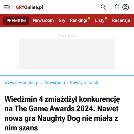




Newsroom
Gry
Rankingi
Listy
Recenzje
PREMIUM
www.gry-online.pl
Newsroom
Newsy o grach


Wiedźmin 4 zmiażdżył konkurencję
na The Game Awards 2024. Nawet
nowa gra Naughty Dog nie miała z
nim szans