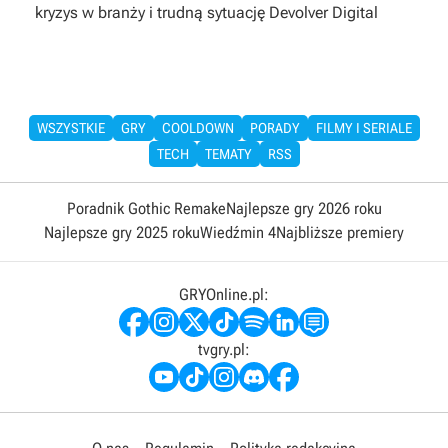
kryzys w branży i trudną sytuację Devolver Digital
WSZYSTKIE
GRY
COOLDOWN
PORADY
FILMY I SERIALE
TECH
TEMATY
RSS
Poradnik Gothic Remake
Najlepsze gry 2026 roku
Najlepsze gry 2025 roku
Wiedźmin 4
Najbliższe premiery
GRYOnline.pl:
tvgry.pl: