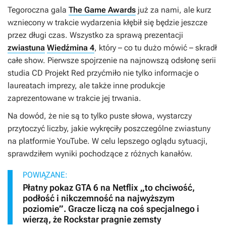
Tegoroczna gala
The Game Awards
już za nami, ale kurz
wzniecony w trakcie wydarzenia kłębił się będzie jeszcze
przez długi czas. Wszystko za sprawą prezentacji
zwiastuna
Wiedźmina 4
, który – co tu dużo mówić – skradł
całe show. Pierwsze spojrzenie na najnowszą odsłonę serii
studia CD Projekt Red przyćmiło nie tylko informacje o
laureatach imprezy, ale także inne produkcje
zaprezentowane w trakcie jej trwania.
Na dowód, że nie są to tylko puste słowa, wystarczy
przytoczyć liczby, jakie wykręciły poszczególne zwiastuny
na platformie YouTube. W celu lepszego oglądu sytuacji,
sprawdziłem wyniki pochodzące z różnych kanałów.
POWIĄZANE:
Płatny pokaz GTA 6 na Netflix „to chciwość,
podłość i nikczemność na najwyższym
poziomie”. Gracze liczą na coś specjalnego i
wierzą, że Rockstar pragnie zemsty