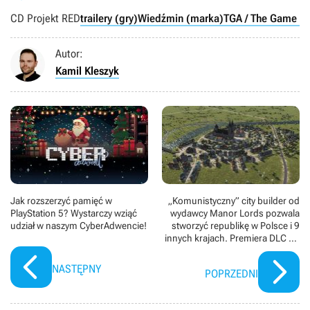
CD Projekt RED
trailery (gry)
Wiedźmin (marka)
TGA / The Game A
Autor:
Kamil Kleszyk
Jak rozszerzyć pamięć w
„Komunistyczny” city builder od
PlayStation 5? Wystarczy wziąć
wydawcy Manor Lords pozwala
udział w naszym CyberAdwencie!
stworzyć republikę w Polsce i 9
innych krajach. Premiera DLC do
Workers & Resources
NASTĘPNY
POPRZEDNI