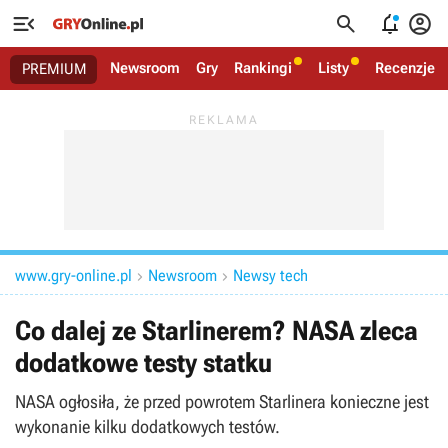




Newsroom
Gry
Rankingi
Listy
Recenzje
PREMIUM
www.gry-online.pl
Newsroom
Newsy tech


Co dalej ze Starlinerem? NASA zleca
dodatkowe testy statku
NASA ogłosiła, że przed powrotem Starlinera konieczne jest
wykonanie kilku dodatkowych testów.