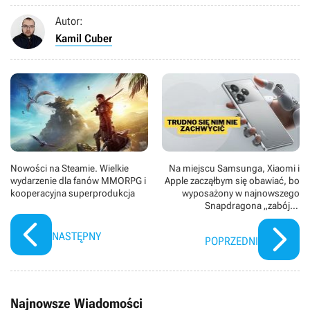
Autor:
Kamil Cuber
Nowości na Steamie. Wielkie
Na miejscu Samsunga, Xiaomi i
wydarzenie dla fanów MMORPG i
Apple zacząłbym się obawiać, bo
kooperacyjna superprodukcja
wyposażony w najnowszego
Snapdragona „zabójca
flagowców” powraca i ma
wszystko, by stać się hitem
NASTĘPNY
POPRZEDNI
Najnowsze Wiadomości