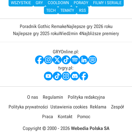
WSZYSTKIE
GRY
COOLDOWN
PORADY
FILMY I SERIALE
TECH
TEMATY
RSS
Poradnik Gothic Remake
Najlepsze gry 2026 roku
Najlepsze gry 2025 roku
Wiedźmin 4
Najbliższe premiery
GRYOnline.pl:
tvgry.pl:
O nas
Regulamin
Polityka redakcyjna
Polityka prywatności
Ustawienia cookies
Reklama
Zespół
Praca
Kontakt
Pomoc
Copyright © 2000 -
2026
Webedia Polska SA