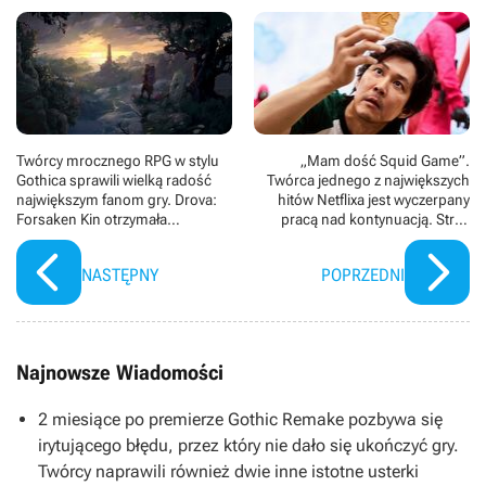
Twórcy mrocznego RPG w stylu
„Mam dość Squid Game”.
Gothica sprawili wielką radość
Twórca jednego z największych
największym fanom gry. Drova:
hitów Netflixa jest wyczerpany
Forsaken Kin otrzymała
pracą nad kontynuacją. Stres
aktualizację 1.2
związany z 1. sezonem przypłacił
utratą zębów
NASTĘPNY
POPRZEDNI
Najnowsze Wiadomości
2 miesiące po premierze Gothic Remake pozbywa się
irytującego błędu, przez który nie dało się ukończyć gry.
Twórcy naprawili również dwie inne istotne usterki