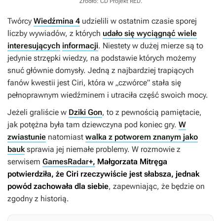
Źródło: CD Projekt RED
.
Twórcy
Wiedźmina 4
udzielili w ostatnim czasie sporej
liczby wywiadów, z których
udało się wyciągnąć wiele
interesujących
informacji
. Niestety w dużej mierze są to
jedynie strzępki wiedzy, na podstawie których możemy
snuć głównie domysły. Jedną z najbardziej trapiących
fanów kwestii jest Ciri, która w „czwórce” stała się
pełnoprawnym wiedźminem i utraciła część swoich mocy.
Jeżeli graliście w
Dziki Gon
, to z pewnością pamiętacie,
jak potężna była tam dziewczyna pod koniec gry.
W
zwiastunie
natomiast
walka z potworem znanym jako
bauk
sprawia jej niemałe problemy. W rozmowie z
serwisem
GamesRadar+,
Małgorzata Mitręga
potwierdziła, że Ciri rzeczywiście jest słabsza, jednak
powód zachowała dla siebie
, zapewniając, że będzie on
zgodny z historią.