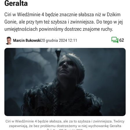
Geralta
Ciri w Wiedźminie 4 będzie znacznie słabsza niż w Dzikim
Gonie, ale przy tym też szybsza i zwinniejsza. Do tego w jej
umiejętnościach powinniśmy dostrzec znajome ruchy.

62
Marcin Bukowski
20 grudnia 2024 12:11
Ciri w Wiedźminie 4 będzie słabsza, ale za to szybsza i zwinniejsza. Twórcy
zapewniają, że bez problemu dostrzeżemy w niej wychowankę Geralta