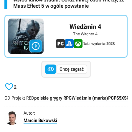
Mass Effect 5 w ogóle powstanie
Wiedźmin 4
The Witcher 4

Data wydania:
2028

Chcę zagrać

2
CD Projekt RED
polskie gry
gry RPG
Wiedźmin (marka)
PC
PS5
XSX
Autor:
Marcin Bukowski