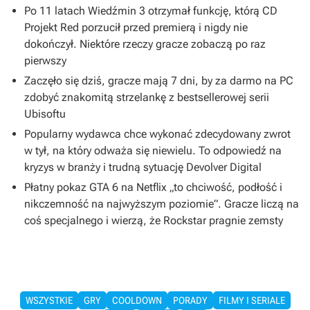
Po 11 latach Wiedźmin 3 otrzymał funkcję, którą CD
Projekt Red porzucił przed premierą i nigdy nie
dokończył. Niektóre rzeczy gracze zobaczą po raz
pierwszy
Zaczęło się dziś, gracze mają 7 dni, by za darmo na PC
zdobyć znakomitą strzelankę z bestsellerowej serii
Ubisoftu
Popularny wydawca chce wykonać zdecydowany zwrot
w tył, na który odważa się niewielu. To odpowiedź na
kryzys w branży i trudną sytuację Devolver Digital
Płatny pokaz GTA 6 na Netflix „to chciwość, podłość i
nikczemność na najwyższym poziomie”. Gracze liczą na
coś specjalnego i wierzą, że Rockstar pragnie zemsty
WSZYSTKIE
GRY
COOLDOWN
PORADY
FILMY I SERIALE