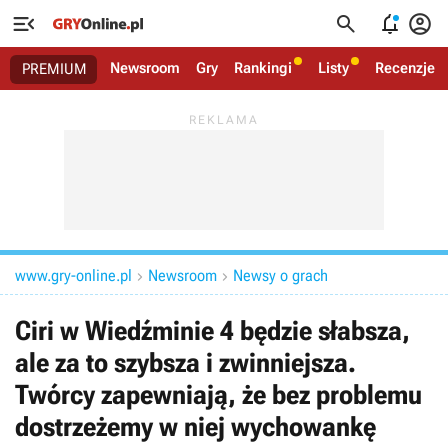




Newsroom
Gry
Rankingi
Listy
Recenzje
PREMIUM
www.gry-online.pl
Newsroom
Newsy o grach


Ciri w Wiedźminie 4 będzie słabsza,
ale za to szybsza i zwinniejsza.
Twórcy zapewniają, że bez problemu
dostrzeżemy w niej wychowankę