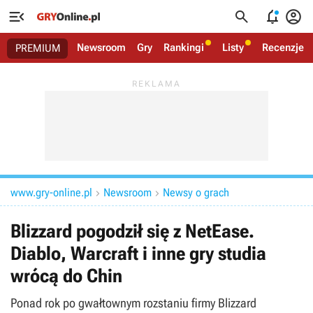




Newsroom
Gry
Rankingi
Listy
Recenzje
PREMIUM
www.gry-online.pl
Newsroom
Newsy o grach


Blizzard pogodził się z NetEase.
Diablo, Warcraft i inne gry studia
wrócą do Chin
Ponad rok po gwałtownym rozstaniu firmy Blizzard