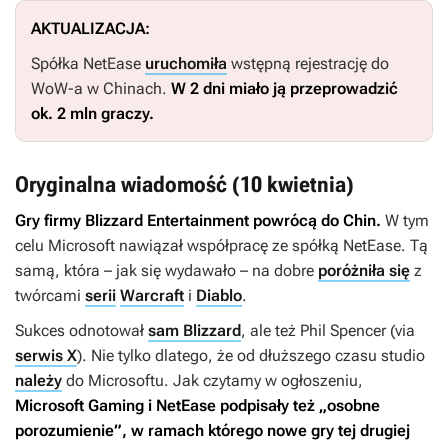
AKTUALIZACJA:
Spółka NetEase
uruchomiła
wstępną rejestrację do
WoW-a
w Chinach.
W 2 dni miało ją przeprowadzić
ok. 2 mln graczy.
Oryginalna wiadomość (10 kwietnia)
Gry firmy Blizzard Entertainment powrócą do Chin.
W tym
celu Microsoft nawiązał współpracę ze spółką NetEase. Tą
samą, która – jak się wydawało – na dobre
poróżniła się
z
twórcami
serii
Warcraft
i
Diablo
.
Sukces odnotował
sam Blizzard
, ale też Phil Spencer (via
serwis X
). Nie tylko dlatego, że od dłuższego czasu studio
należy
do Microsoftu. Jak czytamy w ogłoszeniu,
Microsoft Gaming i NetEase podpisały też „osobne
porozumienie”, w ramach którego nowe gry tej drugiej