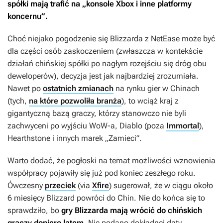
spółki mają trafić na „konsole Xbox i inne platformy
koncernu”.
Choć niejako pogodzenie się Blizzarda z NetEase może być
dla części osób zaskoczeniem (zwłaszcza w kontekście
działań chińskiej spółki po nagłym rozejściu się dróg obu
deweloperów), decyzja jest jak najbardziej zrozumiała.
Nawet po
ostatnich zmianach
na rynku gier w Chinach
(tych,
na które pozwoliła branża
), to wciąż kraj z
gigantyczną bazą graczy, którzy stanowczo nie byli
zachwyceni po wyjściu
WoW-a
,
Diablo
(poza
Immortal
),
Hearthstone
i innych marek „Zamieci”.
Warto dodać, że pogłoski na temat możliwości wznowienia
współpracy pojawiły się już pod koniec zeszłego roku.
Ówczesny
przeciek
(via
Xfire
) sugerował, że w ciągu około
6 miesięcy Blizzard powróci do Chin. Nie do końca się to
sprawdziło, bo
gry Blizzarda mają wrócić do chińskich
graczy dopiero latem.
Nie podano dokładnej daty.