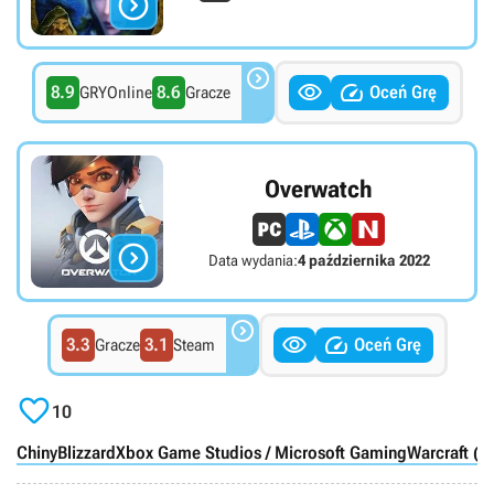




8.9
8.6
Oceń Grę
GRYOnline
Gracze
Overwatch

Data wydania:
4 października 2022



3.3
3.1
Oceń Grę
Gracze
Steam

10
Chiny
Blizzard
Xbox Game Studios / Microsoft Gaming
Warcraft (m