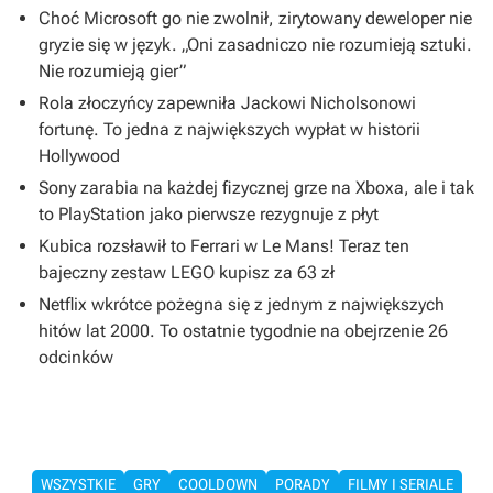
Choć Microsoft go nie zwolnił, zirytowany deweloper nie
gryzie się w język. „Oni zasadniczo nie rozumieją sztuki.
Nie rozumieją gier”
Rola złoczyńcy zapewniła Jackowi Nicholsonowi
fortunę. To jedna z największych wypłat w historii
Hollywood
Sony zarabia na każdej fizycznej grze na Xboxa, ale i tak
to PlayStation jako pierwsze rezygnuje z płyt
Kubica rozsławił to Ferrari w Le Mans! Teraz ten
bajeczny zestaw LEGO kupisz za 63 zł
Netflix wkrótce pożegna się z jednym z największych
hitów lat 2000. To ostatnie tygodnie na obejrzenie 26
odcinków
WSZYSTKIE
GRY
COOLDOWN
PORADY
FILMY I SERIALE