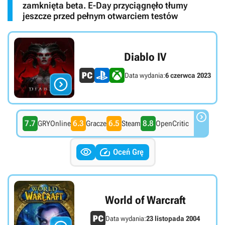
zamknięta beta. E-Day przyciągnęło tłumy
jeszcze przed pełnym otwarciem testów
Diablo IV
Data wydania:
6 czerwca 2023


7.7
6.3
6.5
8.8
GRYOnline
Gracze
Steam
OpenCritic


Oceń Grę
World of Warcraft
Data wydania:
23 listopada 2004