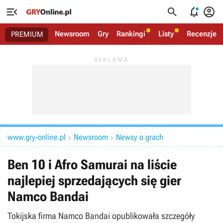




Newsroom
Gry
Rankingi
Listy
Recenzje
PREMIUM
www.gry-online.pl
Newsroom
Newsy o grach


Ben 10 i Afro Samurai na liście
najlepiej sprzedających się gier
Namco Bandai
Tokijska firma Namco Bandai opublikowała szczegóły