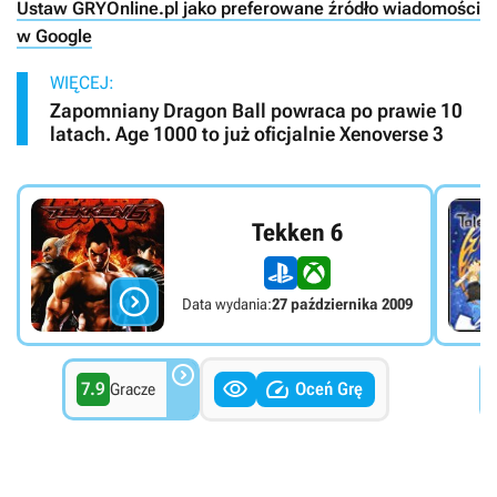
Ustaw GRYOnline.pl jako preferowane źródło wiadomości
w Google
WIĘCEJ:
Zapomniany Dragon Ball powraca po prawie 10
latach. Age 1000 to już oficjalnie Xenoverse 3
Tekken 6

Data wydania:
27 października 2009



7.9
Oceń Grę
Gracze