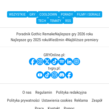
WSZYSTKIE
GRY
COOLDOWN
PORADY
FILMY I SERIALE
TECH
TEMATY
RSS
Poradnik Gothic Remake
Najlepsze gry 2026 roku
Najlepsze gry 2025 roku
Wiedźmin 4
Najbliższe premiery
GRYOnline.pl:
tvgry.pl:
O nas
Regulamin
Polityka redakcyjna
Polityka prywatności
Ustawienia cookies
Reklama
Zespół
Praca
Kontakt
Pomoc