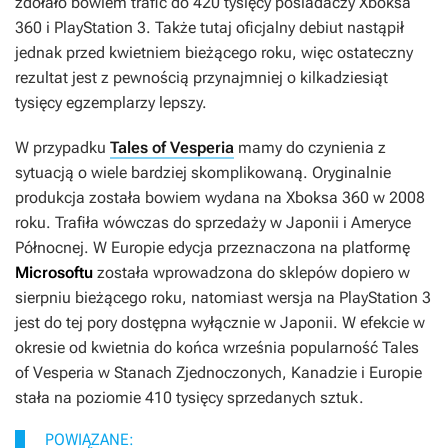
zdołało bowiem trafić do 420 tysięcy posiadaczy Xboksa
360 i PlayStation 3. Także tutaj oficjalny debiut nastąpił
jednak przed kwietniem bieżącego roku, więc ostateczny
rezultat jest z pewnością przynajmniej o kilkadziesiąt
tysięcy egzemplarzy lepszy.
W przypadku
Tales of Vesperia
mamy do czynienia z
sytuacją o wiele bardziej skomplikowaną. Oryginalnie
produkcja została bowiem wydana na Xboksa 360 w 2008
roku. Trafiła wówczas do sprzedaży w Japonii i Ameryce
Północnej. W Europie edycja przeznaczona na platformę
Microsoftu
została wprowadzona do sklepów dopiero w
sierpniu bieżącego roku, natomiast wersja na PlayStation 3
jest do tej pory dostępna wyłącznie w Japonii. W efekcie w
okresie od kwietnia do końca września popularność
Tales
of Vesperia
w Stanach Zjednoczonych, Kanadzie i Europie
stała na poziomie 410 tysięcy sprzedanych sztuk.
POWIĄZANE: