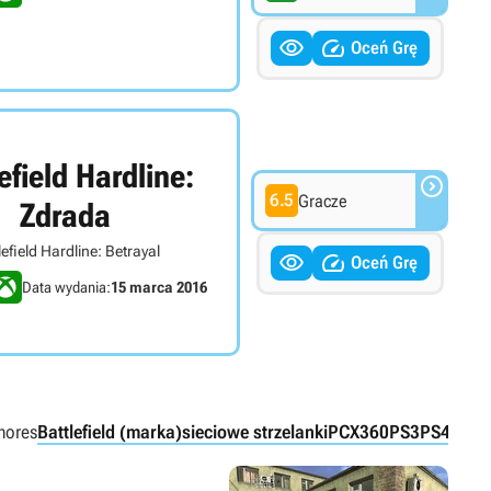


Oceń Grę
efield Hardline:

6.5
Gracze
Zdrada
lefield Hardline: Betrayal


Oceń Grę
Data wydania:
15 marca 2016
hores
Battlefield (marka)
sieciowe strzelanki
PC
X360
PS3
PS4
XON