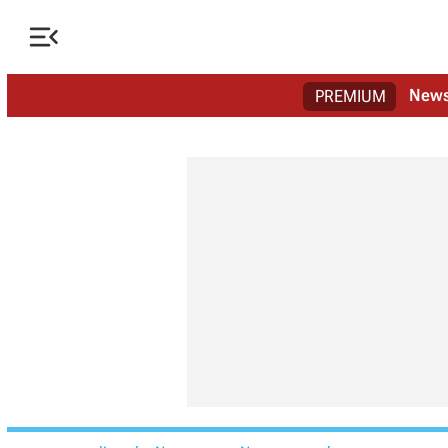

New
PREMIUM