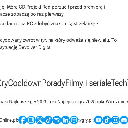
ję, którą CD Projekt Red porzucił przed premierą i
gracze zobaczą po raz pierwszy
y za darmo na PC zdobyć znakomitą strzelankę z
dowany zwrot w tył, na który odważa się niewielu. To
sytuację Devolver Digital
Gry
Cooldown
Porady
Filmy i seriale
Tech
emake
Najlepsze gry 2026 roku
Najlepsze gry 2025 roku
Wiedźmin 
nline.pl:
tvgry.pl: