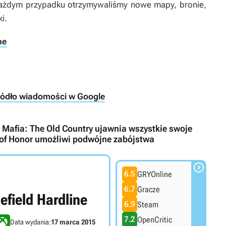
każdym przypadku otrzymywaliśmy nowe mapy, bronie,
i.
ne
ródło wiadomości w Google
o Mafia: The Old Country ujawnia wszystkie swoje
of Honor umożliwi podwójne zabójstwa

6.5
GRYOnline
6.7
Gracze
lefield Hardline
6.9
Steam
7.2
OpenCritic
Data wydania:
17 marca 2015