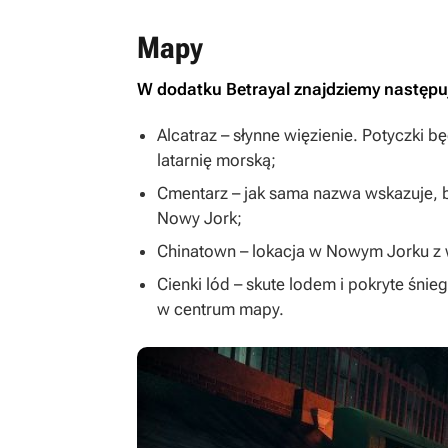
Mapy
W dodatku
Betrayal
znajdziemy następuj
Alcatraz – słynne więzienie. Potyczki b
latarnię morską;
Cmentarz – jak sama nazwa wskazuje, b
Nowy Jork;
Chinatown – lokacja w Nowym Jorku z 
Cienki lód – skute lodem i pokryte śni
w centrum mapy.