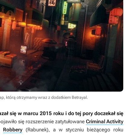
p, którą otrzymamy wraz z dodatkiem Betrayal.
zał się w marcu 2015 roku i do tej pory doczekał się
ojawiło się rozszerzenie zatytułowane
Criminal Activity
my
Robbery
(
Rabunek
), a w styczniu bieżącego roku