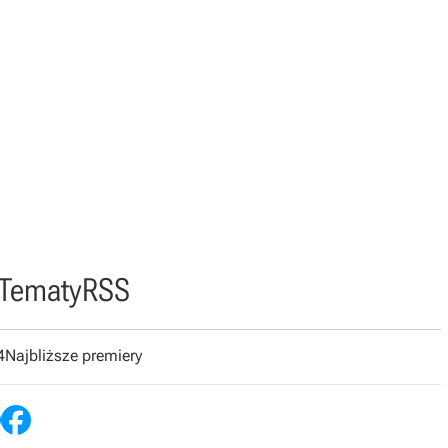
Tematy
RSS
4
Najbliższe premiery