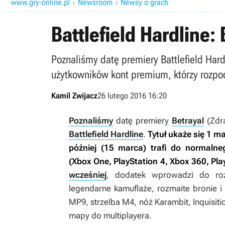
www.gry-online.pl
Newsroom
Newsy o grach


Battlefield Hardline:
Poznaliśmy datę premiery Battlefield Hard
użytkowników kont premium, którzy rozpo
Kamil Zwijacz
26 lutego 2016 16:20
Poznaliśmy
datę premiery
Betrayal
(
Zdr
Battlefield Hardline
.
Tytuł ukaże się 1 
później (15 marca) trafi do normaln
(Xbox One, PlayStation 4, Xbox 360, Pla
wcześniej
, dodatek wprowadzi do roz
legendarne kamuflaże, rozmaite bronie i
MP9, strzelba M4, nóż Karambit, Inquisiti
mapy do multiplayera.