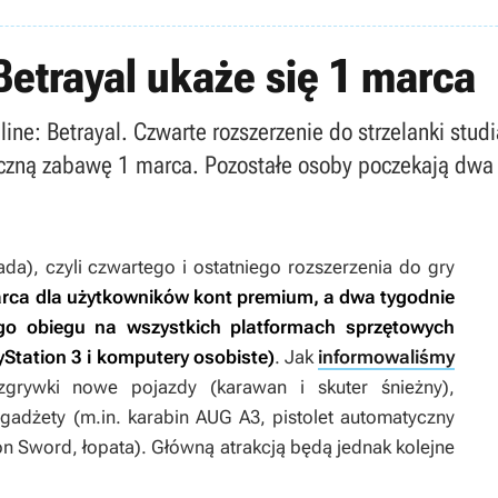
 Betrayal ukaże się 1 marca
line: Betrayal. Czwarte rozszerzenie do strzelanki stud
czną zabawę 1 marca. Pozostałe osoby poczekają dwa 
ada
), czyli czwartego i ostatniego rozszerzenia do gry
marca dla użytkowników kont premium, a dwa tygodnie
ego obiegu na wszystkich platformach sprzętowych
yStation 3 i komputery osobiste)
. Jak
informowaliśmy
grywki nowe pojazdy (karawan i skuter śnieżny),
 gadżety (m.in. karabin AUG A3, pistolet automatyczny
on Sword, łopata). Główną atrakcją będą jednak kolejne