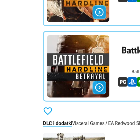

Battl
Batt


DLC i dodatki
Visceral Games / EA Redwood S