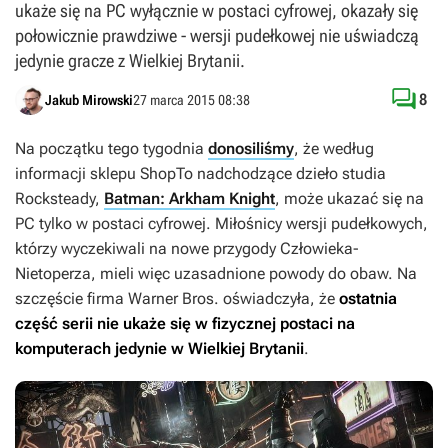
ukaże się na PC wyłącznie w postaci cyfrowej, okazały się
połowicznie prawdziwe - wersji pudełkowej nie uświadczą
jedynie gracze z Wielkiej Brytanii.

8
Jakub Mirowski
27 marca 2015 08:38
Na początku tego tygodnia
donosiliśmy
, że według
informacji sklepu ShopTo nadchodzące dzieło studia
Rocksteady,
Batman: Arkham Knight
, może ukazać się na
PC tylko w postaci cyfrowej. Miłośnicy wersji pudełkowych,
którzy wyczekiwali na nowe przygody Człowieka-
Nietoperza, mieli więc uzasadnione powody do obaw. Na
szczęście firma Warner Bros. oświadczyła, że
ostatnia
część serii nie ukaże się w fizycznej postaci na
komputerach jedynie w Wielkiej Brytanii
.