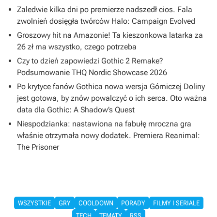
Zaledwie kilka dni po premierze nadszedł cios. Fala
zwolnień dosięgła twórców Halo: Campaign Evolved
Groszowy hit na Amazonie! Ta kieszonkowa latarka za
26 zł ma wszystko, czego potrzeba
Czy to dzień zapowiedzi Gothic 2 Remake?
Podsumowanie THQ Nordic Showcase 2026
Po krytyce fanów Gothica nowa wersja Górniczej Doliny
jest gotowa, by znów powalczyć o ich serca. Oto ważna
data dla Gothic: A Shadow’s Quest
Niespodzianka: nastawiona na fabułę mroczna gra
właśnie otrzymała nowy dodatek. Premiera Reanimal:
The Prisoner
WSZYSTKIE
GRY
COOLDOWN
PORADY
FILMY I SERIALE
TECH
TEMATY
RSS