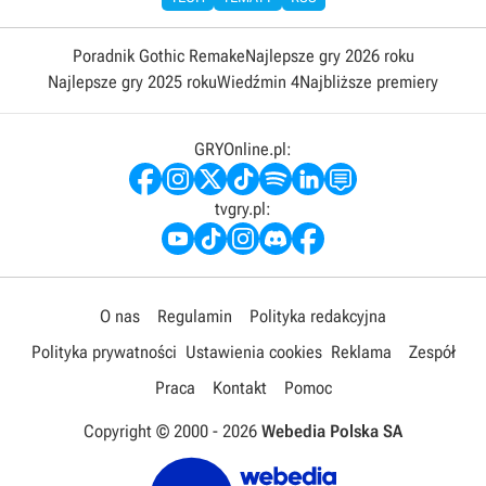
Poradnik Gothic Remake
Najlepsze gry 2026 roku
Najlepsze gry 2025 roku
Wiedźmin 4
Najbliższe premiery
GRYOnline.pl:
tvgry.pl:
O nas
Regulamin
Polityka redakcyjna
Polityka prywatności
Ustawienia cookies
Reklama
Zespół
Praca
Kontakt
Pomoc
Copyright © 2000 -
2026
Webedia Polska SA