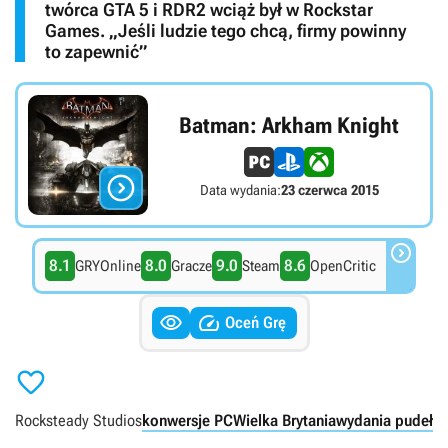
twórca GTA 5 i RDR2 wciąż był w Rockstar
Games. „Jeśli ludzie tego chcą, firmy powinny
to zapewnić”
Batman: Arkham Knight

Data wydania:
23 czerwca 2015

8.1
8.0
9.0
8.6
GRYOnline
Gracze
Steam
OpenCritic


Oceń Grę

Rocksteady Studios
konwersje PC
Wielka Brytania
wydania pudełk