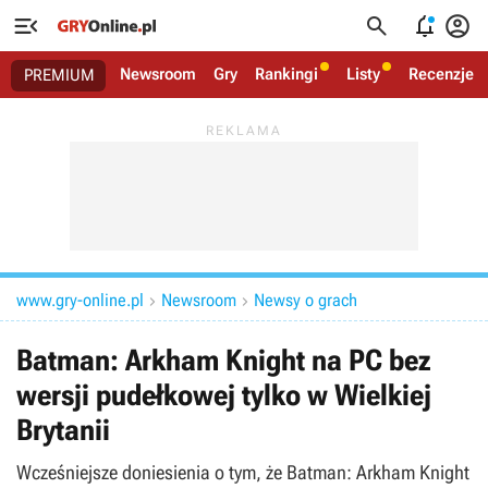




Newsroom
Gry
Rankingi
Listy
Recenzje
PREMIUM
www.gry-online.pl
Newsroom
Newsy o grach


Batman: Arkham Knight na PC bez
wersji pudełkowej tylko w Wielkiej
Brytanii
Wcześniejsze doniesienia o tym, że Batman: Arkham Knight