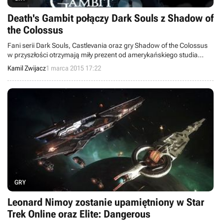
Death's Gambit połączy Dark Souls z Shadow of
the Colossus
Fani serii Dark Souls, Castlevania oraz gry Shadow of the Colossus
w przyszłości otrzymają miły prezent od amerykańskiego studia
White Rabbit. Deweloper zapowiedział bowiem Death's Gambit - tytuł
Kamil Zwijacz
1 marca 2015 17:22
łączący w jedno wymienione wcześniej produkcje.
GRY
Leonard Nimoy zostanie upamiętniony w Star
Trek Online oraz Elite: Dangerous