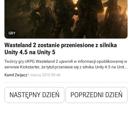
GRY
Wasteland 2 zostanie przeniesione z silnika
Unity 4.5 na Unity 5
Twórcy gry cRPG Wasteland 2 ujawnili w informacji opublikowanej w
serwisie Kickstarter, że tytuł przeniesie się z silnika Unity 4.5 na Unity
5. Dzięki temu produkcja zostanie usprawniona pod względem
Kamil Zwijacz
1 marca 2015 09:46
graficznym, a moderzy otrzymają więcej narzędzi.
NASTĘPNY DZIEŃ
POPRZEDNI DZIEŃ