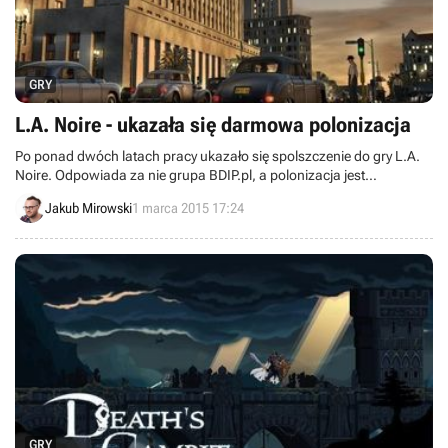
GRY
L.A. Noire - ukazała się darmowa polonizacja
Po ponad dwóch latach pracy ukazało się spolszczenie do gry L.A.
Noire. Odpowiada za nie grupa BDIP.pl, a polonizacja jest
powiązana z akcją charytatywną Tłumaczymy w rytmie serca.
Jakub Mirowski
1 marca 2015 17:24
GRY