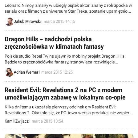
Leonard Nimoy, zmarły w ubiegły piątek aktor, znany z roli Spocka w
serialu oraz filmach z uniwersum Star Treka, zostanie upamiętniony
w grach Star Trek Online oraz Elite: Dangerous przy okazji
Jakub Mirowski
1 marca 2015 14:15
najbliższych aktualizacji.
Dragon Hills – nadchodzi polska
zręcznościówka w klimatach fantasy
Polskie studio Rebel Twins ujawniło mobilny projekt Dragon Hills.
Będzie to zręcznościówka fantasy, stanowiąca rozwinięcie
pomysłów z serii Super Mega Worm.
Adrian Werner
1 marca 2015 12:25
Resident Evil: Revelations 2 na PC z modem
umożliwiającym zabawę w lokalnym co-opie
Kilka dni temu ukazał się pierwszy odcinek gry Resident Evil:
Revelations 2. Okazało się, że PC-towa wersja produkcji nie wspiera
lokalnego co-opa. Z pomocą graczom przyszedł jednak moder
Kamil Zwijacz
1 marca 2015 10:54
Sectus, który udostępnił program pozwalający na włączenie tej opcji.