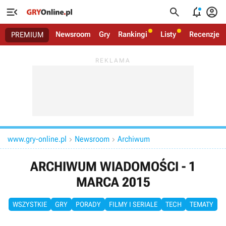




Newsroom
Gry
Rankingi
Listy
Recenzje
PREMIUM
www.gry-online.pl
Newsroom
Archiwum


ARCHIWUM WIADOMOŚCI - 1
MARCA 2015
WSZYSTKIE
GRY
PORADY
FILMY I SERIALE
TECH
TEMATY