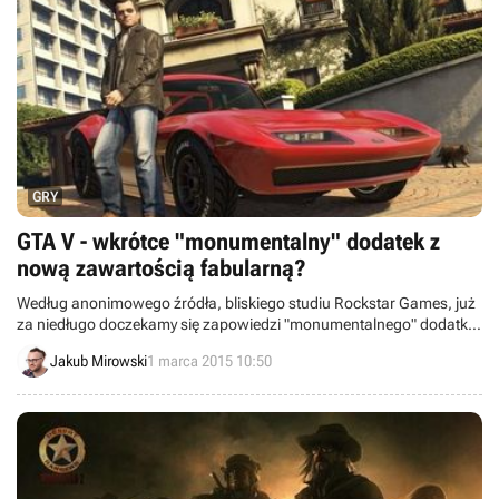
GRY
GTA V - wkrótce "monumentalny" dodatek z
nową zawartością fabularną?
Według anonimowego źródła, bliskiego studiu Rockstar Games, już
za niedługo doczekamy się zapowiedzi "monumentalnego" dodatku
do GTA V z nową fabularną zawartością.
Jakub Mirowski
1 marca 2015 10:50