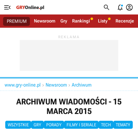




Newsroom
Gry
Rankingi
Listy
Recenzje
PREMIUM
www.gry-online.pl
Newsroom
Archiwum


ARCHIWUM WIADOMOŚCI - 15
MARCA 2015
WSZYSTKIE
GRY
PORADY
FILMY I SERIALE
TECH
TEMATY