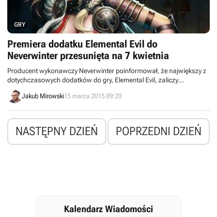
GRY
Premiera dodatku Elemental Evil do
Neverwinter przesunięta na 7 kwietnia
Producent wykonawczy Neverwinter poinformował, że największy z
dotychczasowych dodatków do gry, Elemental Evil, zaliczy
opóźnienie i pojawi się 7 kwietnia. Początkowo rozszerzenie miało
Jakub Mirowski
15 marca 2015 09:20
zostać wydane 17 marca.
NASTĘPNY DZIEŃ
POPRZEDNI DZIEŃ
Kalendarz Wiadomości