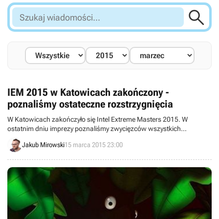

Szukaj
wiadomości...
IEM 2015 w Katowicach zakończony -
poznaliśmy ostateczne rozstrzygnięcia
W Katowicach zakończyło się Intel Extreme Masters 2015. W
ostatnim dniu imprezy poznaliśmy zwycięzców wszystkich
najważniejszych turniejów: w Counter-Strike: Global Offensive,
Jakub Mirowski
15 marca 2015 23:00
StarCrafta II oraz League of Legends.