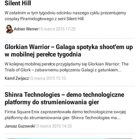
Silent Hill
W ostatnim w tym tygodniu odcinku naszego cyklu prezentujemy
cosplay Piramidogłowego z serii Silent Hill.
Adrian Werner
15 marca 2015 17:25
Glorkian Warrior – Galaga spotyka shoot'em up
w mobilnej perełce tygodnia
W kolejnej mobilnej perełce przyglądamy się Glorkian Warrior: The
Trials of Glork – zabawnemu połączeniu Galagi z gatunkiem
shoot'em up. Zwariowany tytuł dostępny jest w AppStore od
Kamil Zwijacz
15 marca 2015 15:10
dłuższego czasu, ale w ostatnich dniach w końcu trafił także do
oferty sklepu Google Play.
Shinra Technologies – demo technologiczne
platformy do strumieniowania gier
Firma Square Enix zaprezentowała demo technologiczne swojej
platformy do strumieniowania gier. Shinra Technologies ma
pozwolić na uruchamianie gier w chmurze, co uniezależni
Janusz Guzowski
15 marca 2015 14:33
rozgrywkę od posiadanej konfiguracji sprzętowej. Beta-testy
serwisu mają rozpocząć się latem.