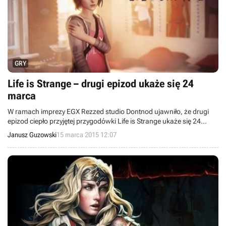
GRY
Life is Strange – drugi epizod ukaże się 24
marca
W ramach imprezy EGX Rezzed studio Dontnod ujawniło, że drugi
epizod ciepło przyjętej przygodówki Life is Strange ukaże się 24
marca. Jest to drobne opóźnienie w stosunku do pierwotnych
Janusz Guzowski
15 marca 2015 12:07
założeń. Podczas wystąpienia zaprezentowano również 15 minut
rozgrywki z nadchodzącego odcinka.