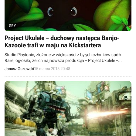
GRY
Project Ukulele – duchowy następca Banjo-
Kazooie trafi w maju na Kickstartera
Studio Playtonic, złożone w większości z byłych członków spółki
Rare, ogłosiło, że ich najnowsza produkcja – Project Ukulele –
będąca duchowym następcą gry Banjo-Kazooie, trafi w maju na
Janusz Guzowski
15 marca 2015 20:48
Kickstartera. Decyzja wynika z bardzo pozytywnej reakcji
społeczności graczy na wieść o rozpoczęciu prac nad tytułem.