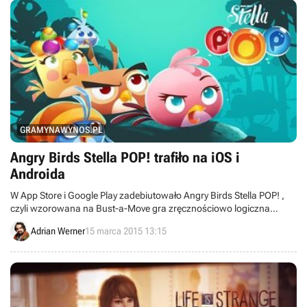
GRAMYNAWYNOS.PL
Angry Birds Stella POP! trafiło na iOS i
Androida
W App Store i Google Play zadebiutowało Angry Birds Stella POP! ,
czyli wzorowana na Bust-a-Move gra zręcznościowo logiczna
fińskiego studia Rovio.
Adrian Werner
15 marca 2015 13:15