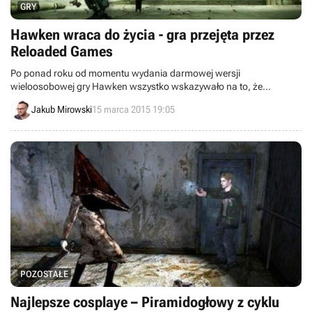
GRY
Hawken wraca do życia - gra przejęta przez
Reloaded Games
Po ponad roku od momentu wydania darmowej wersji
wieloosobowej gry Hawken wszystko wskazywało na to, że
produkcja została porzucona. Informacje na profilu tej produkcji na
Jakub Mirowski
15 marca 2015 19:05
Facebooku wskazują jednak na to, że tytuł może znowu zacząć
funkcjonować pod skrzydłami studia Reloaded Games.
POZOSTAŁE
Najlepsze cosplaye – Piramidogłowy z cyklu