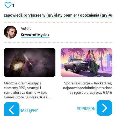

1
zapowiedź (gry)
screeny (gry)
daty premier / opóźnienia (gry)
Ass
Autor:
Krzysztof Mysiak
Mroczna gra mieszająca
Spora rekrutacja w Rockstarze,
elementy RPG, strategii i
najprawdopodobniej potrzebne
symulatora za darmo w Epic
są ręce do pracy przy GTA 6
Games Store. Sunless Skies
zebrało bardzo wysokie oceny
POPRZEDNI
NASTĘPNY