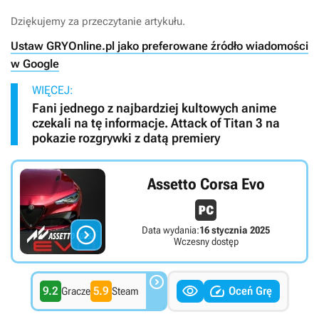
Dziękujemy za przeczytanie artykułu.
Ustaw GRYOnline.pl jako preferowane źródło wiadomości
w Google
WIĘCEJ:
Fani jednego z najbardziej kultowych anime
czekali na tę informacje. Attack of Titan 3 na
pokazie rozgrywki z datą premiery
Assetto Corsa Evo

Data wydania:
16 stycznia 2025
Wczesny dostęp



9.2
5.9
Oceń Grę
Gracze
Steam