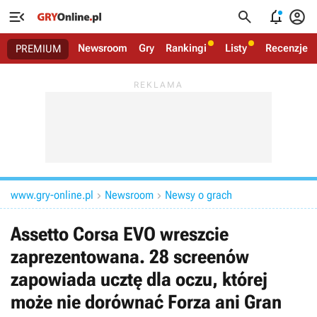




Newsroom
Gry
Rankingi
Listy
Recenzje
PREMIUM
www.gry-online.pl
Newsroom
Newsy o grach


Assetto Corsa EVO wreszcie
zaprezentowana. 28 screenów
zapowiada ucztę dla oczu, której
może nie dorównać Forza ani Gran