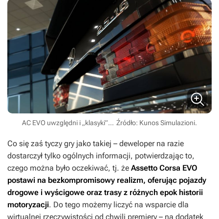
AC EVO uwzględni i „klasyki”…
Źródło: Kunos Simulazioni.
Co się zaś tyczy gry jako takiej – deweloper na razie
dostarczył tylko ogólnych informacji, potwierdzając to,
czego można było oczekiwać, tj. że
Assetto Corsa EVO
postawi na bezkompromisowy realizm, oferując pojazdy
drogowe i wyścigowe oraz trasy z różnych epok historii
motoryzacji
. Do tego możemy liczyć na wsparcie dla
wirtualnej rzeczywistości od chwili premiery – na dodatek