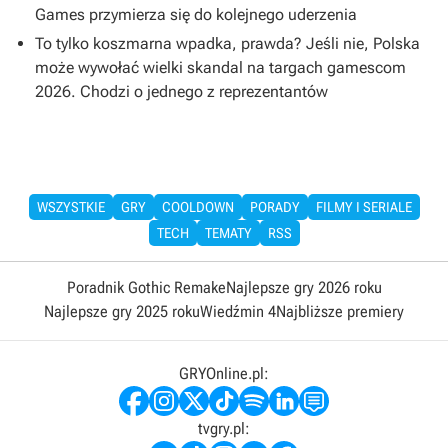
Games przymierza się do kolejnego uderzenia
To tylko koszmarna wpadka, prawda? Jeśli nie, Polska
może wywołać wielki skandal na targach gamescom
2026. Chodzi o jednego z reprezentantów
WSZYSTKIE
GRY
COOLDOWN
PORADY
FILMY I SERIALE
TECH
TEMATY
RSS
Poradnik Gothic Remake
Najlepsze gry 2026 roku
Najlepsze gry 2025 roku
Wiedźmin 4
Najbliższe premiery
GRYOnline.pl:
tvgry.pl: