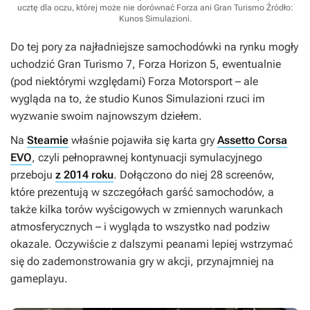
ucztę dla oczu, której może nie dorównać Forza ani Gran Turismo
Źródło:
Kunos Simulazioni
.
Do tej pory za najładniejsze samochodówki na rynku mogły
uchodzić
Gran Turismo 7
,
Forza Horizon 5
, ewentualnie
(pod niektórymi względami)
Forza Motorsport
– ale
wygląda na to, że studio Kunos Simulazioni rzuci im
wyzwanie swoim najnowszym dziełem.
Na
Steamie
właśnie pojawiła się karta gry
Assetto Corsa
EVO
, czyli pełnoprawnej kontynuacji symulacyjnego
przeboju
z 2014 roku
. Dołączono do niej 28 screenów,
które prezentują w szczegółach garść samochodów, a
także kilka torów wyścigowych w zmiennych warunkach
atmosferycznych – i wygląda to wszystko nad podziw
okazale. Oczywiście z dalszymi peanami lepiej wstrzymać
się do zademonstrowania gry w akcji, przynajmniej na
gameplayu.