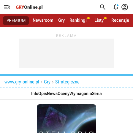




Newsroom
Gry
Rankingi
Listy
Recenzje
PREMIUM
www.gry-online.pl
Gry
Strategiczne


Info
Opis
News
Oceny
Wymagania
Seria