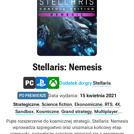
Stellaris: Nemesis
Dodatek do gry
Stellaris
Data wydania:
15 kwietnia 2021
PO PREMIERZE
Strategiczne
,
Science fiction
,
Ekonomiczne
,
RTS
,
4X
,
Sandbox
,
Kosmiczne
,
Grand strategy
,
Multiplayer
,
Singleplayer
,
Internet
Piąte rozszerzenie do kosmicznej strategii. Stellaris: Nemesis
wprowadza szpiegostwo oraz urozmaica końcowy etap
rozgrywki, pozwalając graczom zmierzyć się z ogromnym