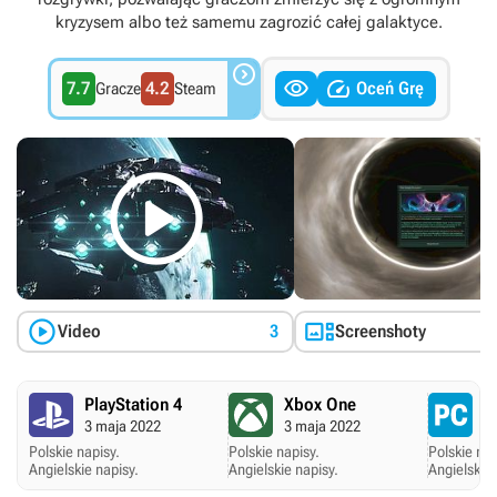
kryzysem albo też samemu zagrozić całej galaktyce.



7.7
4.2
Oceń Grę
Gracze
Steam



Video
3
Screenshoty
PlayStation 4
Xbox One
P
3 maja 2022
3 maja 2022
15
Polskie napisy.
Polskie napisy.
Polskie nap
Angielskie napisy.
Angielskie napisy.
Angielskie 