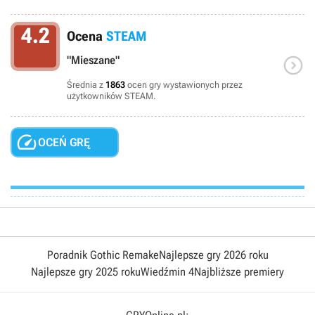
4.2
Ocena
STEAM

"Mieszane"
Średnia z
1863
ocen gry wystawionych przez
użytkowników STEAM.

OCEŃ GRĘ
Poradnik Gothic Remake
Najlepsze gry 2026 roku
Najlepsze gry 2025 roku
Wiedźmin 4
Najbliższe premiery