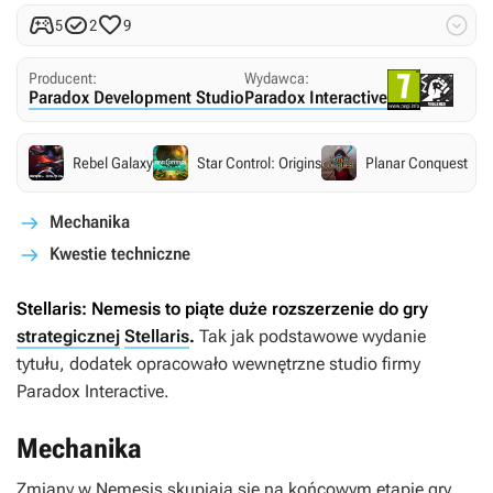




5
2
9
Producent:
Wydawca:
Paradox Development Studio
Paradox Interactive
Rebel Galaxy
Star Control: Origins
Planar Conquest
Mechanika
Kwestie techniczne
Stellaris: Nemesis
to piąte duże rozszerzenie do gry
strategicznej
Stellaris
.
Tak jak podstawowe wydanie
tytułu, dodatek opracowało wewnętrzne studio firmy
Paradox Interactive.
Mechanika
Zmiany w
Nemesis
skupiają się na końcowym etapie gry,