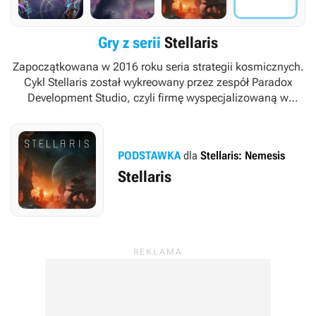
Gry z serii
Stellaris
Zapoczątkowana w 2016 roku seria strategii kosmicznych.
Cykl
Stellaris
został wykreowany przez zespół Paradox
Development Studio, czyli firmę wyspecjalizowaną w
gatunku gier strategicznych, mającą w swoim portfolio
między innymi takie marki, jak
Europa Universalis
,
Hearts
of Iron
,
Victoria
oraz
Crusader Kings
.
PODSTAWKA
dla
Stellaris: Nemesis
Stellaris