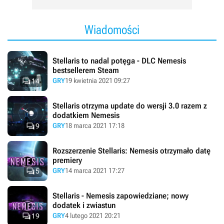
Wiadomości
Stellaris to nadal potęga - DLC Nemesis
bestsellerem Steam

GRY
19 kwietnia 2021 09:27
14
Stellaris otrzyma update do wersji 3.0 razem z
dodatkiem Nemesis

GRY
18 marca 2021 17:18
9
Rozszerzenie Stellaris: Nemesis otrzymało datę
premiery

GRY
14 marca 2021 17:27
5
Stellaris - Nemesis zapowiedziane; nowy
dodatek i zwiastun

GRY
4 lutego 2021 20:21
19