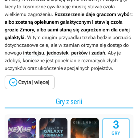
kiedy to kosmiczne cywilizacje muszą stawić czoła
wielkiemu zagrożeniu.
Rozszerzenie daje graczom wybór:
albo zostaną opiekunem galaktycznym i stawią czoła
grozie Zmory, albo sami staną się zagrożeniem dla całej
galaktyki.
W tym drugim przypadku trzeba będzie porzucić
dotychczasowe cele, ale w zamian otrzyma się dostęp do
nowego
interfejsu
,
jednostek
,
perków
i
zadań
. Aby je
zdobyć, konieczne jest popełnianie rozmaitych złych
uczynków oraz ukończenie specjalnych projektów.

Czytaj więcej
Gry z serii
3
GRY