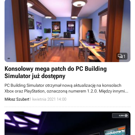

1
Konsolowy mega patch do PC Building
Simulator już dostępny
PC Building Simulator otrzymał nową aktualizację na konsolach
Xbox oraz PlayStation, oznaczoną numerem 1.2.0. Między innymi
dodaje ona do tytułu zupełnie za darmo ponad 250 nowych części,
Miłosz Szubert
1 kwietnia 2021 14:00
w tym procesory AMD Ryzen oraz karty grafiki Nvidia RTX.