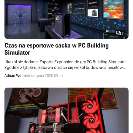

1
Czas na esportowe cacka w PC Building
Simulator
Ukazał się dodatek Esports Expansion do gry PC Building Simulator.
Zgodnie z tytułem, zabawa obraca się wokół budowania pecetów
dla drużyn esportowych oraz pomagania zawodnikom podczas
Adrian Werner
5 sierpnia 2020 09:57
turniejów.