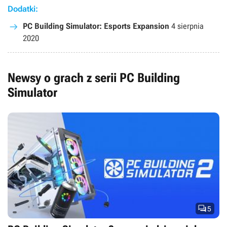
i intuicyjny interfejs. Co ciekawe, autorowi udało się pozyskać
Dodatki:
od wiodących producentów zgodę na wykorzystanie wizerunków
PC Building Simulator: Esports Expansion
4 sierpnia
tworzonych przez nich podzespołów. Dzięki temu podczas
2020
rozgrywki w nasze ręce wpadają części, jakie można znaleźć na
sklepowych półkach.
Newsy o grach z serii PC Building
Simulator

5