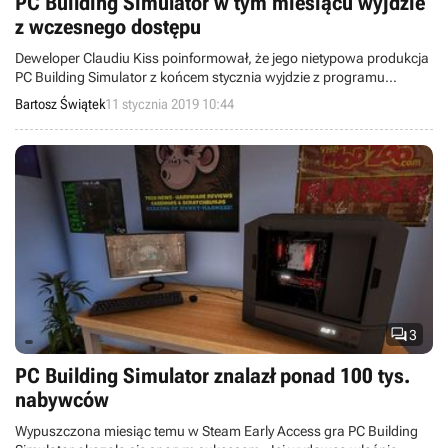
PC Building Simulator w tym miesiącu wyjdzie
z wczesnego dostępu
Deweloper Claudiu Kiss poinformował, że jego nietypowa produkcja
PC Building Simulator z końcem stycznia wyjdzie z programu
wczesnego dostępu. Program trafił na platformę Steam w marcu
Bartosz Świątek
11 stycznia 2019 10:44
2018 roku.

3
PC Building Simulator znalazł ponad 100 tys.
nabywców
Wypuszczona miesiąc temu w Steam Early Access gra PC Building