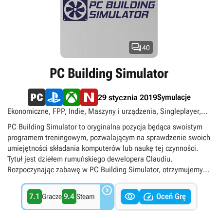

40
PC Building Simulator
Symulacje
29 stycznia 2019
Ekonomiczne, FPP, Indie, Maszyny i urządzenia, Singleplayer,
Xbox Play Anywhere
PC Building Simulator to oryginalna pozycja będąca swoistym
programem treningowym, pozwalającym na sprawdzenie swoich
umiejętności składania komputerów lub naukę tej czynności.
Tytuł jest dziełem rumuńskiego dewelopera Claudiu.
Rozpoczynając zabawę w PC Building Simulator, otrzymujemy
do dyspozycji pustą obudowę, w której musimy ulokować płytę

główną, zasilacz, kartę grafiki i inne podzespoły. Po właściwym


7.1
9.4
Oceń Grę
Gracze
Steam
rozmieszczeniu poszczególnych elementów łączymy je
odpowiednimi kablami. Całość zrealizowano w oparciu o prosty