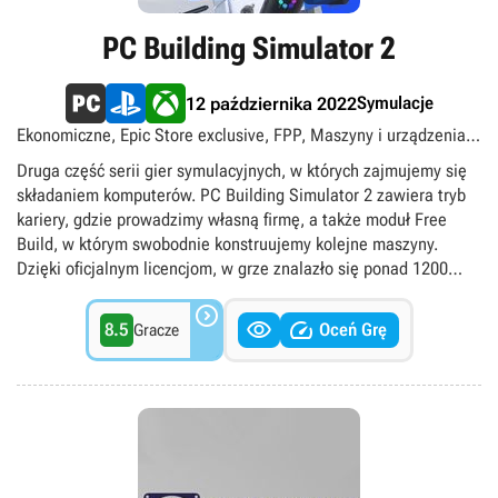
PC Building Simulator 2
Symulacje
12 października 2022
Ekonomiczne, Epic Store exclusive, FPP, Maszyny i urządzenia,
Singleplayer, singleplayer
Druga część serii gier symulacyjnych, w których zajmujemy się
składaniem komputerów. PC Building Simulator 2 zawiera tryb
kariery, gdzie prowadzimy własną firmę, a także moduł Free
Build, w którym swobodnie konstruujemy kolejne maszyny.
Dzięki oficjalnym licencjom, w grze znalazło się ponad 1200
części od ponad 40 wiodących producentów sprzętu.



8.5
Oceń Grę
Gracze