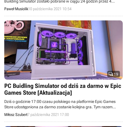
Building Simulator zostało pobrane w ciągu 24 godzin przez 4
miliony graczy.
Paweł Musiolik
10 października 2021 10:54

19
PC Buidling Simulator od dziś za darmo w Epic
Games Store [Aktualizacja]
Dziś o godzinie 17:00 czasu polskiego na platformie Epic Games
Store udostępniona za darmo zostanie kolejna gra. Tym razem
będzie to PC Building Simulator. Produkcja pozostanie dostępna bez
Miłosz Szubert
7 października 2021 17:00
żadnych opłat do 14 października.