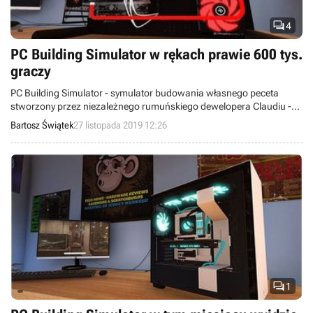

4
PC Building Simulator w rękach prawie 600 tys.
graczy
PC Building Simulator - symulator budowania własnego peceta
stworzony przez niezależnego rumuńskiego dewelopera Claudiu -
został zakupiony przez prawie 600 tys. osób.
Bartosz Świątek
27 listopada 2019 12:26

1