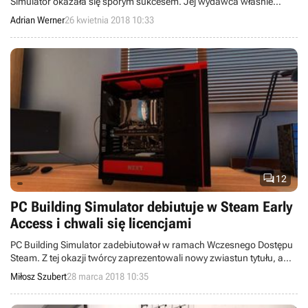
Simulator okazała się sporym sukcesem. Jej wydawca właśnie
pochwalił się, że sprzedaż przekroczyła 100 tysięcy egzemplarzy.
Adrian Werner
26 kwietnia 2018 10:33

12
PC Building Simulator debiutuje w Steam Early
Access i chwali się licencjami
PC Building Simulator zadebiutował w ramach Wczesnego Dostępu
Steam. Z tej okazji twórcy zaprezentowali nowy zwiastun tytułu, a
także pełną listę firm, których licencjonowane podzespoły znajdują
Miłosz Szubert
28 marca 2018 10:35
się w wersji przedpremierowej gry.