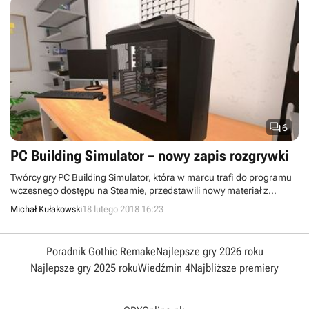

6
PC Building Simulator – nowy zapis rozgrywki
Twórcy gry PC Building Simulator, która w marcu trafi do programu
wczesnego dostępu na Steamie, przedstawili nowy materiał z
rozgrywki. Zobaczymy na nim budowę i testy wirtualnego peceta
Michał Kułakowski
18 lutego 2018 16:23
wraz z doborem komponentów oraz okablowania.
Poradnik Gothic Remake
Najlepsze gry 2026 roku
Najlepsze gry 2025 roku
Wiedźmin 4
Najbliższe premiery